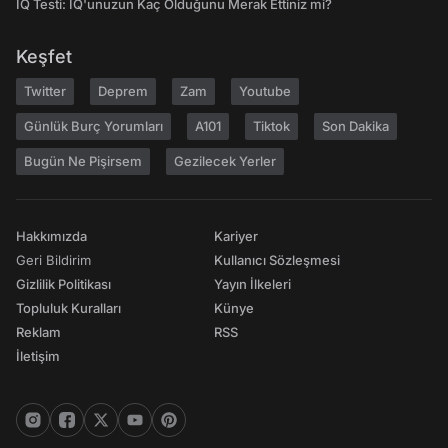
IQ Testi: IQ'unuzun Kaç Olduğunu Merak Ettiniz mi?
Keşfet
Twitter
Deprem
Zam
Youtube
Günlük Burç Yorumları
A101
Tiktok
Son Dakika
Bugün Ne Pişirsem
Gezilecek Yerler
Hakkımızda
Kariyer
Geri Bildirim
Kullanıcı Sözleşmesi
Gizlilik Politikası
Yayın İlkeleri
Topluluk Kuralları
Künye
Reklam
RSS
İletişim