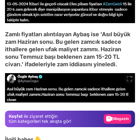
Zamlı fiyatları alıntılayan Aybaş ise 'Asıl büyük
zam Haziran sonu. Bu gelen zamcık sadece
ithallere gelen ufak maliyet zammı. Haziran
sonu Temmuz başı beklenen zam 15-20 TL
civarı.' ifadeleriyle zam iddiasını yineledi.
Video
Test
Gündem
Magazin
Keşfet
ile ziyaret ettiğin
tüm kategorileri tek akışta gör!
Video
Test
İlgili haber 👇