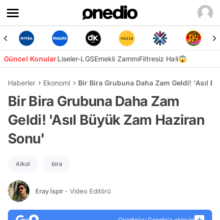
Güncel Konular
Liseler-LGS
Emekli Zammı
Filtresiz Hali😱
Haberler
Ekonomi
Bir Bira Grubuna Daha Zam Geldi! 'Asıl 
Bir Bira Grubuna Daha Zam
Geldi! 'Asıl Büyük Zam Haziran
Sonu'
Alkol
bira
Eray İspir
- Video Editörü
Onedio’yu Google'a ekleyin