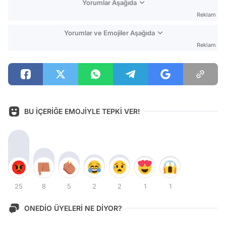
Yorumlar Aşağıda
Reklam
Yorumlar ve Emojiler Aşağıda
Reklam
BU İÇERİĞE EMOJİYLE TEPKİ VER!
25
8
5
2
2
1
1
ONEDİO ÜYELERİ NE DİYOR?