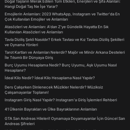
Doğal Taşların Merak Edilen Tüm Etkileri, Enerjileri ve Şifa Alanları:
Hangi Doğal Taş Ne İşe Yarar?
Emojilerin Anlamları: 2023 WhatsApp, Instagram ve Twitter'da En
Çok Kullanılan Emojiler ve Anlamları
Atasözleri ve Anlamları: A'dan Z'ye Gündelik Hayatta En Sık
Kullanılan Atasözleri ve Anlamları
Tavla Diziliş Şekli Nasıldır? Erkek Tavlası ve Kız Tavlası Diziliş Şekilleri
ve Oynama Yönleri
Tarot Kartları ve Anlamları Nelerdir? Majör ve Minör Arkana Desteleri
İle Tılsımlı Bir Dünyaya Giriş
Burç Uyumu Hesaplama Nedir? Burç Uyumu, Aşk Uyumu Nasıl
Hesaplanır?
İdeal Kilo Nedir? İdeal Kilo Hesaplama Nasıl Yapılır?
Ders Çalışırken Dinlenecek Müzikler Nelerdir? Müziksiz
Çalışamayanlar Toplanın!
Instagram Giriş Nasıl Yapılır? Instagram'a Giriş İşlemleri Rehberi
41 Ülkenin Bayrakları ve Ülke Bayraklarının Anlamları
GTA San Andreas Hileleri! Oynamaya Doyamayanlar İçin Güncel San
Andreas Şifreleri