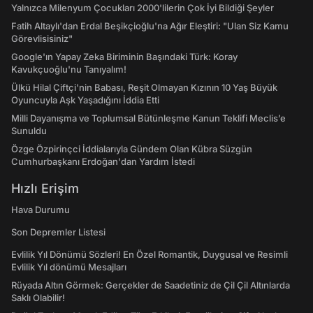
Yalnızca Milenyum Çocukları 2000'lilerin Çok İyi Bildiği Şeyler
Fatih Altaylı'dan Erdal Beşikçioğlu'na Ağır Eleştiri: "Ulan Siz Kamu
Görevlisisiniz"
Google'ın Yapay Zeka Biriminin Başındaki Türk: Koray
Kavukçuoğlu'nu Tanıyalım!
Ülkü Hilal Çiftçi'nin Babası, Reşit Olmayan Kızının 10 Yaş Büyük
Oyuncuyla Aşk Yaşadığını İddia Etti
Milli Dayanışma ve Toplumsal Bütünleşme Kanun Teklifi Meclis’e
Sunuldu
Özge Özpirinçci İddialarıyla Gündem Olan Kübra Süzgün
Cumhurbaşkanı Erdoğan'dan Yardım İstedi
Hızlı Erişim
Hava Durumu
Son Depremler Listesi
Evlilik Yıl Dönümü Sözleri! En Özel Romantik, Duygusal ve Resimli
Evlilik Yıl dönümü Mesajları
Rüyada Altın Görmek: Gerçekler de Saadetiniz de Çil Çil Altınlarda
Saklı Olabilir!