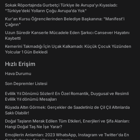
Sokak Röportajında Gurbetçi Türkiye ile Avrupa'yı Kıyasladı:
"Türkiye’deki Yolların Çoğu Avrupa’da Yok"
Kur'an Kursu Öğrencilerinden Belediye Başkanına: "Manifest’i
Çağırın"
Uzun Süredir Kanserle Mücadele Eden Şarkıcı Cansever Hayatını
Kaybetti
Kemerini Takmadığı İçin Uçak Kalkamadı: Küçük Çocuk Yüzünden
Yolcular 1 Gün Bekledi
Hızlı Erişim
Hava Durumu
Son Depremler Listesi
Evlilik Yıl Dönümü Sözleri! En Özel Romantik, Duygusal ve Resimli
Evlilik Yıl dönümü Mesajları
Rüyada Altın Görmek: Gerçekler de Saadetiniz de Çil Çil Altınlarda
Saklı Olabilir!
Doğal Taşların Merak Edilen Tüm Etkileri, Enerjileri ve Şifa Alanları:
Hangi Doğal Taş Ne İşe Yarar?
Emojilerin Anlamları: 2023 WhatsApp, Instagram ve Twitter'da En