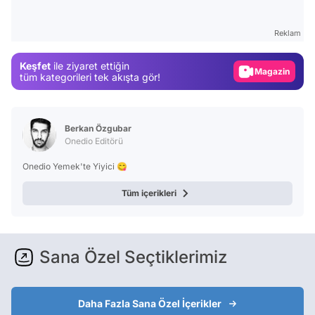
Video
Test
Reklam
Gündem
Keşfet
ile ziyaret ettiğin
Magazin
tüm kategorileri tek akışta gör!
Video
Test
Berkan Özgubar
Onedio Editörü
Onedio Yemek'te Yiyici 😋
Tüm içerikleri
Sana Özel Seçtiklerimiz
Daha Fazla Sana Özel İçerikler