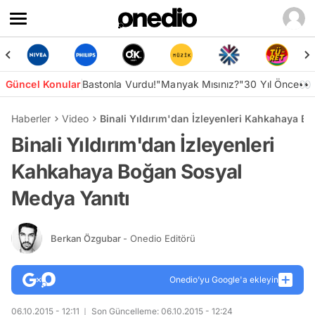
Güncel Konular
Bastonla Vurdu!
"Manyak Mısınız?"
30 Yıl Önce👀
Haberler
Video
Binali Yıldırım'dan İzleyenleri Kahkahaya B
Binali Yıldırım'dan İzleyenleri
Kahkahaya Boğan Sosyal
Medya Yanıtı
Berkan Özgubar
- Onedio Editörü
Onedio’yu Google'a ekleyin
06.10.2015 - 12:11
Son Güncelleme: 06.10.2015 - 12:24