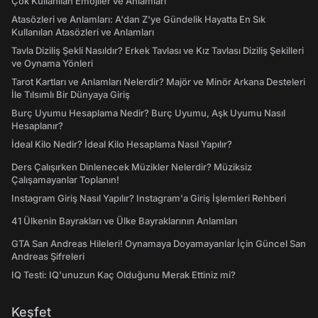
Çok Kullanılan Emojiler ve Anlamları
Atasözleri ve Anlamları: A'dan Z'ye Gündelik Hayatta En Sık
Kullanılan Atasözleri ve Anlamları
Tavla Diziliş Şekli Nasıldır? Erkek Tavlası ve Kız Tavlası Diziliş Şekilleri
ve Oynama Yönleri
Tarot Kartları ve Anlamları Nelerdir? Majör ve Minör Arkana Desteleri
İle Tılsımlı Bir Dünyaya Giriş
Burç Uyumu Hesaplama Nedir? Burç Uyumu, Aşk Uyumu Nasıl
Hesaplanır?
İdeal Kilo Nedir? İdeal Kilo Hesaplama Nasıl Yapılır?
Ders Çalışırken Dinlenecek Müzikler Nelerdir? Müziksiz
Çalışamayanlar Toplanın!
Instagram Giriş Nasıl Yapılır? Instagram'a Giriş İşlemleri Rehberi
41 Ülkenin Bayrakları ve Ülke Bayraklarının Anlamları
GTA San Andreas Hileleri! Oynamaya Doyamayanlar İçin Güncel San
Andreas Şifreleri
IQ Testi: IQ'unuzun Kaç Olduğunu Merak Ettiniz mi?
Keşfet