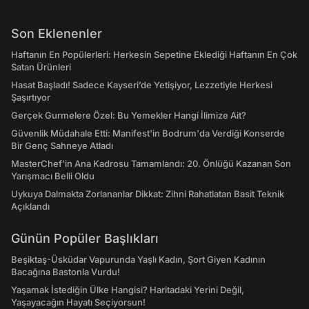
Son Eklenenler
Haftanın En Popülerleri: Herkesin Sepetine Eklediği Haftanın En Çok
Satan Ürünleri
Hasat Başladı! Sadece Kayseri’de Yetişiyor, Lezzetiyle Herkesi
Şaşırtıyor
Gerçek Gurmelere Özel: Bu Yemekler Hangi İlimize Ait?
Güvenlik Müdahale Etti: Manifest'in Bodrum'da Verdiği Konserde
Bir Genç Sahneye Atladı
MasterChef’in Ana Kadrosu Tamamlandı: 20. Önlüğü Kazanan Son
Yarışmacı Belli Oldu
Uykuya Dalmakta Zorlananlar Dikkat: Zihni Rahatlatan Basit Teknik
Açıklandı
Günün Popüler Başlıkları
Beşiktaş-Üsküdar Vapurunda Yaşlı Kadın, Şort Giyen Kadının
Bacağına Bastonla Vurdu!
Yaşamak İstediğin Ülke Hangisi? Haritadaki Yerini Değil,
Yaşayacağın Hayatı Seçiyorsun!