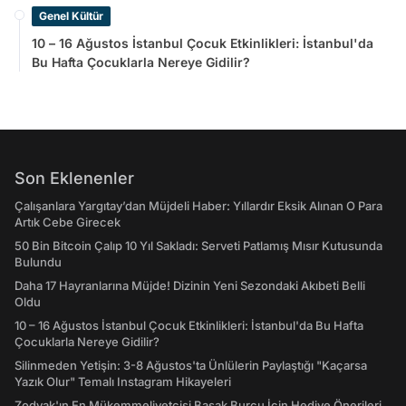
Genel Kültür
10 – 16 Ağustos İstanbul Çocuk Etkinlikleri: İstanbul'da
Bu Hafta Çocuklarla Nereye Gidilir?
Son Eklenenler
Çalışanlara Yargıtay’dan Müjdeli Haber: Yıllardır Eksik Alınan O Para
Artık Cebe Girecek
50 Bin Bitcoin Çalıp 10 Yıl Sakladı: Serveti Patlamış Mısır Kutusunda
Bulundu
Daha 17 Hayranlarına Müjde! Dizinin Yeni Sezondaki Akıbeti Belli
Oldu
10 – 16 Ağustos İstanbul Çocuk Etkinlikleri: İstanbul'da Bu Hafta
Çocuklarla Nereye Gidilir?
Silinmeden Yetişin: 3-8 Ağustos'ta Ünlülerin Paylaştığı "Kaçarsa
Yazık Olur" Temalı Instagram Hikayeleri
Zodyak'ın En Mükemmeliyetçisi Başak Burcu İçin Hediye Önerileri