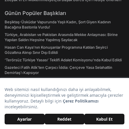
Günün Popüler Başlıkları
Beşiktaş-Üsküdar Vapurunda Yaşlı Kadın, Şort Giyen Kadının
Bacağına Bastonla Vurdu!
Türkiye, Arabistan ve Pakistan Arasında Mekke Anlaşması: Birine
Yapılan Saldırı Hepsine Yapılmış Sayılacak
Hasan Can Kaya’nın Konuşanlar Programına Katılan Seyirci
Gözaltına Alınıp Sınır Dışı Edildi
‘Terörsüz Türkiye Yasası’ Teklifi Adalet Komisyonu'nda Kabul Edildi
Gazeteci Fatih Atik'ten Çarpıcı İddia: Çerçeve Yasa Selahattin
Demirtaş'ı Kapsıyor
Dursun Özbek'in Veda Davetine Icardi'den Soğuk Yanıt
Hızlı Erişim
Hava Durumu
Son Depremler Listesi
Evlilik Yıl Dönümü Sözleri! En Özel Romantik, Duygusal ve Resimli
Evlilik Yıl dönümü Mesajları