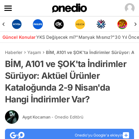
Güncel Konular
YKS Değişecek mi?
"Manyak Mısınız?"
30 Yıl Önc
Haberler
Yaşam
BİM, A101 ve ŞOK'ta İndirimler Sürüyor: Ak
BİM, A101 ve ŞOK'ta İndirimler
Sürüyor: Aktüel Ürünler
Kataloğunda 2-9 Nisan'da
Hangi İndirimler Var?
Aygıt Kocaman
- Onedio Editörü
Onedio’yu Google'a ekleyin