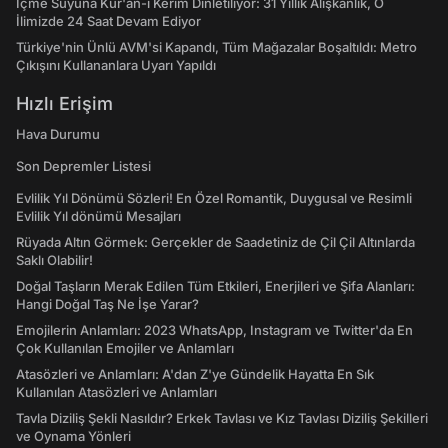
İçme Suyuna Kur'an-ı Kerim Dinletiliyor: 31 Yıllık Alışkanlık, O
İlimizde 24 Saat Devam Ediyor
Türkiye'nin Ünlü AVM'si Kapandı, Tüm Mağazalar Boşaltıldı: Metro
Çıkışını Kullananlara Uyarı Yapıldı
Hızlı Erişim
Hava Durumu
Son Depremler Listesi
Evlilik Yıl Dönümü Sözleri! En Özel Romantik, Duygusal ve Resimli
Evlilik Yıl dönümü Mesajları
Rüyada Altın Görmek: Gerçekler de Saadetiniz de Çil Çil Altınlarda
Saklı Olabilir!
Doğal Taşların Merak Edilen Tüm Etkileri, Enerjileri ve Şifa Alanları:
Hangi Doğal Taş Ne İşe Yarar?
Emojilerin Anlamları: 2023 WhatsApp, Instagram ve Twitter'da En
Çok Kullanılan Emojiler ve Anlamları
Atasözleri ve Anlamları: A'dan Z'ye Gündelik Hayatta En Sık
Kullanılan Atasözleri ve Anlamları
Tavla Diziliş Şekli Nasıldır? Erkek Tavlası ve Kız Tavlası Diziliş Şekilleri
ve Oynama Yönleri