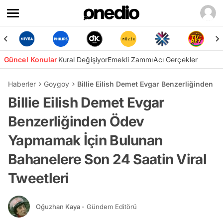
Güncel Konular
Kural Değişiyor
Emekli Zammı
Acı Gerçekler
Haberler
Goygoy
Billie Eilish Demet Evgar Benzerliğinden 
Billie Eilish Demet Evgar
Benzerliğinden Ödev
Yapmamak İçin Bulunan
Bahanelere Son 24 Saatin Viral
Tweetleri
Oğuzhan Kaya
- Gündem Editörü