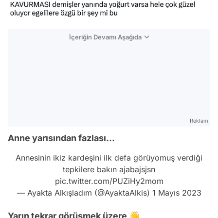
İçeriğin Devamı Aşağıda
Reklam
Anne yarısından fazlası...
Annesinin ikiz kardeşini ilk defa görüyomuş verdiği
tepkilere bakın ajabajsjsn
pic.twitter.com/PUZiHy2mom
— Ayakta Alkışladım (@AyaktaAlkis)
1 Mayıs 2023
Yarın tekrar görüşmek üzere 👋
Video