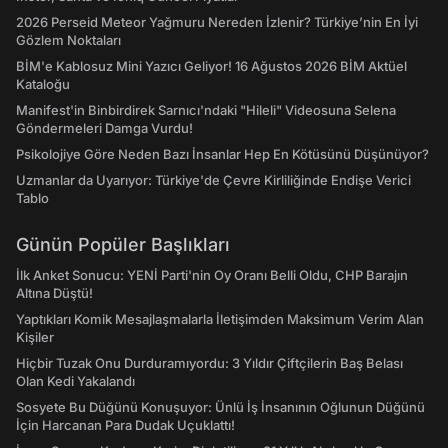
2026 Perseid Meteor Yağmuru Nereden İzlenir? Türkiye’nin En İyi
Gözlem Noktaları
BİM'e Kablosuz Mini Yazıcı Geliyor! 16 Ağustos 2026 BİM Aktüel
Kataloğu
Manifest'in Binbirdirek Sarnıcı'ndaki "Hileli" Videosuna Selena
Göndermeleri Damga Vurdu!
Psikolojiye Göre Neden Bazı İnsanlar Hep En Kötüsünü Düşünüyor?
Uzmanlar da Uyarıyor: Türkiye'de Çevre Kirliliğinde Endişe Verici
Tablo
Günün Popüler Başlıkları
İlk Anket Sonucu: YENİ Parti'nin Oy Oranı Belli Oldu, CHP Barajın
Altına Düştü!
Yaptıkları Komik Mesajlaşmalarla İletişimden Maksimum Verim Alan
Kişiler
Hiçbir Tuzak Onu Durduramıyordu: 3 Yıldır Çiftçilerin Baş Belası
Olan Kedi Yakalandı
Sosyete Bu Düğünü Konuşuyor: Ünlü İş İnsanının Oğlunun Düğünü
İçin Harcanan Para Dudak Uçuklattı!