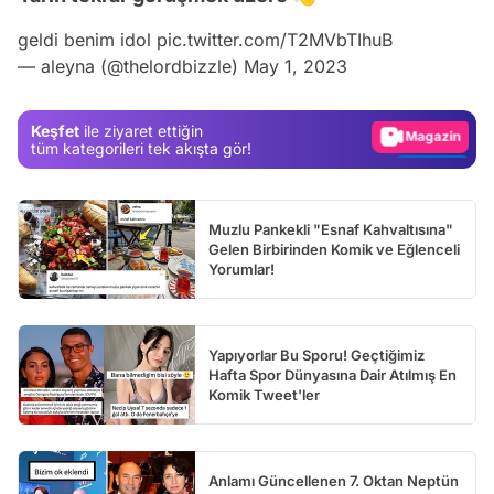
Test
geldi benim idol
pic.twitter.com/T2MVbTIhuB
— ‎aleyna (@thelordbizzle)
May 1, 2023
Gündem
Magazin
Keşfet
ile ziyaret ettiğin
Video
tüm kategorileri tek akışta gör!
Test
Muzlu Pankekli "Esnaf Kahvaltısına"
Gelen Birbirinden Komik ve Eğlenceli
Yorumlar!
Yapıyorlar Bu Sporu! Geçtiğimiz
Hafta Spor Dünyasına Dair Atılmış En
Komik Tweet'ler
Anlamı Güncellenen 7. Oktan Neptün