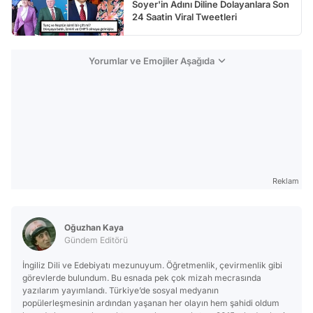
Soyer'in Adını Diline Dolayanlara Son
24 Saatin Viral Tweetleri
Yorumlar ve Emojiler Aşağıda
Reklam
Oğuzhan Kaya
Gündem Editörü
İngiliz Dili ve Edebiyatı mezunuyum. Öğretmenlik, çevirmenlik gibi
görevlerde bulundum. Bu esnada pek çok mizah mecrasında
yazılarım yayımlandı. Türkiye’de sosyal medyanın
popülerleşmesinin ardından yaşanan her olayın hem şahidi oldum