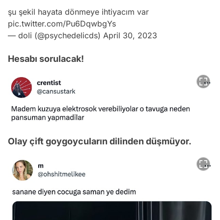
şu şekil hayata dönmeye ihtiyacım var
pic.twitter.com/Pu6DqwbgYs
— doli (@psychedelicds)
April 30, 2023
Hesabı sorulacak!
Olay çift goygoycuların dilinden düşmüyor.