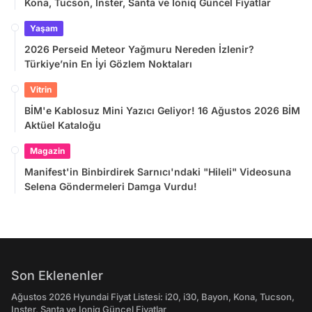
Kona, Tucson, Inster, Santa ve Ioniq Güncel Fiyatlar
Yaşam
2026 Perseid Meteor Yağmuru Nereden İzlenir?
Türkiye’nin En İyi Gözlem Noktaları
Vitrin
BİM'e Kablosuz Mini Yazıcı Geliyor! 16 Ağustos 2026 BİM
Aktüel Kataloğu
Magazin
Manifest'in Binbirdirek Sarnıcı'ndaki "Hileli" Videosuna
Selena Göndermeleri Damga Vurdu!
Son Eklenenler
Ağustos 2026 Hyundai Fiyat Listesi: i20, i30, Bayon, Kona, Tucson,
Inster, Santa ve Ioniq Güncel Fiyatlar