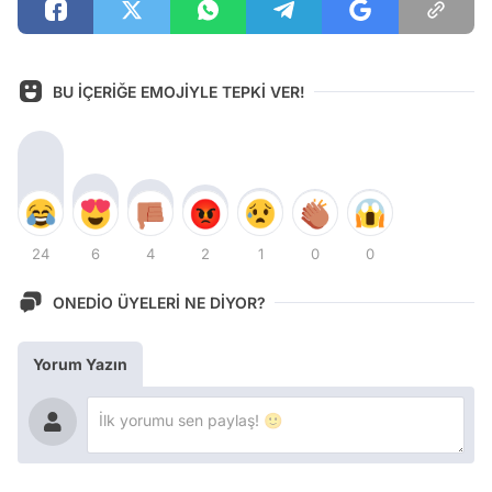
BU İÇERİĞE EMOJİYLE TEPKİ VER!
24
6
4
2
1
0
0
ONEDİO ÜYELERİ NE DİYOR?
Yorum Yazın