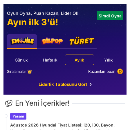
Oyun Oyna, Puan Kazan, Lider Ol!
Şimdi Oyna
Ayın ilk 3’ü!
Günlük
Haftalık
Aylık
Yıllık
Sıralamalar 👑
Kazanılan puan
Liderlik Tablosunu Gör!
En Yeni İçerikler!
Yaşam
Ağustos 2026 Hyundai Fiyat Listesi: i20, i30, Bayon,