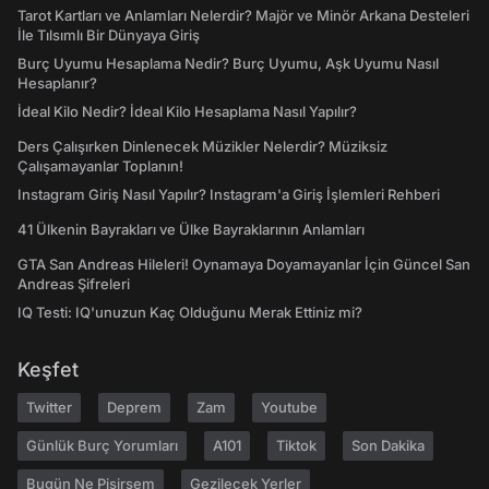
Tarot Kartları ve Anlamları Nelerdir? Majör ve Minör Arkana Desteleri
İle Tılsımlı Bir Dünyaya Giriş
Burç Uyumu Hesaplama Nedir? Burç Uyumu, Aşk Uyumu Nasıl
Hesaplanır?
İdeal Kilo Nedir? İdeal Kilo Hesaplama Nasıl Yapılır?
Ders Çalışırken Dinlenecek Müzikler Nelerdir? Müziksiz
Çalışamayanlar Toplanın!
Instagram Giriş Nasıl Yapılır? Instagram'a Giriş İşlemleri Rehberi
41 Ülkenin Bayrakları ve Ülke Bayraklarının Anlamları
GTA San Andreas Hileleri! Oynamaya Doyamayanlar İçin Güncel San
Andreas Şifreleri
IQ Testi: IQ'unuzun Kaç Olduğunu Merak Ettiniz mi?
Keşfet
Twitter
Deprem
Zam
Youtube
Günlük Burç Yorumları
A101
Tiktok
Son Dakika
Bugün Ne Pişirsem
Gezilecek Yerler