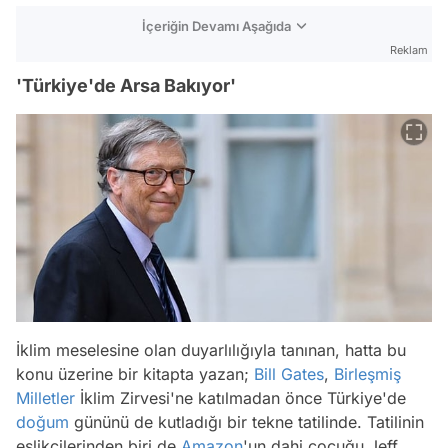
İçeriğin Devamı Aşağıda
Reklam
'Türkiye'de Arsa Bakıyor'
İklim meselesine olan duyarlılığıyla tanınan, hatta bu
konu üzerine bir kitapta yazan;
Bill Gates
,
Birleşmiş
Milletler
İklim Zirvesi'ne katılmadan önce Türkiye'de
doğum
gününü de kutladığı bir tekne tatilinde. Tatilinin
eşlikçilerinden biri de
Amazon
'un dahi çocuğu Jeff