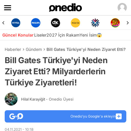
Güncel Konular
Liseler
2027 İçin Rakam
Yeni İsim😱
Haberler
Gündem
Bill Gates Türkiye'yi Neden Ziyaret Etti? M
Bill Gates Türkiye'yi Neden
Ziyaret Etti? Milyarderlerin
Türkiye Ziyaretleri!
Hilal Karayiğit
- Onedio Üyesi
Onedio’yu Google'a ekleyin
04.11.2021 - 10:18