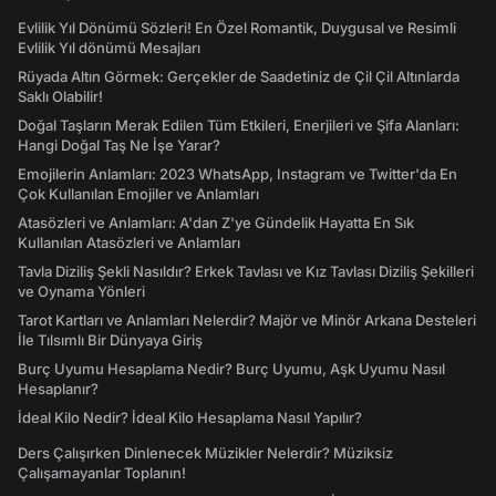
Evlilik Yıl Dönümü Sözleri! En Özel Romantik, Duygusal ve Resimli
Evlilik Yıl dönümü Mesajları
Rüyada Altın Görmek: Gerçekler de Saadetiniz de Çil Çil Altınlarda
Saklı Olabilir!
Doğal Taşların Merak Edilen Tüm Etkileri, Enerjileri ve Şifa Alanları:
Hangi Doğal Taş Ne İşe Yarar?
Emojilerin Anlamları: 2023 WhatsApp, Instagram ve Twitter'da En
Çok Kullanılan Emojiler ve Anlamları
Atasözleri ve Anlamları: A'dan Z'ye Gündelik Hayatta En Sık
Kullanılan Atasözleri ve Anlamları
Tavla Diziliş Şekli Nasıldır? Erkek Tavlası ve Kız Tavlası Diziliş Şekilleri
ve Oynama Yönleri
Tarot Kartları ve Anlamları Nelerdir? Majör ve Minör Arkana Desteleri
İle Tılsımlı Bir Dünyaya Giriş
Burç Uyumu Hesaplama Nedir? Burç Uyumu, Aşk Uyumu Nasıl
Hesaplanır?
İdeal Kilo Nedir? İdeal Kilo Hesaplama Nasıl Yapılır?
Ders Çalışırken Dinlenecek Müzikler Nelerdir? Müziksiz
Çalışamayanlar Toplanın!