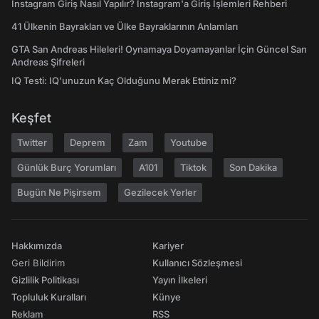
Instagram Giriş Nasıl Yapılır? Instagram'a Giriş İşlemleri Rehberi
41 Ülkenin Bayrakları ve Ülke Bayraklarının Anlamları
GTA San Andreas Hileleri! Oynamaya Doyamayanlar İçin Güncel San
Andreas Şifreleri
IQ Testi: IQ'unuzun Kaç Olduğunu Merak Ettiniz mi?
Keşfet
Twitter
Deprem
Zam
Youtube
Günlük Burç Yorumları
A101
Tiktok
Son Dakika
Bugün Ne Pişirsem
Gezilecek Yerler
Hakkımızda
Kariyer
Geri Bildirim
Kullanıcı Sözleşmesi
Gizlilik Politikası
Yayın İlkeleri
Topluluk Kuralları
Künye
Reklam
RSS