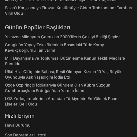
Salah'ı Karşılamaya Firavun Kostümüyle Giden Trabzonspor Taraftarı
Viral Oldu
Günün Popüler Başlıkları
Yalnızca Milenyum Çocukları 2000'lilerin Çok İyi Bildiği Şeyler
Google'ın Yapay Zeka Biriminin Başındaki Türk: Koray
Kavukçuoğlu'nu Tanıyalım!
Milli Dayanışma ve Toplumsal Bütünleşme Kanun Teklifi Meclis’e
Sunuldu
Ülkü Hilal Çiftçi'nin Babası, Reşit Olmayan Kızının 10 Yaş Büyük
Oyuncuyla Aşk Yaşadığını İddia Etti
Özge Özpirinçci İddialarıyla Gündem Olan Kübra Süzgün
Cumhurbaşkanı Erdoğan'dan Yardım İstedi
LGS Yerleştirmelerinin Ardından Türkiye'nin En Yüksek Puanlı
Liseleri Belli Oldu
Hızlı Erişim
Hava Durumu
Son Depremler Listesi