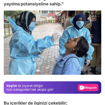
yayılma potansiyeline sahip."
Video
Test
Gündem
Keşfet
ile ziyaret ettiğin
Magazin
tüm kategorileri tek akışta gör!
Video
Bu içerikler de ilginizi çekebilir;
Test