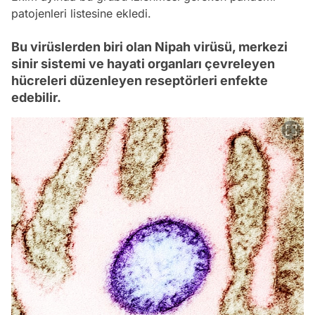
patojenleri listesine ekledi.
Bu virüslerden biri olan Nipah virüsü, merkezi
sinir sistemi ve hayati organları çevreleyen
hücreleri düzenleyen reseptörleri enfekte
edebilir.