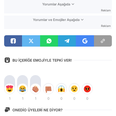
Yorumlar Aşağıda
Reklam
Yorumlar ve Emojiler Aşağıda
Reklam
BU İÇERİĞE EMOJİYLE TEPKİ VER!
1
1
1
0
0
0
0
ONEDİO ÜYELERİ NE DİYOR?