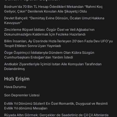
Bodrum’da 70 Bin TL Hesap Ödedikleri Mekandan “Rahmi Koç
Geliyor, Çıkın” Denilerek Kovulan Aile Şikayetçi Oldu
Devlet Bahçeli: “Demirtaş Evine Dönsün, Öcalan Umut Hakkına
Kavuşsun”
Zincirleme Rüşvet İddiası: Özgür Özel ve Veli Ağbaba’nın
Dokunulmazlığını Kaldırmak İçin Fezleke Hazırlandı
Bilim İnsanları, Ay Üzerinde Hızla İlerleyen 20'den Fazla Dev UFO'yu
Tespit Ettikten Sonra Uyarı Yayınladı
Özge Özpirinçci İddialarıyla Gündem Olan Kübra Süzgün
Cumhurbaşkanı Erdoğan'dan Yardım İstedi
Anıtkabir Ziyaretleriyle İçimizi Isıtan Aile Komşuları Tarafından
Dolandırılmış
Hızlı Erişim
Hava Durumu
Son Depremler Listesi
Evlilik Yıl Dönümü Sözleri! En Özel Romantik, Duygusal ve Resimli
Evlilik Yıl dönümü Mesajları
Rüyada Altın Görmek: Gerçekler de Saadetiniz de Çil Çil Altınlarda