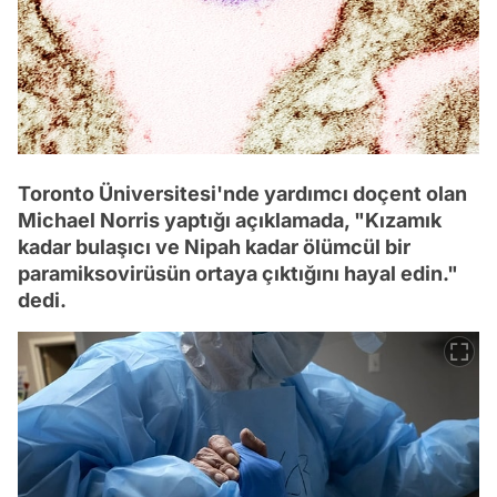
Toronto Üniversitesi'nde yardımcı doçent olan
Michael Norris yaptığı açıklamada, "Kızamık
kadar bulaşıcı ve Nipah kadar ölümcül bir
paramiksovirüsün ortaya çıktığını hayal edin."
dedi.