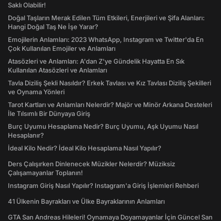
Saklı Olabilir!
Doğal Taşların Merak Edilen Tüm Etkileri, Enerjileri ve Şifa Alanları:
Hangi Doğal Taş Ne İşe Yarar?
Emojilerin Anlamları: 2023 WhatsApp, Instagram ve Twitter'da En
Çok Kullanılan Emojiler ve Anlamları
Atasözleri ve Anlamları: A'dan Z'ye Gündelik Hayatta En Sık
Kullanılan Atasözleri ve Anlamları
Tavla Diziliş Şekli Nasıldır? Erkek Tavlası ve Kız Tavlası Diziliş Şekilleri
ve Oynama Yönleri
Tarot Kartları ve Anlamları Nelerdir? Majör ve Minör Arkana Desteleri
İle Tılsımlı Bir Dünyaya Giriş
Burç Uyumu Hesaplama Nedir? Burç Uyumu, Aşk Uyumu Nasıl
Hesaplanır?
İdeal Kilo Nedir? İdeal Kilo Hesaplama Nasıl Yapılır?
Ders Çalışırken Dinlenecek Müzikler Nelerdir? Müziksiz
Çalışamayanlar Toplanın!
Instagram Giriş Nasıl Yapılır? Instagram'a Giriş İşlemleri Rehberi
41 Ülkenin Bayrakları ve Ülke Bayraklarının Anlamları
GTA San Andreas Hileleri! Oynamaya Doyamayanlar İçin Güncel San