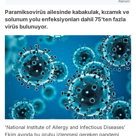
Reklam
Paramiksovirüs ailesinde kabakulak, kızamık ve
solunum yolu enfeksiyonları dahil 75'ten fazla
virüs bulunuyor.
'National Institute of Allergy and Infectious Diseases'
Ekim ayında bu grubu izlenmesi gereken pandemi