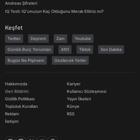
Andreas Şifreleri
IQ Testi: IQ'unuzun Kaç Olduğunu Merak Ettiniz mi?
Keşfet
Twitter
Deprem
Zam
Youtube
Günlük Burç Yorumları
A101
Tiktok
Son Dakika
Bugün Ne Pişirsem
Gezilecek Yerler
Hakkımızda
Kariyer
Geri Bildirim
Kullanıcı Sözleşmesi
Gizlilik Politikası
Yayın İlkeleri
Topluluk Kuralları
Künye
Reklam
RSS
İletişim