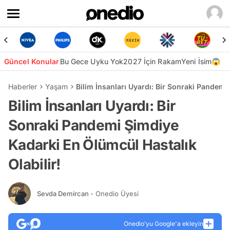
Güncel Konular
Bu Gece Uyku Yok
2027 İçin Rakam
Yeni İsim😱
Haberler
Yaşam
Bilim İnsanları Uyardı: Bir Sonraki Pandemi
Bilim İnsanları Uyardı: Bir
Sonraki Pandemi Şimdiye
Kadarki En Ölümcül Hastalık
Olabilir!
Sevda Demircan
- Onedio Üyesi
Onedio’yu Google'a ekleyin