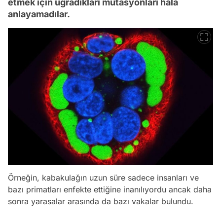
etmek için uğradıkları mutasyonları hala
anlayamadılar.
Örneğin, kabakulağın uzun süre sadece insanları ve
bazı primatları enfekte ettiğine inanılıyordu ancak daha
sonra yarasalar arasında da bazı vakalar bulundu.