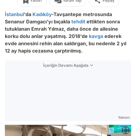
Favori
Yorum Yap
Paylaş
İstanbul
'da
Kadıköy
-Tavşantepe metrosunda
Senanur Damgacı'yı bıçakla
tehdit
ettikten sonra
tutuklanan Emrah Yılmaz, daha önce de ailesine
korku dolu anlar yaşatmış. 2018'de
kavga
ederek
evde annesini rehin alan saldırgan, bu nedenle 2 yıl
12 ay hapis cezasına çarptırılmış.
İçeriğin Devamı Aşağıda
Reklam