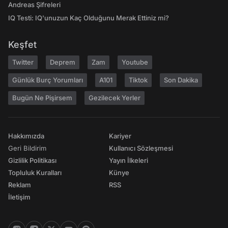
Andreas Şifreleri
IQ Testi: IQ'unuzun Kaç Olduğunu Merak Ettiniz mi?
Keşfet
Twitter
Deprem
Zam
Youtube
Günlük Burç Yorumları
A101
Tiktok
Son Dakika
Bugün Ne Pişirsem
Gezilecek Yerler
Hakkımızda
Kariyer
Geri Bildirim
Kullanıcı Sözleşmesi
Gizlilik Politikası
Yayın İlkeleri
Topluluk Kuralları
Künye
Reklam
RSS
İletişim