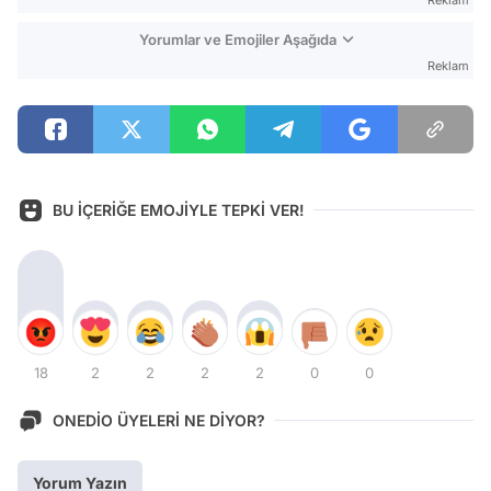
Yorumlar ve Emojiler Aşağıda
Reklam
BU İÇERİĞE EMOJİYLE TEPKİ VER!
18
2
2
2
2
0
0
ONEDİO ÜYELERİ NE DİYOR?
Yorum Yazın