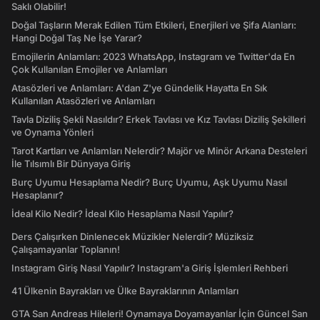
Saklı Olabilir!
Doğal Taşların Merak Edilen Tüm Etkileri, Enerjileri ve Şifa Alanları:
Hangi Doğal Taş Ne İşe Yarar?
Emojilerin Anlamları: 2023 WhatsApp, Instagram ve Twitter'da En
Çok Kullanılan Emojiler ve Anlamları
Atasözleri ve Anlamları: A'dan Z'ye Gündelik Hayatta En Sık
Kullanılan Atasözleri ve Anlamları
Tavla Diziliş Şekli Nasıldır? Erkek Tavlası ve Kız Tavlası Diziliş Şekilleri
ve Oynama Yönleri
Tarot Kartları ve Anlamları Nelerdir? Majör ve Minör Arkana Desteleri
İle Tılsımlı Bir Dünyaya Giriş
Burç Uyumu Hesaplama Nedir? Burç Uyumu, Aşk Uyumu Nasıl
Hesaplanır?
İdeal Kilo Nedir? İdeal Kilo Hesaplama Nasıl Yapılır?
Ders Çalışırken Dinlenecek Müzikler Nelerdir? Müziksiz
Çalışamayanlar Toplanın!
Instagram Giriş Nasıl Yapılır? Instagram'a Giriş İşlemleri Rehberi
41 Ülkenin Bayrakları ve Ülke Bayraklarının Anlamları
GTA San Andreas Hileleri! Oynamaya Doyamayanlar İçin Güncel San