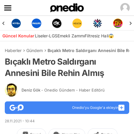
Güncel Konular
Liseler-LGS
Emekli Zammı
Filtresiz Hali😱
Haberler
Gündem
Bıçaklı Metro Saldırganı Annesini Bile Reh
Bıçaklı Metro Saldırganı
Annesini Bile Rehin Almış
Deniz Gök
- Onedio Gündem - Haber Editörü
Onedio’yu Google'a ekleyin
28.11.2021 - 10:44