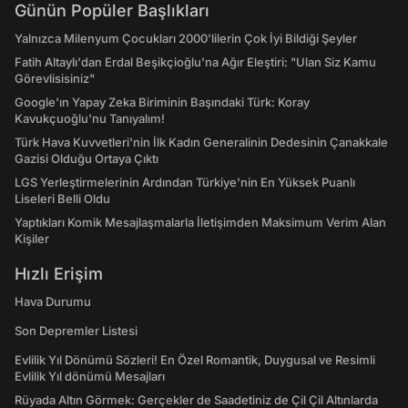
Günün Popüler Başlıkları
Yalnızca Milenyum Çocukları 2000'lilerin Çok İyi Bildiği Şeyler
Fatih Altaylı'dan Erdal Beşikçioğlu'na Ağır Eleştiri: "Ulan Siz Kamu
Görevlisisiniz"
Google'ın Yapay Zeka Biriminin Başındaki Türk: Koray
Kavukçuoğlu'nu Tanıyalım!
Türk Hava Kuvvetleri'nin İlk Kadın Generalinin Dedesinin Çanakkale
Gazisi Olduğu Ortaya Çıktı
LGS Yerleştirmelerinin Ardından Türkiye'nin En Yüksek Puanlı
Liseleri Belli Oldu
Yaptıkları Komik Mesajlaşmalarla İletişimden Maksimum Verim Alan
Kişiler
Hızlı Erişim
Hava Durumu
Son Depremler Listesi
Evlilik Yıl Dönümü Sözleri! En Özel Romantik, Duygusal ve Resimli
Evlilik Yıl dönümü Mesajları
Rüyada Altın Görmek: Gerçekler de Saadetiniz de Çil Çil Altınlarda