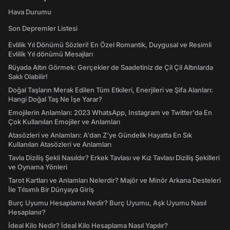
Hava Durumu
Son Depremler Listesi
Evlilik Yıl Dönümü Sözleri! En Özel Romantik, Duygusal ve Resimli
Evlilik Yıl dönümü Mesajları
Rüyada Altın Görmek: Gerçekler de Saadetiniz de Çil Çil Altınlarda
Saklı Olabilir!
Doğal Taşların Merak Edilen Tüm Etkileri, Enerjileri ve Şifa Alanları:
Hangi Doğal Taş Ne İşe Yarar?
Emojilerin Anlamları: 2023 WhatsApp, Instagram ve Twitter'da En
Çok Kullanılan Emojiler ve Anlamları
Atasözleri ve Anlamları: A'dan Z'ye Gündelik Hayatta En Sık
Kullanılan Atasözleri ve Anlamları
Tavla Diziliş Şekli Nasıldır? Erkek Tavlası ve Kız Tavlası Diziliş Şekilleri
ve Oynama Yönleri
Tarot Kartları ve Anlamları Nelerdir? Majör ve Minör Arkana Desteleri
İle Tılsımlı Bir Dünyaya Giriş
Burç Uyumu Hesaplama Nedir? Burç Uyumu, Aşk Uyumu Nasıl
Hesaplanır?
İdeal Kilo Nedir? İdeal Kilo Hesaplama Nasıl Yapılır?