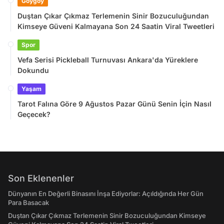
Goygoy
Duştan Çıkar Çıkmaz Terlemenin Sinir Bozuculuğundan
Kimseye Güveni Kalmayana Son 24 Saatin Viral Tweetleri
Spor
Vefa Serisi Pickleball Turnuvası Ankara'da Yüreklere
Dokundu
Yaşam
Tarot Falına Göre 9 Ağustos Pazar Günü Senin İçin Nasıl
Geçecek?
Son Eklenenler
Dünyanın En Değerli Binasını İnşa Ediyorlar: Açıldığında Her Gün
Para Basacak
Duştan Çıkar Çıkmaz Terlemenin Sinir Bozuculuğundan Kimseye