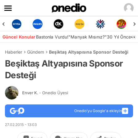
Güncel Konular
Bastonla Vurdu!
"Manyak Mısınız?"
30 Yıl Önce👀
Haberler
Gündem
Beşiktaş Altyapısına Sponsor Desteği
Beşiktaş Altyapısına Sponsor
Desteği
Enver K.
- Onedio Üyesi
Onedio’yu Google'a ekleyin
27.02.2015 - 13:03