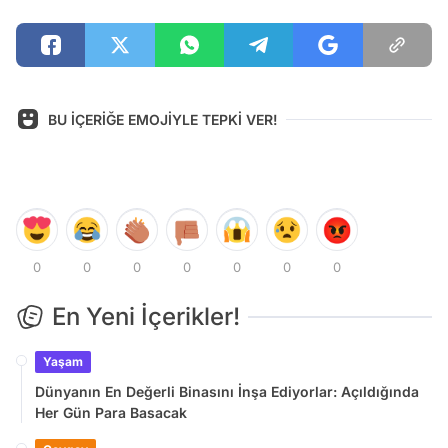
BU İÇERİĞE EMOJİYLE TEPKİ VER!
0
0
0
0
0
0
0
En Yeni İçerikler!
Yaşam
Dünyanın En Değerli Binasını İnşa Ediyorlar: Açıldığında
Her Gün Para Basacak