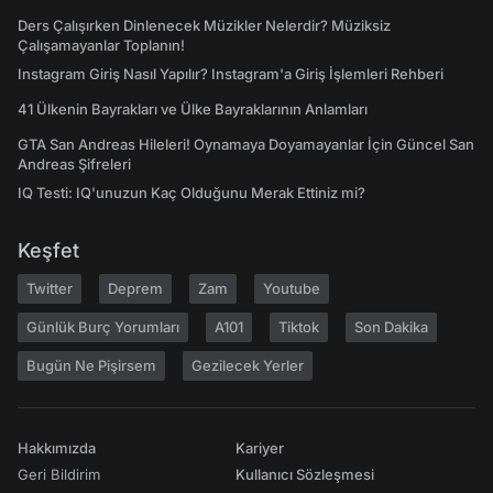
Ders Çalışırken Dinlenecek Müzikler Nelerdir? Müziksiz
Çalışamayanlar Toplanın!
Instagram Giriş Nasıl Yapılır? Instagram'a Giriş İşlemleri Rehberi
41 Ülkenin Bayrakları ve Ülke Bayraklarının Anlamları
GTA San Andreas Hileleri! Oynamaya Doyamayanlar İçin Güncel San
Andreas Şifreleri
IQ Testi: IQ'unuzun Kaç Olduğunu Merak Ettiniz mi?
Keşfet
Twitter
Deprem
Zam
Youtube
Günlük Burç Yorumları
A101
Tiktok
Son Dakika
Bugün Ne Pişirsem
Gezilecek Yerler
Hakkımızda
Kariyer
Geri Bildirim
Kullanıcı Sözleşmesi