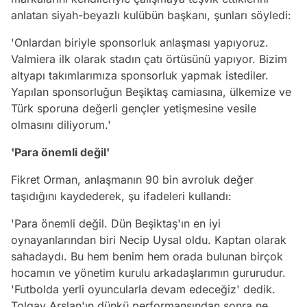
anlatan siyah-beyazlı kulübün başkanı, şunları söyledi:
'Onlardan biriyle sponsorluk anlaşması yapıyoruz.
Valmiera ilk olarak stadın çatı örtüsünü yapıyor. Bizim
altyapı takımlarımıza sponsorluk yapmak istediler.
Yapılan sponsorluğun Beşiktaş camiasına, ülkemize ve
Türk sporuna değerli gençler yetişmesine vesile
olmasını diliyorum.'
'Para önemli değil'
Fikret Orman, anlaşmanın 90 bin avroluk değer
taşıdığını kaydederek, şu ifadeleri kullandı:
'Para önemli değil. Dün Beşiktaş'ın en iyi
oynayanlarından biri Necip Uysal oldu. Kaptan olarak
sahadaydı. Bu hem benim hem orada bulunan birçok
hocamın ve yönetim kurulu arkadaşlarımın gururudur.
'Futbolda yerli oyuncularla devam edeceğiz' dedik.
Tolgay Arslan'ın dünkü performansından sonra ne