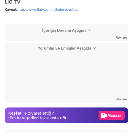
LİG TV
Kaynak:
http://www.ligtv.com.tr/haber/besikta...
İçeriğin Devamı Aşağıda
Reklam
Yorumlar ve Emojiler Aşağıda
Video
Test
Reklam
Gündem
Keşfet
ile ziyaret ettiğin
Magazin
tüm kategorileri tek akışta gör!
Video