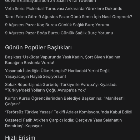
Güveni Kalmayana Son 24 Saatin Viral Tweetleri
Vefa Serisi Pickleball Turnuvası Ankara'da Yüreklere Dokundu
Tarot Falına Göre 9 Ağustos Pazar Günü Senin İçin Nasıl Geçecek?
9 Ağustos Pazar Koç Burcu Günlük Sağlık Burç Yorumu
9 Ağustos Pazar Boğa Burcu Günlük Sağlık Burç Yorumu
Günün Popüler Başlıkları
Beşiktaş-Üsküdar Vapurunda Yaşlı Kadın, Şort Giyen Kadının
Bacağına Bastonla Vurdu!
Yaşamak İstediğin Ülke Hangisi? Haritadaki Yerini Değil,
Yaşayacağın Hayatı Seçiyorsun!
Sokak Röportajında Gurbetçi Türkiye ile Avrupa'yı Kıyasladı:
"Türkiye’deki Yolların Çoğu Avrupa’da Yok"
Kur'an Kursu Öğrencilerinden Belediye Başkanına: "Manifest’i
Çağırın"
‘Terörsüz Türkiye Yasası’ Teklifi Adalet Komisyonu'nda Kabul Edildi
Gazeteci Fatih Atik'ten Çarpıcı İddia: Çerçeve Yasa Selahattin
Demirtaş'ı Kapsıyor
Hızlı Erişim