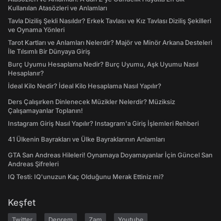
Kullanılan Atasözleri ve Anlamları
Tavla Diziliş Şekli Nasıldır? Erkek Tavlası ve Kız Tavlası Diziliş Şekilleri
ve Oynama Yönleri
Tarot Kartları ve Anlamları Nelerdir? Majör ve Minör Arkana Desteleri
İle Tılsımlı Bir Dünyaya Giriş
Burç Uyumu Hesaplama Nedir? Burç Uyumu, Aşk Uyumu Nasıl
Hesaplanır?
İdeal Kilo Nedir? İdeal Kilo Hesaplama Nasıl Yapılır?
Ders Çalışırken Dinlenecek Müzikler Nelerdir? Müziksiz
Çalışamayanlar Toplanın!
Instagram Giriş Nasıl Yapılır? Instagram'a Giriş İşlemleri Rehberi
41 Ülkenin Bayrakları ve Ülke Bayraklarının Anlamları
GTA San Andreas Hileleri! Oynamaya Doyamayanlar İçin Güncel San
Andreas Şifreleri
IQ Testi: IQ'unuzun Kaç Olduğunu Merak Ettiniz mi?
Keşfet
Twitter
Deprem
Zam
Youtube