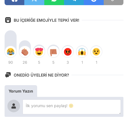
BU İÇERİĞE EMOJİYLE TEPKİ VER!
90
26
5
5
3
1
1
ONEDİO ÜYELERİ NE DİYOR?
Yorum Yazın