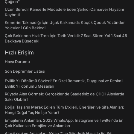
Çağırın"
Uzun Süredir Kanserle Mücadele Eden Şarkıcı Cansever Hayatını
Kaybetti
Kemerini Takmadığı İçin Uçak Kalkamadı: Küçük Çocuk Yüzünden
Yolcular 1 Gün Bekledi
Çok Beklenen Hızlı Tren İçin Tarih Verildi: 7 Saat Süren Yol 1 Saat 45
Dakikaya Düşecek!
Hızlı Erişim
Hava Durumu
Son Depremler Listesi
Evlilik Yıl Dönümü Sözleri! En Özel Romantik, Duygusal ve Resimli
Evlilik Yıl dönümü Mesajları
Rüyada Altın Görmek: Gerçekler de Saadetiniz de Çil Çil Altınlarda
Saklı Olabilir!
Doğal Taşların Merak Edilen Tüm Etkileri, Enerjileri ve Şifa Alanları:
Hangi Doğal Taş Ne İşe Yarar?
Emojilerin Anlamları: 2023 WhatsApp, Instagram ve Twitter'da En
Çok Kullanılan Emojiler ve Anlamları
Atasözleri ve Anlamları: A'dan Z'ye Gündelik Hayatta En Sık