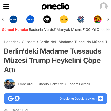
Güncel Konular
Bastonla Vurdu!
"Manyak Mısınız?"
30 Yıl Önce👀
Haberler
Gündem
Berlin'deki Madame Tussauds Müzesi Tru
Berlin'deki Madame Tussauds
Müzesi Trump Heykelini Çöpe
Attı
Emre Ordu
- Onedio Haber ve Gündem Editörü
Onedio’yu Google'a ekleyin
05.11.2020 - 11:21