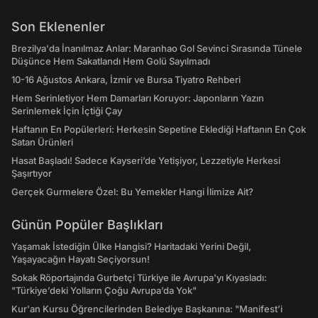
Son Eklenenler
Brezilya'da İnanılmaz Anlar: Maranhao Gol Sevinci Sırasında Tünele
Düşünce Hem Sakatlandı Hem Golü Sayılmadı
10-16 Ağustos Ankara, İzmir ve Bursa Tiyatro Rehberi
Hem Serinletiyor Hem Damarları Koruyor: Japonların Yazın
Serinlemek İçin İçtiği Çay
Haftanın En Popülerleri: Herkesin Sepetine Eklediği Haftanın En Çok
Satan Ürünleri
Hasat Başladı! Sadece Kayseri’de Yetişiyor, Lezzetiyle Herkesi
Şaşırtıyor
Gerçek Gurmelere Özel: Bu Yemekler Hangi İlimize Ait?
Günün Popüler Başlıkları
Yaşamak İstediğin Ülke Hangisi? Haritadaki Yerini Değil,
Yaşayacağın Hayatı Seçiyorsun!
Sokak Röportajında Gurbetçi Türkiye ile Avrupa'yı Kıyasladı:
"Türkiye’deki Yolların Çoğu Avrupa’da Yok"
Kur'an Kursu Öğrencilerinden Belediye Başkanına: "Manifest’i