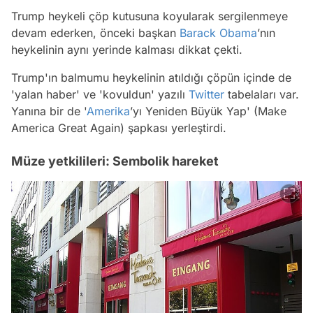
Trump heykeli çöp kutusuna koyularak sergilenmeye
devam ederken, önceki başkan
Barack Obama
’nın
heykelinin aynı yerinde kalması dikkat çekti.
Trump'ın balmumu heykelinin atıldığı çöpün içinde de
'yalan haber' ve 'kovuldun' yazılı
Twitter
tabelaları var.
Yanına bir de '
Amerika
’yı Yeniden Büyük Yap' (Make
America Great Again) şapkası yerleştirdi.
Müze yetkilileri: Sembolik hareket