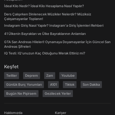
İdeal Kilo Nedir? İdeal Kilo Hesaplama Nasıl Yapılır?
Ders Çalışırken Dinlenecek Müzikler Nelerdir? Müziksiz
Çalışamayanlar Toplanın!
Instagram Giriş Nasıl Yapılır? Instagram'a Giriş İşlemleri Rehberi
41 Ülkenin Bayrakları ve Ülke Bayraklarının Anlamları
GTA San Andreas Hileleri! Oynamaya Doyamayanlar İçin Güncel San
Andreas Şifreleri
IQ Testi: IQ'unuzun Kaç Olduğunu Merak Ettiniz mi?
Keşfet
Twitter
Deprem
Zam
Youtube
Günlük Burç Yorumları
A101
Tiktok
Son Dakika
Bugün Ne Pişirsem
Gezilecek Yerler
Hakkımızda
Kariyer