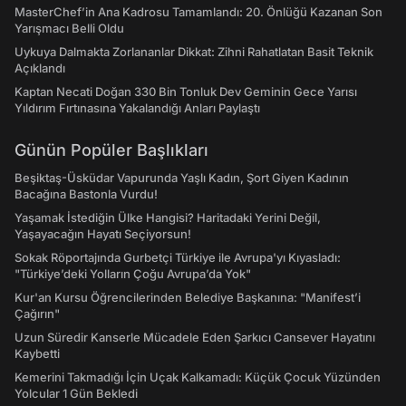
MasterChef’in Ana Kadrosu Tamamlandı: 20. Önlüğü Kazanan Son
Yarışmacı Belli Oldu
Uykuya Dalmakta Zorlananlar Dikkat: Zihni Rahatlatan Basit Teknik
Açıklandı
Kaptan Necati Doğan 330 Bin Tonluk Dev Geminin Gece Yarısı
Yıldırım Fırtınasına Yakalandığı Anları Paylaştı
Günün Popüler Başlıkları
Beşiktaş-Üsküdar Vapurunda Yaşlı Kadın, Şort Giyen Kadının
Bacağına Bastonla Vurdu!
Yaşamak İstediğin Ülke Hangisi? Haritadaki Yerini Değil,
Yaşayacağın Hayatı Seçiyorsun!
Sokak Röportajında Gurbetçi Türkiye ile Avrupa'yı Kıyasladı:
"Türkiye’deki Yolların Çoğu Avrupa’da Yok"
Kur'an Kursu Öğrencilerinden Belediye Başkanına: "Manifest’i
Çağırın"
Uzun Süredir Kanserle Mücadele Eden Şarkıcı Cansever Hayatını
Kaybetti
Kemerini Takmadığı İçin Uçak Kalkamadı: Küçük Çocuk Yüzünden
Yolcular 1 Gün Bekledi