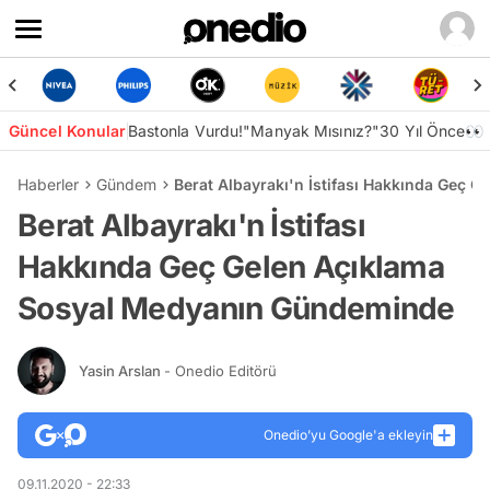
Güncel Konular
Bastonla Vurdu!
"Manyak Mısınız?"
30 Yıl Önce👀
Haberler
Gündem
Berat Albayrakı'n İstifası Hakkında Geç
Berat Albayrakı'n İstifası
Hakkında Geç Gelen Açıklama
Sosyal Medyanın Gündeminde
Yasin Arslan
- Onedio Editörü
Onedio’yu Google'a ekleyin
09.11.2020 - 22:33