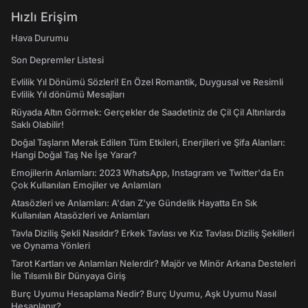
Hızlı Erişim
Hava Durumu
Son Depremler Listesi
Evlilik Yıl Dönümü Sözleri! En Özel Romantik, Duygusal ve Resimli
Evlilik Yıl dönümü Mesajları
Rüyada Altın Görmek: Gerçekler de Saadetiniz de Çil Çil Altınlarda
Saklı Olabilir!
Doğal Taşların Merak Edilen Tüm Etkileri, Enerjileri ve Şifa Alanları:
Hangi Doğal Taş Ne İşe Yarar?
Emojilerin Anlamları: 2023 WhatsApp, Instagram ve Twitter'da En
Çok Kullanılan Emojiler ve Anlamları
Atasözleri ve Anlamları: A'dan Z'ye Gündelik Hayatta En Sık
Kullanılan Atasözleri ve Anlamları
Tavla Diziliş Şekli Nasıldır? Erkek Tavlası ve Kız Tavlası Diziliş Şekilleri
ve Oynama Yönleri
Tarot Kartları ve Anlamları Nelerdir? Majör ve Minör Arkana Desteleri
İle Tılsımlı Bir Dünyaya Giriş
Burç Uyumu Hesaplama Nedir? Burç Uyumu, Aşk Uyumu Nasıl
Hesaplanır?