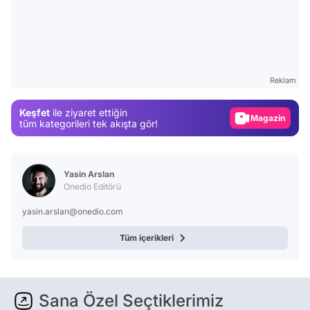
Video
Test
Reklam
Gündem
Keşfet
ile ziyaret ettiğin
Magazin
tüm kategorileri tek akışta gör!
Video
Test
Yasin Arslan
Onedio Editörü
yasin.arslan@onedio.com
Tüm içerikleri
Sana Özel Seçtiklerimiz