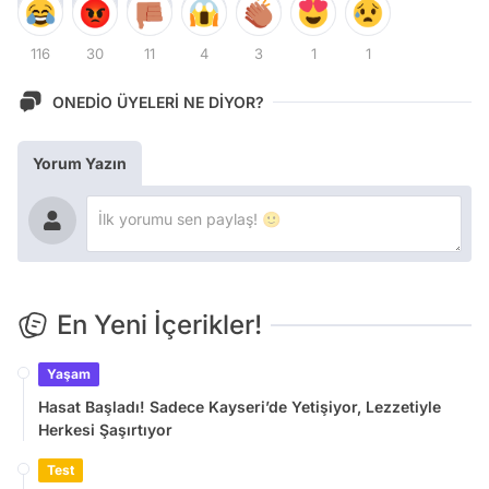
116
30
11
4
3
1
1
ONEDİO ÜYELERİ NE DİYOR?
Yorum Yazın
En Yeni İçerikler!
Yaşam
Hasat Başladı! Sadece Kayseri’de Yetişiyor, Lezzetiyle
Herkesi Şaşırtıyor
Test