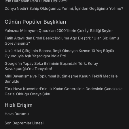
İçin Harcanan Para Dudak Uçuklattı!
Dünya Nedir? Sahip Olduğumuz Yer mi, İçinden Geçtiğimiz Yol mu?
Günün Popüler Başlıkları
Yalnızca Milenyum Çocukları 2000'lilerin Çok İyi Bildiği Şeyler
Fatih Altaylı'dan Erdal Beşikçioğlu'na Ağır Eleştiri: "Ulan Siz Kamu
Görevlisisiniz"
Ülkü Hilal Çiftçi'nin Babası, Reşit Olmayan Kızının 10 Yaş Büyük
Oyuncuyla Aşk Yaşadığını İddia Etti
Google'ın Yapay Zeka Biriminin Başındaki Türk: Koray
Kavukçuoğlu'nu Tanıyalım!
Milli Dayanışma ve Toplumsal Bütünleşme Kanun Teklifi Meclis’e
Sunuldu
Türk Hava Kuvvetleri'nin İlk Kadın Generalinin Dedesinin Çanakkale
Gazisi Olduğu Ortaya Çıktı
Hızlı Erişim
Hava Durumu
Son Depremler Listesi