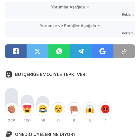
Yorumlar Aşağıda
Reklam
Yorumlar ve Emojiler Aşağıda
Reklam
BU İÇERİĞE EMOJİYLE TEPKİ VER!
228
120
98
9
6
5
1
ONEDİO ÜYELERİ NE DİYOR?