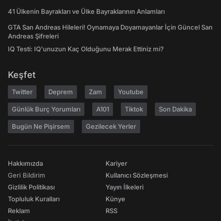
41 Ülkenin Bayrakları ve Ülke Bayraklarının Anlamları
GTA San Andreas Hileleri! Oynamaya Doyamayanlar İçin Güncel San
Andreas Şifreleri
IQ Testi: IQ'unuzun Kaç Olduğunu Merak Ettiniz mi?
Keşfet
Twitter
Deprem
Zam
Youtube
Günlük Burç Yorumları
A101
Tiktok
Son Dakika
Bugün Ne Pişirsem
Gezilecek Yerler
Hakkımızda
Kariyer
Geri Bildirim
Kullanıcı Sözleşmesi
Gizlilik Politikası
Yayın İlkeleri
Topluluk Kuralları
Künye
Reklam
RSS