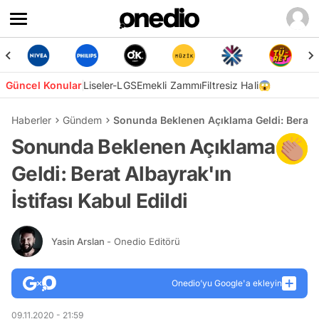
Güncel Konular
Liseler-LGS
Emekli Zammı
Filtresiz Hali😱
Haberler
Gündem
Sonunda Beklenen Açıklama Geldi: Berat Al
Sonunda Beklenen Açıklama
Geldi: Berat Albayrak'ın
İstifası Kabul Edildi
Yasin Arslan
- Onedio Editörü
Onedio’yu Google'a ekleyin
09.11.2020 - 21:59