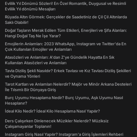
Evlilik Yıl Dönümü Sözleri! En Özel Romantik, Duygusal ve Resimli
Evlilik Yıl dönümü Mesajları
Rüyada Altın Görmek: Gerçekler de Saadetiniz de Çil Çil Altınlarda
Saklı Olabilir!
Doğal Taşların Merak Edilen Tüm Etkileri, Enerjileri ve Şifa Alanları:
Hangi Doğal Taş Ne İşe Yarar?
Emojilerin Anlamları: 2023 WhatsApp, Instagram ve Twitter'da En
Çok Kullanılan Emojiler ve Anlamları
Atasözleri ve Anlamları: A'dan Z'ye Gündelik Hayatta En Sık
Kullanılan Atasözleri ve Anlamları
Tavla Diziliş Şekli Nasıldır? Erkek Tavlası ve Kız Tavlası Diziliş Şekilleri
ve Oynama Yönleri
Tarot Kartları ve Anlamları Nelerdir? Majör ve Minör Arkana Desteleri
İle Tılsımlı Bir Dünyaya Giriş
Burç Uyumu Hesaplama Nedir? Burç Uyumu, Aşk Uyumu Nasıl
Hesaplanır?
İdeal Kilo Nedir? İdeal Kilo Hesaplama Nasıl Yapılır?
Ders Çalışırken Dinlenecek Müzikler Nelerdir? Müziksiz
Çalışamayanlar Toplanın!
Instagram Giriş Nasıl Yapılır? Instagram'a Giriş İşlemleri Rehberi