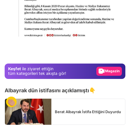
Video
Test
Gündem
Keşfet
ile ziyaret ettiğin
Magazin
tüm kategorileri tek akışta gör!
Video
Albayrak dün istifasını açıklamıştı👇
Test
Berat Albayrak İstifa Ettiğini Duyurdu