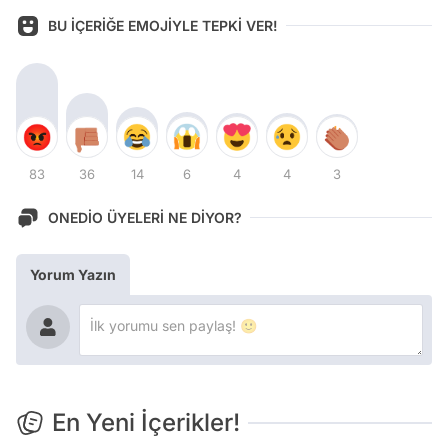
BU İÇERİĞE EMOJİYLE TEPKİ VER!
83
36
14
6
4
4
3
ONEDİO ÜYELERİ NE DİYOR?
Yorum Yazın
En Yeni İçerikler!