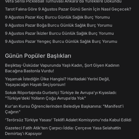
Vefa Serisi Pickleball Turnuvası Ankara'da Yüreklere Dokundu
Tarot Falına Göre 9 Ağustos Pazar Günü Senin İçin Nasıl Geçecek?
9 Ağustos Pazar Koç Burcu Günlük Sağlık Burç Yorumu
9 Ağustos Pazar Boğa Burcu Günlük Sağlık Burç Yorumu
9 Ağustos Pazar İkizler Burcu Günlük Sağlık Burç Yorumu
9 Ağustos Pazar Yengeç Burcu Günlük Sağlık Burç Yorumu
Günün Popüler Başlıkları
Beşiktaş-Üsküdar Vapurunda Yaşlı Kadın, Şort Giyen Kadının
Bacağına Bastonla Vurdu!
Yaşamak İstediğin Ülke Hangisi? Haritadaki Yerini Değil,
Yaşayacağın Hayatı Seçiyorsun!
Sokak Röportajında Gurbetçi Türkiye ile Avrupa'yı Kıyasladı:
"Türkiye’deki Yolların Çoğu Avrupa’da Yok"
Kur'an Kursu Öğrencilerinden Belediye Başkanına: "Manifest’i
Çağırın"
‘Terörsüz Türkiye Yasası’ Teklifi Adalet Komisyonu'nda Kabul Edildi
Gazeteci Fatih Atik'ten Çarpıcı İddia: Çerçeve Yasa Selahattin
Demirtaş'ı Kapsıyor