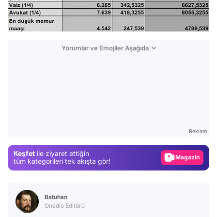
Yorumlar ve Emojiler Aşağıda
Video
Test
Reklam
Gündem
Keşfet
ile ziyaret ettiğin
Magazin
tüm kategorileri tek akışta gör!
Video
Test
Batuhan
Onedio Editörü