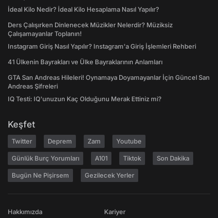
İdeal Kilo Nedir? İdeal Kilo Hesaplama Nasıl Yapılır?
Ders Çalışırken Dinlenecek Müzikler Nelerdir? Müziksiz
Çalışamayanlar Toplanın!
Instagram Giriş Nasıl Yapılır? Instagram'a Giriş İşlemleri Rehberi
41 Ülkenin Bayrakları ve Ülke Bayraklarının Anlamları
GTA San Andreas Hileleri! Oynamaya Doyamayanlar İçin Güncel San
Andreas Şifreleri
IQ Testi: IQ'unuzun Kaç Olduğunu Merak Ettiniz mi?
Keşfet
Twitter
Deprem
Zam
Youtube
Günlük Burç Yorumları
A101
Tiktok
Son Dakika
Bugün Ne Pişirsem
Gezilecek Yerler
Hakkımızda
Kariyer