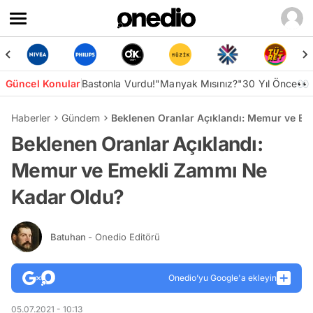
Güncel Konular
Bastonla Vurdu!
"Manyak Mısınız?"
30 Yıl Önce👀
Haberler
Gündem
Beklenen Oranlar Açıklandı: Memur ve E
Beklenen Oranlar Açıklandı:
Memur ve Emekli Zammı Ne
Kadar Oldu?
Batuhan
- Onedio Editörü
Onedio’yu Google'a ekleyin
05.07.2021 - 10:13