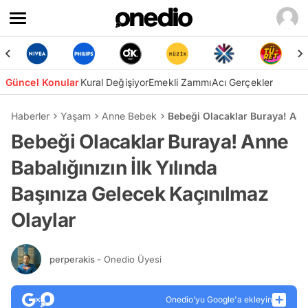
Güncel Konular
Kural Değişiyor
Emekli Zammı
Acı Gerçekler
Haberler
Yaşam
Anne Bebek
Bebeği Olacaklar Buraya! Anne
Bebeği Olacaklar Buraya! Anne
Babalığınızın İlk Yılında
Başınıza Gelecek Kaçınılmaz
Olaylar
perperakis
- Onedio Üyesi
Onedio’yu Google'a ekleyin