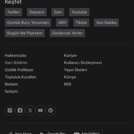
Keşfet
Twitter
Deprem
Zam
Youtube
Günlük Burç Yorumları
A101
Tiktok
Son Dakika
Bugün Ne Pişirsem
Gezilecek Yerler
Hakkımızda
Kariyer
Geri Bildirim
Kullanıcı Sözleşmesi
Gizlilik Politikası
Yayın İlkeleri
Topluluk Kuralları
Künye
Reklam
RSS
İletişim