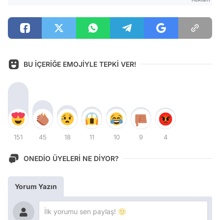
BU İÇERİĞE EMOJİYLE TEPKİ VER!
151
45
18
11
10
9
4
ONEDİO ÜYELERİ NE DİYOR?
Yorum Yazın