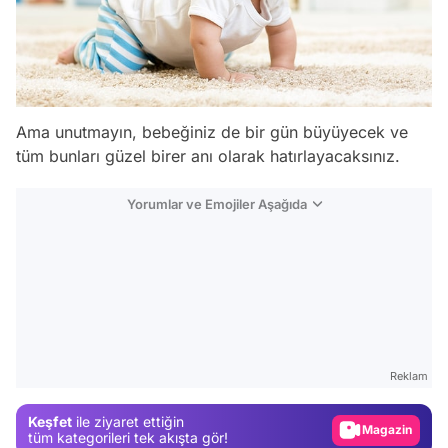
Ama unutmayın, bebeğiniz de bir gün büyüyecek ve
tüm bunları güzel birer anı olarak hatırlayacaksınız.
Yorumlar ve Emojiler Aşağıda
Video
Test
Gündem
Reklam
Magazin
Keşfet
ile ziyaret ettiğin
Video
tüm kategorileri tek akışta gör!