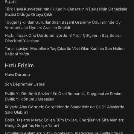
Kişiler
Türk Hava Kuvvetleri'nin İlk Kadın Generalinin Dedesinin Çanakkale
Gazisi Olduğu Ortaya Çıktı
Toygar Işıklı'dan Gururlandıran Başarı! Grammy Ödülleri'nde Oy
Verecek Jüri Üyeleri Arasına Seçildi
Hiçbir Tuzak Onu Durduramıyordu: 3 Yıldır Çiftçilerin Baş Belası
Olan Kedi Yakalandı
Tarla İşçisiydi Modellere Taş Çıkarttı: Viral Olan Kadının Son Haline
Beğeni Yağdı
Hızlı Erişim
Hava Durumu
Son Depremler Listesi
Evlilik Yıl Dönümü Sözleri! En Özel Romantik, Duygusal ve Resimli
Evlilik Yıl dönümü Mesajları
Rüyada Altın Görmek: Gerçekler de Saadetiniz de Çil Çil Altınlarda
Saklı Olabilir!
Doğal Taşların Merak Edilen Tüm Etkileri, Enerjileri ve Şifa Alanları:
Hangi Doğal Taş Ne İşe Yarar?
Emojilerin Anlamları: 2023 WhatsApp, Instagram ve Twitter'da En