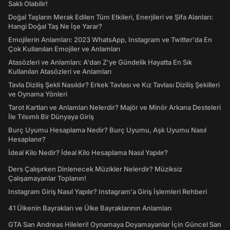
Saklı Olabilir!
Doğal Taşların Merak Edilen Tüm Etkileri, Enerjileri ve Şifa Alanları:
Hangi Doğal Taş Ne İşe Yarar?
Emojilerin Anlamları: 2023 WhatsApp, Instagram ve Twitter'da En
Çok Kullanılan Emojiler ve Anlamları
Atasözleri ve Anlamları: A'dan Z'ye Gündelik Hayatta En Sık
Kullanılan Atasözleri ve Anlamları
Tavla Diziliş Şekli Nasıldır? Erkek Tavlası ve Kız Tavlası Diziliş Şekilleri
ve Oynama Yönleri
Tarot Kartları ve Anlamları Nelerdir? Majör ve Minör Arkana Desteleri
İle Tılsımlı Bir Dünyaya Giriş
Burç Uyumu Hesaplama Nedir? Burç Uyumu, Aşk Uyumu Nasıl
Hesaplanır?
İdeal Kilo Nedir? İdeal Kilo Hesaplama Nasıl Yapılır?
Ders Çalışırken Dinlenecek Müzikler Nelerdir? Müziksiz
Çalışamayanlar Toplanın!
Instagram Giriş Nasıl Yapılır? Instagram'a Giriş İşlemleri Rehberi
41 Ülkenin Bayrakları ve Ülke Bayraklarının Anlamları
GTA San Andreas Hileleri! Oynamaya Doyamayanlar İçin Güncel San