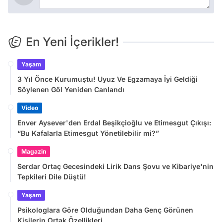
En Yeni İçerikler!
Yaşam
3 Yıl Önce Kurumuştu! Uyuz Ve Egzamaya İyi Geldiği
Söylenen Göl Yeniden Canlandı
Video
Enver Aysever'den Erdal Beşikçioğlu ve Etimesgut Çıkışı:
“Bu Kafalarla Etimesgut Yönetilebilir mi?”
Magazin
Serdar Ortaç Gecesindeki Lirik Dans Şovu ve Kibariye'nin
Tepkileri Dile Düştü!
Yaşam
Psikologlara Göre Olduğundan Daha Genç Görünen
Kişilerin Ortak Özellikleri