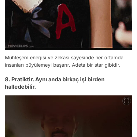
Muhteşem enerjisi ve zekası sayesinde her ortamda
insanları büyülemeyi başarır. Adeta bir star gibidir.
8. Pratiktir. Aynı anda birkaç işi birden
halledebilir.