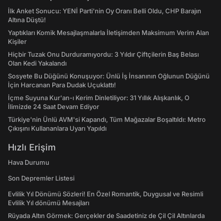
İlk Anket Sonucu: YENİ Parti'nin Oy Oranı Belli Oldu, CHP Barajın
Altına Düştü!
Yaptıkları Komik Mesajlaşmalarla İletişimden Maksimum Verim Alan
Kişiler
Hiçbir Tuzak Onu Durduramıyordu: 3 Yıldır Çiftçilerin Baş Belası
Olan Kedi Yakalandı
Sosyete Bu Düğünü Konuşuyor: Ünlü İş İnsanının Oğlunun Düğünü
İçin Harcanan Para Dudak Uçuklattı!
İçme Suyuna Kur'an-ı Kerim Dinletiliyor: 31 Yıllık Alışkanlık, O
İlimizde 24 Saat Devam Ediyor
Türkiye'nin Ünlü AVM'si Kapandı, Tüm Mağazalar Boşaltıldı: Metro
Çıkışını Kullananlara Uyarı Yapıldı
Hızlı Erişim
Hava Durumu
Son Depremler Listesi
Evlilik Yıl Dönümü Sözleri! En Özel Romantik, Duygusal ve Resimli
Evlilik Yıl dönümü Mesajları
Rüyada Altın Görmek: Gerçekler de Saadetiniz de Çil Çil Altınlarda