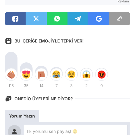
Reklam
BU İÇERİĞE EMOJİYLE TEPKİ VER!
115
35
14
7
3
2
0
ONEDİO ÜYELERİ NE DİYOR?
Yorum Yazın