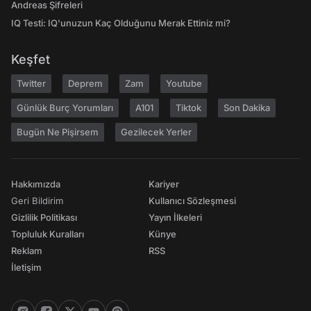
Andreas Şifreleri
IQ Testi: IQ'unuzun Kaç Olduğunu Merak Ettiniz mi?
Keşfet
Twitter
Deprem
Zam
Youtube
Günlük Burç Yorumları
A101
Tiktok
Son Dakika
Bugün Ne Pişirsem
Gezilecek Yerler
Hakkımızda
Kariyer
Geri Bildirim
Kullanıcı Sözleşmesi
Gizlilik Politikası
Yayın İlkeleri
Topluluk Kuralları
Künye
Reklam
RSS
İletişim