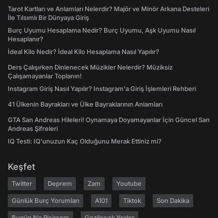
Tarot Kartları ve Anlamları Nelerdir? Majör ve Minör Arkana Desteleri
İle Tılsımlı Bir Dünyaya Giriş
Burç Uyumu Hesaplama Nedir? Burç Uyumu, Aşk Uyumu Nasıl
Hesaplanır?
İdeal Kilo Nedir? İdeal Kilo Hesaplama Nasıl Yapılır?
Ders Çalışırken Dinlenecek Müzikler Nelerdir? Müziksiz
Çalışamayanlar Toplanın!
Instagram Giriş Nasıl Yapılır? Instagram'a Giriş İşlemleri Rehberi
41 Ülkenin Bayrakları ve Ülke Bayraklarının Anlamları
GTA San Andreas Hileleri! Oynamaya Doyamayanlar İçin Güncel San
Andreas Şifreleri
IQ Testi: IQ'unuzun Kaç Olduğunu Merak Ettiniz mi?
Keşfet
Twitter
Deprem
Zam
Youtube
Günlük Burç Yorumları
A101
Tiktok
Son Dakika
Bugün Ne Pişirsem
Gezilecek Yerler