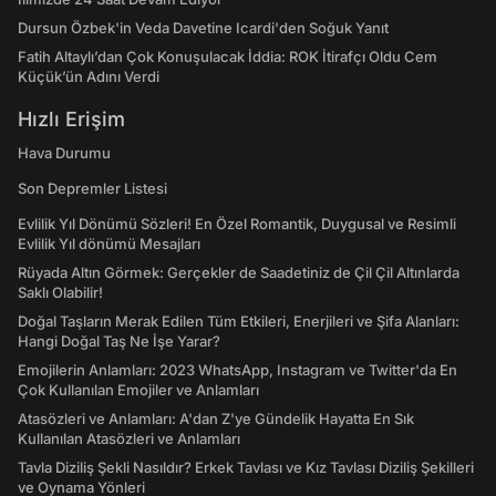
Dursun Özbek'in Veda Davetine Icardi'den Soğuk Yanıt
Fatih Altaylı’dan Çok Konuşulacak İddia: ROK İtirafçı Oldu Cem
Küçük’ün Adını Verdi
Hızlı Erişim
Hava Durumu
Son Depremler Listesi
Evlilik Yıl Dönümü Sözleri! En Özel Romantik, Duygusal ve Resimli
Evlilik Yıl dönümü Mesajları
Rüyada Altın Görmek: Gerçekler de Saadetiniz de Çil Çil Altınlarda
Saklı Olabilir!
Doğal Taşların Merak Edilen Tüm Etkileri, Enerjileri ve Şifa Alanları:
Hangi Doğal Taş Ne İşe Yarar?
Emojilerin Anlamları: 2023 WhatsApp, Instagram ve Twitter'da En
Çok Kullanılan Emojiler ve Anlamları
Atasözleri ve Anlamları: A'dan Z'ye Gündelik Hayatta En Sık
Kullanılan Atasözleri ve Anlamları
Tavla Diziliş Şekli Nasıldır? Erkek Tavlası ve Kız Tavlası Diziliş Şekilleri
ve Oynama Yönleri