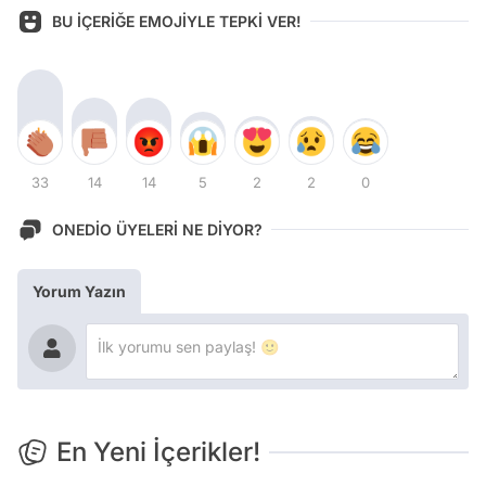
BU İÇERİĞE EMOJİYLE TEPKİ VER!
33
14
14
5
2
2
0
ONEDİO ÜYELERİ NE DİYOR?
Yorum Yazın
En Yeni İçerikler!