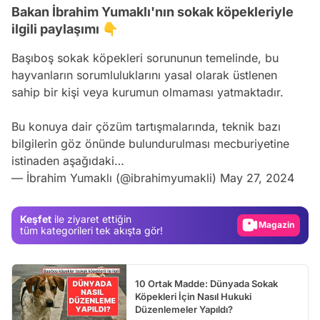
Bakan İbrahim Yumaklı'nın sokak köpekleriyle
ilgili paylaşımı 👇
Başıboş sokak köpekleri sorununun temelinde, bu
hayvanların sorumluluklarını yasal olarak üstlenen
sahip bir kişi veya kurumun olmaması yatmaktadır.
Bu konuya dair çözüm tartışmalarında, teknik bazı
Video
bilgilerin göz önünde bulundurulması mecburiyetine
Test
istinaden aşağıdaki…
— İbrahim Yumaklı (@ibrahimyumakli)
May 27, 2024
Gündem
Magazin
Keşfet
ile ziyaret ettiğin
Video
tüm kategorileri tek akışta gör!
Test
10 Ortak Madde: Dünyada Sokak
Köpekleri İçin Nasıl Hukuki
Düzenlemeler Yapıldı?