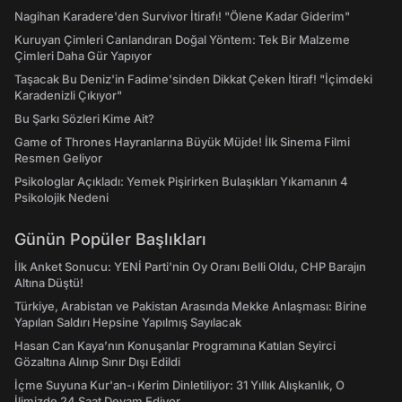
Nagihan Karadere'den Survivor İtirafı! "Ölene Kadar Giderim"
Kuruyan Çimleri Canlandıran Doğal Yöntem: Tek Bir Malzeme
Çimleri Daha Gür Yapıyor
Taşacak Bu Deniz'in Fadime'sinden Dikkat Çeken İtiraf! "İçimdeki
Karadenizli Çıkıyor"
Bu Şarkı Sözleri Kime Ait?
Game of Thrones Hayranlarına Büyük Müjde! İlk Sinema Filmi
Resmen Geliyor
Psikologlar Açıkladı: Yemek Pişirirken Bulaşıkları Yıkamanın 4
Psikolojik Nedeni
Günün Popüler Başlıkları
İlk Anket Sonucu: YENİ Parti'nin Oy Oranı Belli Oldu, CHP Barajın
Altına Düştü!
Türkiye, Arabistan ve Pakistan Arasında Mekke Anlaşması: Birine
Yapılan Saldırı Hepsine Yapılmış Sayılacak
Hasan Can Kaya’nın Konuşanlar Programına Katılan Seyirci
Gözaltına Alınıp Sınır Dışı Edildi
İçme Suyuna Kur'an-ı Kerim Dinletiliyor: 31 Yıllık Alışkanlık, O
İlimizde 24 Saat Devam Ediyor