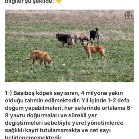
bilgiler şu şekilde: 👇
1-) Başıboş köpek sayısının, 4 milyona yakın
olduğu tahmin edilmektedir. Yıl içinde 1-2 defa
doğum yapabilmeleri, her seferinde ortalama 6-
8 yavru doğurmaları ve sürekli yer
değiştirmeleri sebebiyle yerel yönetimlerce
sağlıklı kayıt tutulamamakta ve net sayı
belirlenememektedir.