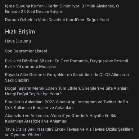
İçme Suyuna Kur'an-ı Kerim Dinletiliyor: 31 Yıllık Alışkanlık, O
İlimizde 24 Saat Devam Ediyor
Dursun Özbek'in Veda Davetine Icardi'den Soğuk Yanıt
Hızlı Erişim
Hava Durumu
Son Depremler Listesi
Evlilik Yıl Dönümü Sözleri! En Özel Romantik, Duygusal ve Resimli
Evlilik Yıl dönümü Mesajları
Rüyada Altın Görmek: Gerçekler de Saadetiniz de Çil Çil Altınlarda
Saklı Olabilir!
Doğal Taşların Merak Edilen Tüm Etkileri, Enerjileri ve Şifa Alanları:
Hangi Doğal Taş Ne İşe Yarar?
Emojilerin Anlamları: 2023 WhatsApp, Instagram ve Twitter'da En
Çok Kullanılan Emojiler ve Anlamları
Atasözleri ve Anlamları: A'dan Z'ye Gündelik Hayatta En Sık
Kullanılan Atasözleri ve Anlamları
Tavla Diziliş Şekli Nasıldır? Erkek Tavlası ve Kız Tavlası Diziliş Şekilleri
ve Oynama Yönleri