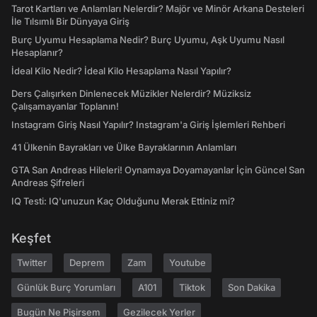
Tarot Kartları ve Anlamları Nelerdir? Majör ve Minör Arkana Desteleri
İle Tılsımlı Bir Dünyaya Giriş
Burç Uyumu Hesaplama Nedir? Burç Uyumu, Aşk Uyumu Nasıl
Hesaplanır?
İdeal Kilo Nedir? İdeal Kilo Hesaplama Nasıl Yapılır?
Ders Çalışırken Dinlenecek Müzikler Nelerdir? Müziksiz
Çalışamayanlar Toplanın!
Instagram Giriş Nasıl Yapılır? Instagram'a Giriş İşlemleri Rehberi
41 Ülkenin Bayrakları ve Ülke Bayraklarının Anlamları
GTA San Andreas Hileleri! Oynamaya Doyamayanlar İçin Güncel San
Andreas Şifreleri
IQ Testi: IQ'unuzun Kaç Olduğunu Merak Ettiniz mi?
Keşfet
Twitter
Deprem
Zam
Youtube
Günlük Burç Yorumları
A101
Tiktok
Son Dakika
Bugün Ne Pişirsem
Gezilecek Yerler