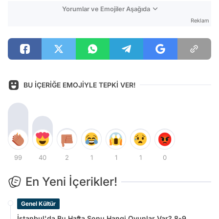
Yorumlar ve Emojiler Aşağıda
Reklam
BU İÇERİĞE EMOJİYLE TEPKİ VER!
99
40
2
1
1
1
0
En Yeni İçerikler!
Genel Kültür
İstanbul'da Bu Hafta Sonu Hangi Oyunlar Var? 8-9