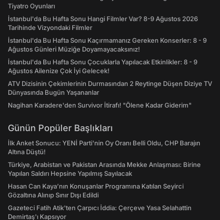
Tiyatro Oyunları
İstanbul'da Bu Hafta Sonu Hangi Filmler Var? 8-9 Ağustos 2026
Tarihinde Vizyondaki Filmler
İstanbul'da Bu Hafta Sonu Kaçırmamanız Gereken Konserler: 8 - 9
Ağustos Günleri Müziğe Doyamayacaksınız!
İstanbul'da Bu Hafta Sonu Çocuklarla Yapılacak Etkinlikler: 8 - 9
Ağustos Ailenize Çok İyi Gelecek!
ATV Dizisinin Çekimlerinin Durmasından 2 Reytinge Düşen Diziye TV
Dünyasında Bugün Yaşananlar
Nagihan Karadere'den Survivor İtirafı! "Ölene Kadar Giderim"
Günün Popüler Başlıkları
İlk Anket Sonucu: YENİ Parti'nin Oy Oranı Belli Oldu, CHP Barajın
Altına Düştü!
Türkiye, Arabistan ve Pakistan Arasında Mekke Anlaşması: Birine
Yapılan Saldırı Hepsine Yapılmış Sayılacak
Hasan Can Kaya’nın Konuşanlar Programına Katılan Seyirci
Gözaltına Alınıp Sınır Dışı Edildi
Gazeteci Fatih Atik'ten Çarpıcı İddia: Çerçeve Yasa Selahattin
Demirtaş'ı Kapsıyor