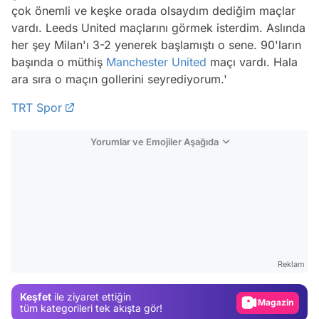
çok önemli ve keşke orada olsaydım dediğim maçlar
vardı. Leeds United maçlarını görmek isterdim. Aslında
her şey Milan'ı 3-2 yenerek başlamıştı o sene. 90'ların
başında o müthiş
Manchester United
maçı vardı. Hala
ara sıra o maçın gollerini seyrediyorum.'
TRT Spor
Yorumlar ve Emojiler Aşağıda
Video
Test
Reklam
Gündem
Keşfet
ile ziyaret ettiğin
Magazin
tüm kategorileri tek akışta gör!