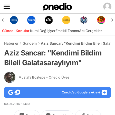
Güncel Konular
Kural Değişiyor
Emekli Zammı
Acı Gerçekler
Haberler
Gündem
Aziz Sancar: "Kendimi Bildim Bileli Galata
Aziz Sancar: "Kendimi Bildim
Bileli Galatasaraylıyım"
Mustafa Boztepe
- Onedio Üyesi
Onedio’yu Google'a ekleyin
03.01.2016 - 14:13