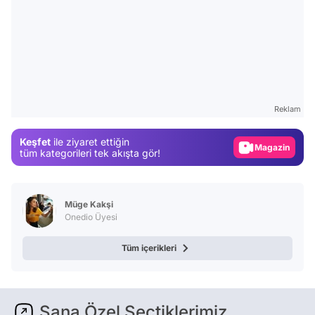
Video
Test
Reklam
Gündem
Keşfet
ile ziyaret ettiğin
Magazin
tüm kategorileri tek akışta gör!
Video
Test
Müge Kakşi
Onedio Üyesi
Tüm içerikleri
Sana Özel Seçtiklerimiz