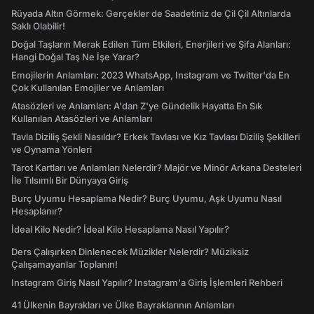
Rüyada Altın Görmek: Gerçekler de Saadetiniz de Çil Çil Altınlarda
Saklı Olabilir!
Doğal Taşların Merak Edilen Tüm Etkileri, Enerjileri ve Şifa Alanları:
Hangi Doğal Taş Ne İşe Yarar?
Emojilerin Anlamları: 2023 WhatsApp, Instagram ve Twitter'da En
Çok Kullanılan Emojiler ve Anlamları
Atasözleri ve Anlamları: A'dan Z'ye Gündelik Hayatta En Sık
Kullanılan Atasözleri ve Anlamları
Tavla Diziliş Şekli Nasıldır? Erkek Tavlası ve Kız Tavlası Diziliş Şekilleri
ve Oynama Yönleri
Tarot Kartları ve Anlamları Nelerdir? Majör ve Minör Arkana Desteleri
İle Tılsımlı Bir Dünyaya Giriş
Burç Uyumu Hesaplama Nedir? Burç Uyumu, Aşk Uyumu Nasıl
Hesaplanır?
İdeal Kilo Nedir? İdeal Kilo Hesaplama Nasıl Yapılır?
Ders Çalışırken Dinlenecek Müzikler Nelerdir? Müziksiz
Çalışamayanlar Toplanın!
Instagram Giriş Nasıl Yapılır? Instagram'a Giriş İşlemleri Rehberi
41 Ülkenin Bayrakları ve Ülke Bayraklarının Anlamları