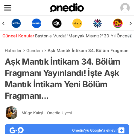
Güncel Konular
Bastonla Vurdu!
"Manyak Mısınız?"
30 Yıl Önce👀
Haberler
Gündem
Aşk Mantık İntikam 34. Bölüm Fragmanı Ya
Aşk Mantık İntikam 34. Bölüm
Fragmanı Yayınlandı! İşte Aşk
Mantık İntikam Yeni Bölüm
Fragmanı...
Müge Kakşi
- Onedio Üyesi
Onedio’yu Google'a ekleyin