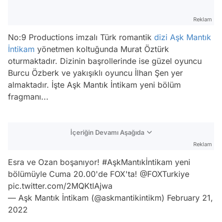
Reklam
No:9 Productions imzalı Türk romantik
dizi
Aşk Mantık
İntikam
yönetmen koltuğunda Murat Öztürk
oturmaktadır. Dizinin başrollerinde ise güzel oyuncu
Burcu Özberk ve yakışıklı oyuncu İlhan Şen yer
almaktadır. İşte Aşk Mantık İntikam yeni bölüm
fragmanı...
İçeriğin Devamı Aşağıda
Reklam
Esra ve Ozan boşanıyor!
#AşkMantıkİntikam
yeni
bölümüyle Cuma 20.00'de FOX'ta! @FOXTurkiye
pic.twitter.com/2MQKtlAjwa
— Aşk Mantık İntikam (@askmantikintikm)
February 21,
2022