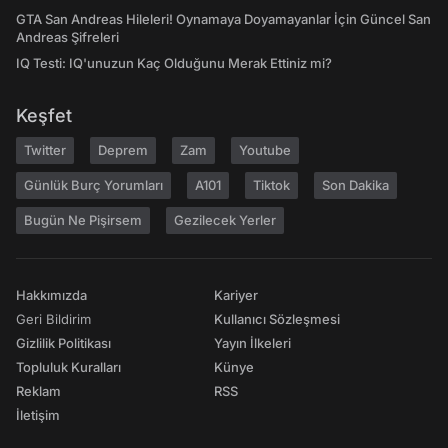
GTA San Andreas Hileleri! Oynamaya Doyamayanlar İçin Güncel San
Andreas Şifreleri
IQ Testi: IQ'unuzun Kaç Olduğunu Merak Ettiniz mi?
Keşfet
Twitter
Deprem
Zam
Youtube
Günlük Burç Yorumları
A101
Tiktok
Son Dakika
Bugün Ne Pişirsem
Gezilecek Yerler
Hakkımızda
Kariyer
Geri Bildirim
Kullanıcı Sözleşmesi
Gizlilik Politikası
Yayın İlkeleri
Topluluk Kuralları
Künye
Reklam
RSS
İletişim