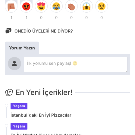
1
1
0
0
0
0
0
ONEDİO ÜYELERİ NE DİYOR?
Yorum Yazın
En Yeni İçerikler!
Yaşam
İstanbul'daki En İyi Pizzacılar
Yaşam