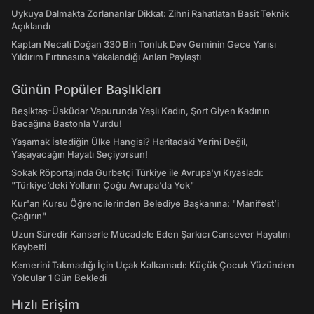
Uykuya Dalmakta Zorlananlar Dikkat: Zihni Rahatlatan Basit Teknik
Açıklandı
Kaptan Necati Doğan 330 Bin Tonluk Dev Geminin Gece Yarısı
Yıldırım Fırtınasına Yakalandığı Anları Paylaştı
Günün Popüler Başlıkları
Beşiktaş-Üsküdar Vapurunda Yaşlı Kadın, Şort Giyen Kadının
Bacağına Bastonla Vurdu!
Yaşamak İstediğin Ülke Hangisi? Haritadaki Yerini Değil,
Yaşayacağın Hayatı Seçiyorsun!
Sokak Röportajında Gurbetçi Türkiye ile Avrupa'yı Kıyasladı:
"Türkiye’deki Yolların Çoğu Avrupa’da Yok"
Kur'an Kursu Öğrencilerinden Belediye Başkanına: "Manifest’i
Çağırın"
Uzun Süredir Kanserle Mücadele Eden Şarkıcı Cansever Hayatını
Kaybetti
Kemerini Takmadığı İçin Uçak Kalkamadı: Küçük Çocuk Yüzünden
Yolcular 1 Gün Bekledi
Hızlı Erişim