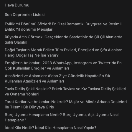
Hava Durumu
Son Depremler Listesi
Evlilik Yıl Dönümü Sözleri! En Özel Romantik, Duygusal ve Resimli
Evlilik Yıl dönümü Mesajları
Rüyada Altın Görmek: Gerçekler de Saadetiniz de Çil Çil Altınlarda
Saklı Olabilir!
Doğal Taşların Merak Edilen Tüm Etkileri, Enerjileri ve Şifa Alanları:
Hangi Doğal Taş Ne İşe Yarar?
Emojilerin Anlamları: 2023 WhatsApp, Instagram ve Twitter'da En
Çok Kullanılan Emojiler ve Anlamları
Atasözleri ve Anlamları: A'dan Z'ye Gündelik Hayatta En Sık
Kullanılan Atasözleri ve Anlamları
Tavla Diziliş Şekli Nasıldır? Erkek Tavlası ve Kız Tavlası Diziliş Şekilleri
ve Oynama Yönleri
Tarot Kartları ve Anlamları Nelerdir? Majör ve Minör Arkana Desteleri
İle Tılsımlı Bir Dünyaya Giriş
Burç Uyumu Hesaplama Nedir? Burç Uyumu, Aşk Uyumu Nasıl
Hesaplanır?
İdeal Kilo Nedir? İdeal Kilo Hesaplama Nasıl Yapılır?