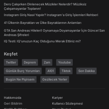
Ders Çalışırken Dinlenecek Müzikler Nelerdir? Müziksiz
Çalışamayanlar Toplanın!
Instagram Giriş Nasıl Yapılır? Instagram'a Giriş İşlemleri Rehberi
41 Ülkenin Bayrakları ve Ülke Bayraklarının Anlamları
GTA San Andreas Hileleri! Oynamaya Doyamayanlar İçin Güncel San
Andreas Şifreleri
IQ Testi: IQ'unuzun Kaç Olduğunu Merak Ettiniz mi?
Keşfet
Twitter
Deprem
Zam
Youtube
Günlük Burç Yorumları
A101
Tiktok
Son Dakika
Bugün Ne Pişirsem
Gezilecek Yerler
Hakkımızda
Kariyer
Geri Bildirim
Kullanıcı Sözleşmesi