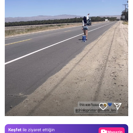
Video
Test
Gündem
Magazin
Keşfet
ile ziyaret ettiğin
Video