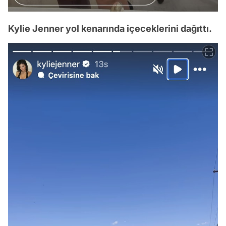
Kylie Jenner yol kenarında içeceklerini dağıttı.