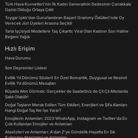
Türk Hava Kuvvetleri'nin İlk Kadın Generalinin Dedesinin Çanakkale
Gazisi Olduğu Ortaya Çıktı
Toygar Işıklı'dan Gururlandıran Başarı! Grammy Ödülleri'nde Oy
Verecek Jüri Üyeleri Arasına Seçildi
Tarla İşçisiydi Modellere Taş Çıkarttı: Viral Olan Kadının Son Haline
Beğeni Yağdı
Hızlı Erişim
Hava Durumu
Son Depremler Listesi
Evlilik Yıl Dönümü Sözleri! En Özel Romantik, Duygusal ve Resimli
Evlilik Yıl dönümü Mesajları
Rüyada Altın Görmek: Gerçekler de Saadetiniz de Çil Çil Altınlarda
Saklı Olabilir!
Doğal Taşların Merak Edilen Tüm Etkileri, Enerjileri ve Şifa Alanları:
Hangi Doğal Taş Ne İşe Yarar?
Emojilerin Anlamları: 2023 WhatsApp, Instagram ve Twitter'da En
Çok Kullanılan Emojiler ve Anlamları
Atasözleri ve Anlamları: A'dan Z'ye Gündelik Hayatta En Sık
Kullanılan Atasözleri ve Anlamları