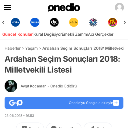
Güncel Konular
Kural Değişiyor
Emekli Zammı
Acı Gerçekler
Haberler
Yaşam
Ardahan Seçim Sonuçları 2018: Milletvekili 
Ardahan Seçim Sonuçları 2018:
Milletvekili Listesi
Aygıt Kocaman
- Onedio Editörü
Onedio’yu Google'a ekleyin
25.06.2018 - 16:53