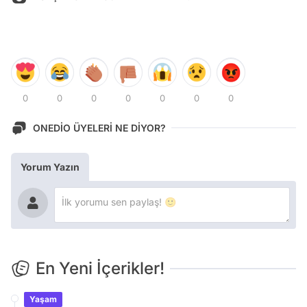
0
0
0
0
0
0
0
ONEDİO ÜYELERİ NE DİYOR?
Yorum Yazın
En Yeni İçerikler!
Yaşam