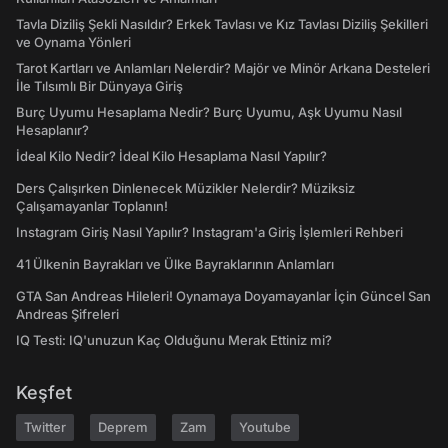
Tavla Diziliş Şekli Nasıldır? Erkek Tavlası ve Kız Tavlası Diziliş Şekilleri
ve Oynama Yönleri
Tarot Kartları ve Anlamları Nelerdir? Majör ve Minör Arkana Desteleri
İle Tılsımlı Bir Dünyaya Giriş
Burç Uyumu Hesaplama Nedir? Burç Uyumu, Aşk Uyumu Nasıl
Hesaplanır?
İdeal Kilo Nedir? İdeal Kilo Hesaplama Nasıl Yapılır?
Ders Çalışırken Dinlenecek Müzikler Nelerdir? Müziksiz
Çalışamayanlar Toplanın!
Instagram Giriş Nasıl Yapılır? Instagram'a Giriş İşlemleri Rehberi
41 Ülkenin Bayrakları ve Ülke Bayraklarının Anlamları
GTA San Andreas Hileleri! Oynamaya Doyamayanlar İçin Güncel San
Andreas Şifreleri
IQ Testi: IQ'unuzun Kaç Olduğunu Merak Ettiniz mi?
Keşfet
Twitter
Deprem
Zam
Youtube