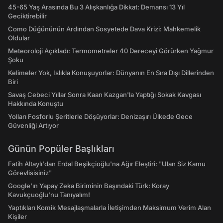
45-65 Yaş Arasında Bu 3 Alışkanlığa Dikkat: Demansı 13 Yıl
Geciktirebilir
Como Düğününün Ardından Sosyetede Dava Krizi: Mahkemelik
Oldular
Meteoroloji Açıkladı: Termometreler 40 Dereceyi Görürken Yağmur
Şoku
Kelimeler Yok, Islıkla Konuşuyorlar: Dünyanın En Sıra Dışı Dillerinden
Biri
Savaş Cebeci Yıllar Sonra Kaan Kazgan'la Yaptığı Sokak Kavgası
Hakkında Konuştu
Yolları Fosforlu Şeritlerle Döşüyorlar: Denizaşırı Ülkede Gece
Güvenliği Artıyor
Günün Popüler Başlıkları
Fatih Altaylı'dan Erdal Beşikçioğlu'na Ağır Eleştiri: "Ulan Siz Kamu
Görevlisisiniz"
Google'ın Yapay Zeka Biriminin Başındaki Türk: Koray
Kavukçuoğlu'nu Tanıyalım!
Yaptıkları Komik Mesajlaşmalarla İletişimden Maksimum Verim Alan
Kişiler