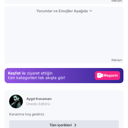
Reklam
Yorumlar ve Emojiler Aşağıda
Video
Test
Reklam
Gündem
Keşfet
ile ziyaret ettiğin
Magazin
tüm kategorileri tek akışta gör!
Video
Test
Aygıt Kocaman
Onedio Editörü
Kanalıma hoş geldiniz.
Tüm içerikleri