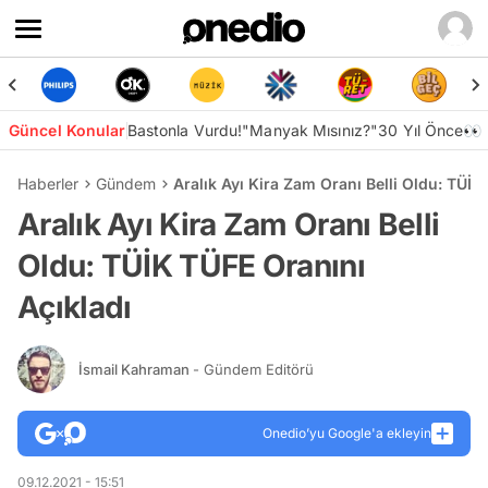
Güncel Konular
Bastonla Vurdu!
"Manyak Mısınız?"
30 Yıl Önce👀
Haberler
Gündem
Aralık Ayı Kira Zam Oranı Belli Oldu: TÜİK
Aralık Ayı Kira Zam Oranı Belli
Oldu: TÜİK TÜFE Oranını
Açıkladı
İsmail Kahraman
- Gündem Editörü
Onedio’yu Google'a ekleyin
09.12.2021 - 15:51