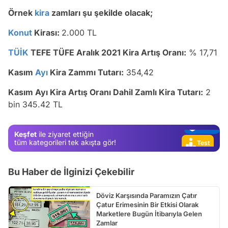
Örnek
kira
zamları şu şekilde olacak;
Konut
Kirası:
2.000 TL
TÜİK
TEFE TÜFE Aralık 2021 Kira Artış Oranı:
% 17,71
Video
Test
Kasım
Ayı
Kira Zammı Tutarı:
354,42
Gündem
Kasım Ayı Kira Artış Oranı Dahil Zamlı Kira Tutarı:
2
bin 345.42 TL
Magazin
Video
Keşfet
ile ziyaret ettiğin
Test
tüm kategorileri tek akışta gör!
Bu Haber de İlginizi Çekebilir
Döviz Karşısında Paramızın Çatır
Çatur Erimesinin Bir Etkisi Olarak
Marketlere Bugün İtibarıyla Gelen
Zamlar