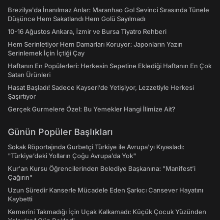
Brezilya'da İnanılmaz Anlar: Maranhao Gol Sevinci Sırasında Tünele
Düşünce Hem Sakatlandı Hem Golü Sayılmadı
10-16 Ağustos Ankara, İzmir ve Bursa Tiyatro Rehberi
Hem Serinletiyor Hem Damarları Koruyor: Japonların Yazın
Serinlemek İçin İçtiği Çay
Haftanın En Popülerleri: Herkesin Sepetine Eklediği Haftanın En Çok
Satan Ürünleri
Hasat Başladı! Sadece Kayseri’de Yetişiyor, Lezzetiyle Herkesi
Şaşırtıyor
Gerçek Gurmelere Özel: Bu Yemekler Hangi İlimize Ait?
Günün Popüler Başlıkları
Sokak Röportajında Gurbetçi Türkiye ile Avrupa'yı Kıyasladı:
"Türkiye’deki Yolların Çoğu Avrupa’da Yok"
Kur'an Kursu Öğrencilerinden Belediye Başkanına: "Manifest’i
Çağırın"
Uzun Süredir Kanserle Mücadele Eden Şarkıcı Cansever Hayatını
Kaybetti
Kemerini Takmadığı İçin Uçak Kalkamadı: Küçük Çocuk Yüzünden