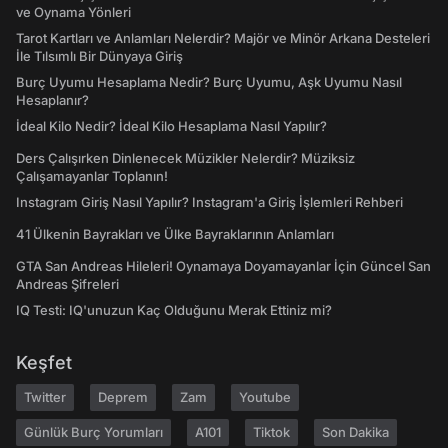
ve Oynama Yönleri
Tarot Kartları ve Anlamları Nelerdir? Majör ve Minör Arkana Desteleri
İle Tılsımlı Bir Dünyaya Giriş
Burç Uyumu Hesaplama Nedir? Burç Uyumu, Aşk Uyumu Nasıl
Hesaplanır?
İdeal Kilo Nedir? İdeal Kilo Hesaplama Nasıl Yapılır?
Ders Çalışırken Dinlenecek Müzikler Nelerdir? Müziksiz
Çalışamayanlar Toplanın!
Instagram Giriş Nasıl Yapılır? Instagram'a Giriş İşlemleri Rehberi
41 Ülkenin Bayrakları ve Ülke Bayraklarının Anlamları
GTA San Andreas Hileleri! Oynamaya Doyamayanlar İçin Güncel San
Andreas Şifreleri
IQ Testi: IQ'unuzun Kaç Olduğunu Merak Ettiniz mi?
Keşfet
Twitter
Deprem
Zam
Youtube
Günlük Burç Yorumları
A101
Tiktok
Son Dakika