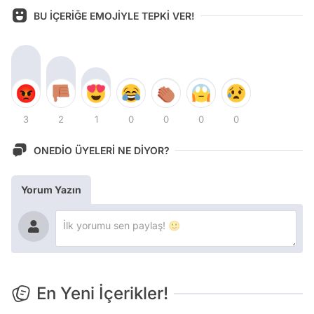
BU İÇERİĞE EMOJİYLE TEPKİ VER!
3
2
1
0
0
0
0
ONEDİO ÜYELERİ NE DİYOR?
Yorum Yazın
En Yeni İçerikler!