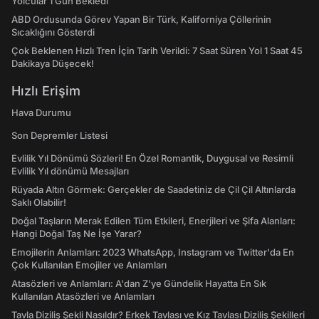
Yolcular 1 Gün Bekledi
ABD Ordusunda Görev Yapan Bir Türk, Kaliforniya Çöllerinin
Sıcaklığını Gösterdi
Çok Beklenen Hızlı Tren İçin Tarih Verildi: 7 Saat Süren Yol 1 Saat 45
Dakikaya Düşecek!
Hızlı Erişim
Hava Durumu
Son Depremler Listesi
Evlilik Yıl Dönümü Sözleri! En Özel Romantik, Duygusal ve Resimli
Evlilik Yıl dönümü Mesajları
Rüyada Altın Görmek: Gerçekler de Saadetiniz de Çil Çil Altınlarda
Saklı Olabilir!
Doğal Taşların Merak Edilen Tüm Etkileri, Enerjileri ve Şifa Alanları:
Hangi Doğal Taş Ne İşe Yarar?
Emojilerin Anlamları: 2023 WhatsApp, Instagram ve Twitter'da En
Çok Kullanılan Emojiler ve Anlamları
Atasözleri ve Anlamları: A'dan Z'ye Gündelik Hayatta En Sık
Kullanılan Atasözleri ve Anlamları
Tavla Diziliş Şekli Nasıldır? Erkek Tavlası ve Kız Tavlası Diziliş Şekilleri