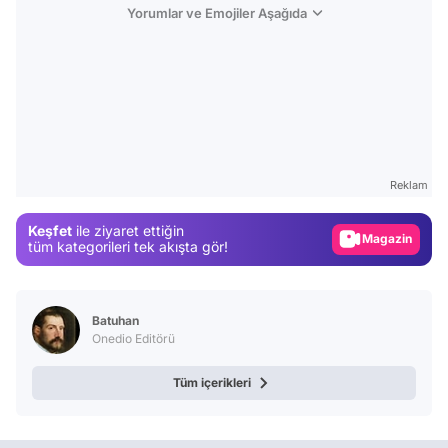
Yorumlar ve Emojiler Aşağıda
Video
Test
Reklam
Gündem
Keşfet
ile ziyaret ettiğin
Magazin
tüm kategorileri tek akışta gör!
Video
Test
Batuhan
Onedio Editörü
Tüm içerikleri