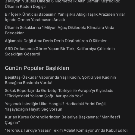
3 Milyon Nüfuslu Ülkede 6 Kilometrelik Altın Damarı Keşfedildi:
Ülkenin Kaderi Değişti
Bir İçerik Üreticisi Babasının Yanlışlıkla Aldığı Taşlık Araziden Yıllar
İçinde Orman Yaratmasını Anlattı
Ülkenin Sokaklarına 1 Milyon Ağaç Dikilecek: Klimalara Veda
Edecekler
Ağlamalık Değil Ama Derin Derin Düşündüren O Ritimler
ABD Ordusunda Görev Yapan Bir Türk, Kaliforniya Çöllerinin
Sıcaklığını Gösterdi
Günün Popüler Başlıkları
Beşiktaş-Üsküdar Vapurunda Yaşlı Kadın, Şort Giyen Kadının
Bacağına Bastonla Vurdu!
Sokak Röportajında Gurbetçi Türkiye ile Avrupa'yı Kıyasladı:
"Türkiye’deki Yolların Çoğu Avrupa’da Yok"
Yaşamak İstediğin Ülke Hangisi? Haritadaki Yerini Değil,
Yaşayacağın Hayatı Seçiyorsun!
Kur'an Kursu Öğrencilerinden Belediye Başkanına: "Manifest’i
Çağırın"
‘Terörsüz Türkiye Yasası’ Teklifi Adalet Komisyonu'nda Kabul Edildi