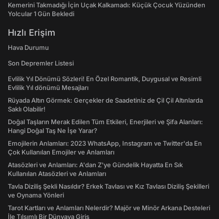
Kemerini Takmadığı İçin Uçak Kalkamadı: Küçük Çocuk Yüzünden
Yolcular 1 Gün Bekledi
Hızlı Erişim
Hava Durumu
Son Depremler Listesi
Evlilik Yıl Dönümü Sözleri! En Özel Romantik, Duygusal ve Resimli
Evlilik Yıl dönümü Mesajları
Rüyada Altın Görmek: Gerçekler de Saadetiniz de Çil Çil Altınlarda
Saklı Olabilir!
Doğal Taşların Merak Edilen Tüm Etkileri, Enerjileri ve Şifa Alanları:
Hangi Doğal Taş Ne İşe Yarar?
Emojilerin Anlamları: 2023 WhatsApp, Instagram ve Twitter'da En
Çok Kullanılan Emojiler ve Anlamları
Atasözleri ve Anlamları: A'dan Z'ye Gündelik Hayatta En Sık
Kullanılan Atasözleri ve Anlamları
Tavla Diziliş Şekli Nasıldır? Erkek Tavlası ve Kız Tavlası Diziliş Şekilleri
ve Oynama Yönleri
Tarot Kartları ve Anlamları Nelerdir? Majör ve Minör Arkana Desteleri
İle Tılsımlı Bir Dünyaya Giriş