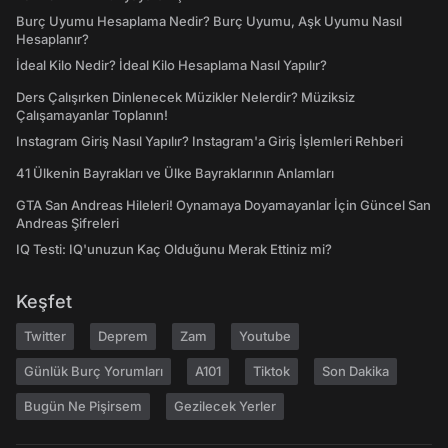
Burç Uyumu Hesaplama Nedir? Burç Uyumu, Aşk Uyumu Nasıl
Hesaplanır?
İdeal Kilo Nedir? İdeal Kilo Hesaplama Nasıl Yapılır?
Ders Çalışırken Dinlenecek Müzikler Nelerdir? Müziksiz
Çalışamayanlar Toplanın!
Instagram Giriş Nasıl Yapılır? Instagram'a Giriş İşlemleri Rehberi
41 Ülkenin Bayrakları ve Ülke Bayraklarının Anlamları
GTA San Andreas Hileleri! Oynamaya Doyamayanlar İçin Güncel San
Andreas Şifreleri
IQ Testi: IQ'unuzun Kaç Olduğunu Merak Ettiniz mi?
Keşfet
Twitter
Deprem
Zam
Youtube
Günlük Burç Yorumları
A101
Tiktok
Son Dakika
Bugün Ne Pişirsem
Gezilecek Yerler