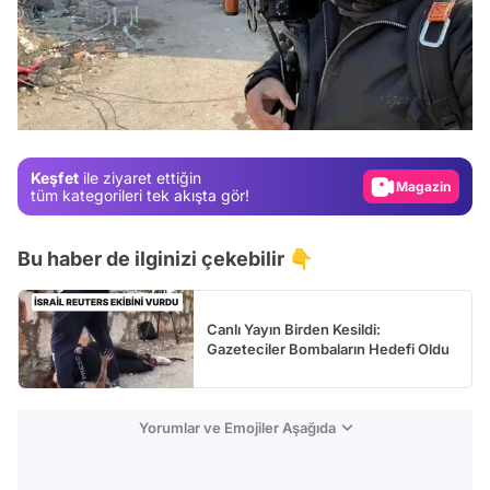
Video
Test
Gündem
Keşfet
ile ziyaret ettiğin
Magazin
tüm kategorileri tek akışta gör!
Video
Bu haber de ilginizi çekebilir 👇
Test
Canlı Yayın Birden Kesildi:
Gazeteciler Bombaların Hedefi Oldu
Yorumlar ve Emojiler Aşağıda