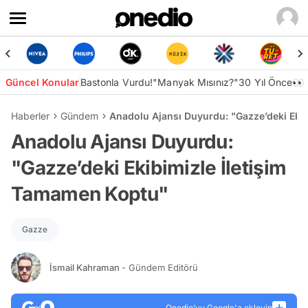
Güncel Konular
Bastonla Vurdu!
"Manyak Mısınız?"
30 Yıl Önce👀
Haberler
Gündem
Anadolu Ajansı Duyurdu: "Gazze’deki Eki
Anadolu Ajansı Duyurdu:
"Gazze’deki Ekibimizle İletişim
Tamamen Koptu"
Gazze
İsmail Kahraman
- Gündem Editörü
Onedio’yu Google'a ekleyin