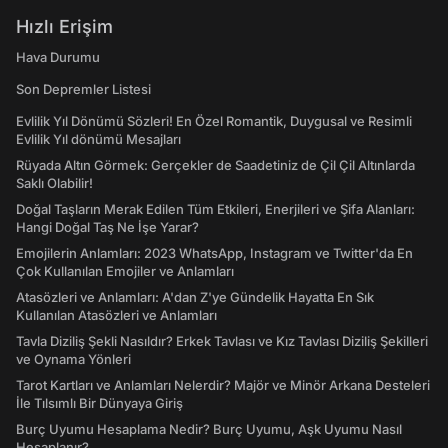
Hızlı Erişim
Hava Durumu
Son Depremler Listesi
Evlilik Yıl Dönümü Sözleri! En Özel Romantik, Duygusal ve Resimli
Evlilik Yıl dönümü Mesajları
Rüyada Altın Görmek: Gerçekler de Saadetiniz de Çil Çil Altınlarda
Saklı Olabilir!
Doğal Taşların Merak Edilen Tüm Etkileri, Enerjileri ve Şifa Alanları:
Hangi Doğal Taş Ne İşe Yarar?
Emojilerin Anlamları: 2023 WhatsApp, Instagram ve Twitter'da En
Çok Kullanılan Emojiler ve Anlamları
Atasözleri ve Anlamları: A'dan Z'ye Gündelik Hayatta En Sık
Kullanılan Atasözleri ve Anlamları
Tavla Diziliş Şekli Nasıldır? Erkek Tavlası ve Kız Tavlası Diziliş Şekilleri
ve Oynama Yönleri
Tarot Kartları ve Anlamları Nelerdir? Majör ve Minör Arkana Desteleri
İle Tılsımlı Bir Dünyaya Giriş
Burç Uyumu Hesaplama Nedir? Burç Uyumu, Aşk Uyumu Nasıl
Hesaplanır?