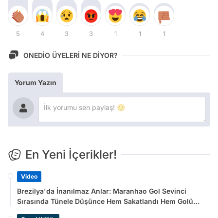
5
4
3
3
1
1
1
ONEDİO ÜYELERİ NE DİYOR?
Yorum Yazın
En Yeni İçerikler!
Video
Brezilya'da İnanılmaz Anlar: Maranhao Gol Sevinci
Sırasında Tünele Düşünce Hem Sakatlandı Hem Golü
Sayılmadı