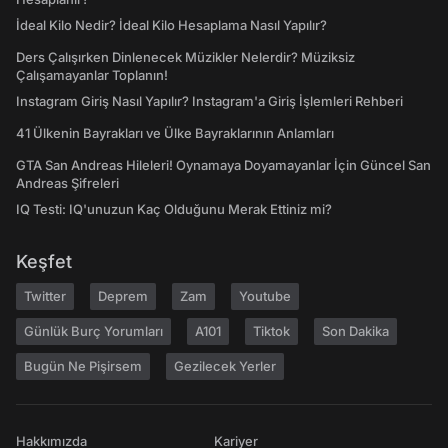
İdeal Kilo Nedir? İdeal Kilo Hesaplama Nasıl Yapılır?
Ders Çalışırken Dinlenecek Müzikler Nelerdir? Müziksiz
Çalışamayanlar Toplanın!
Instagram Giriş Nasıl Yapılır? Instagram'a Giriş İşlemleri Rehberi
41 Ülkenin Bayrakları ve Ülke Bayraklarının Anlamları
GTA San Andreas Hileleri! Oynamaya Doyamayanlar İçin Güncel San
Andreas Şifreleri
IQ Testi: IQ'unuzun Kaç Olduğunu Merak Ettiniz mi?
Keşfet
Twitter
Deprem
Zam
Youtube
Günlük Burç Yorumları
A101
Tiktok
Son Dakika
Bugün Ne Pişirsem
Gezilecek Yerler
Hakkımızda
Kariyer