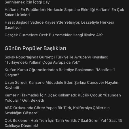
Serinlemek İçin İçtiği Çay
Haftanın En Popülerleri: Herkesin Sepetine Eklediği Haftanın En Çok
Satan Ürünleri
Hasat Başladı! Sadece Kayseri’de Yetişiyor, Lezzetiyle Herkesi
Şaşırtıyor
Gerçek Gurmelere Özel: Bu Yemekler Hangi İlimize Ait?
Günün Popüler Başlıkları
Sokak Röportajında Gurbetçi Türkiye ile Avrupa'yı Kıyasladı:
"Türkiye’deki Yolların Çoğu Avrupa’da Yok"
Kur'an Kursu Öğrencilerinden Belediye Başkanına: "Manifest’i
Çağırın"
Uzun Süredir Kanserle Mücadele Eden Şarkıcı Cansever Hayatını
Kaybetti
Kemerini Takmadığı İçin Uçak Kalkamadı: Küçük Çocuk Yüzünden
Yolcular 1 Gün Bekledi
ABD Ordusunda Görev Yapan Bir Türk, Kaliforniya Çöllerinin
Sıcaklığını Gösterdi
Çok Beklenen Hızlı Tren İçin Tarih Verildi: 7 Saat Süren Yol 1 Saat 45
Dakikaya Düşecek!