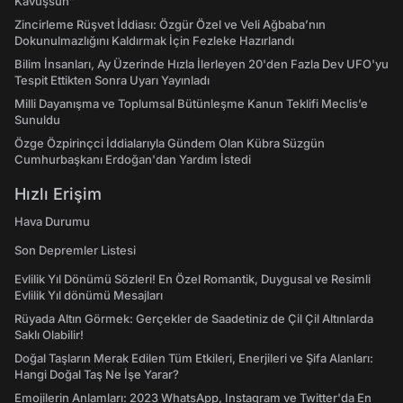
Kavuşsun”
Zincirleme Rüşvet İddiası: Özgür Özel ve Veli Ağbaba’nın
Dokunulmazlığını Kaldırmak İçin Fezleke Hazırlandı
Bilim İnsanları, Ay Üzerinde Hızla İlerleyen 20'den Fazla Dev UFO'yu
Tespit Ettikten Sonra Uyarı Yayınladı
Milli Dayanışma ve Toplumsal Bütünleşme Kanun Teklifi Meclis’e
Sunuldu
Özge Özpirinçci İddialarıyla Gündem Olan Kübra Süzgün
Cumhurbaşkanı Erdoğan'dan Yardım İstedi
Hızlı Erişim
Hava Durumu
Son Depremler Listesi
Evlilik Yıl Dönümü Sözleri! En Özel Romantik, Duygusal ve Resimli
Evlilik Yıl dönümü Mesajları
Rüyada Altın Görmek: Gerçekler de Saadetiniz de Çil Çil Altınlarda
Saklı Olabilir!
Doğal Taşların Merak Edilen Tüm Etkileri, Enerjileri ve Şifa Alanları:
Hangi Doğal Taş Ne İşe Yarar?
Emojilerin Anlamları: 2023 WhatsApp, Instagram ve Twitter'da En