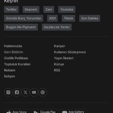
Keşfet
Twitter
Deprem
Zam
Youtube
Günlük Burç Yorumları
A101
Tiktok
Son Dakika
Bugün Ne Pişirsem
Gezilecek Yerler
Hakkımızda
Kariyer
Geri Bildirim
Kullanıcı Sözleşmesi
Gizlilik Politikası
Yayın İlkeleri
Topluluk Kuralları
Künye
Reklam
RSS
İletişim