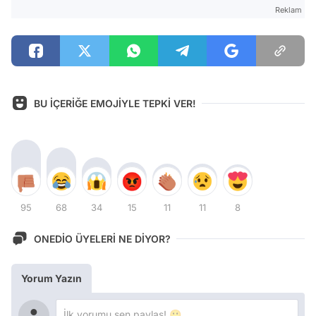
Reklam
BU İÇERİĞE EMOJİYLE TEPKİ VER!
95
68
34
15
11
11
8
ONEDİO ÜYELERİ NE DİYOR?
Yorum Yazın