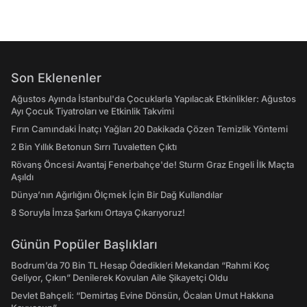
Son Eklenenler
Ağustos Ayında İstanbul'da Çocuklarla Yapılacak Etkinlikler: Ağustos
Ayı Çocuk Tiyatroları ve Etkinlik Takvimi
Fırın Camındaki İnatçı Yağları 20 Dakikada Çözen Temizlik Yöntemi
2 Bin Yıllık Betonun Sırrı Tuvaletten Çıktı
Rövanş Öncesi Avantaj Fenerbahçe'de! Sturm Graz Engeli İlk Maçta
Aşıldı
Dünya’nın Ağırlığını Ölçmek İçin Bir Dağ Kullandılar
8 Soruyla İmza Şarkını Ortaya Çıkarıyoruz!
Günün Popüler Başlıkları
Bodrum’da 70 Bin TL Hesap Ödedikleri Mekandan “Rahmi Koç
Geliyor, Çıkın” Denilerek Kovulan Aile Şikayetçi Oldu
Devlet Bahçeli: “Demirtaş Evine Dönsün, Öcalan Umut Hakkına