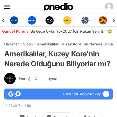
Güncel Konular
Bu Gece Uyku Yok
2027 İçin Rakam
Yeni İsim😱
Haberler
Video
Amerikalılar, Kuzey Kore'nin Nerede Olduğun
Amerikalılar, Kuzey Kore'nin
Nerede Olduğunu Biliyorlar mı?
Emre Ş.
- Onedio Üyesi
Onedio’yu Google'a ekleyin
10.08.2017 - 16:56