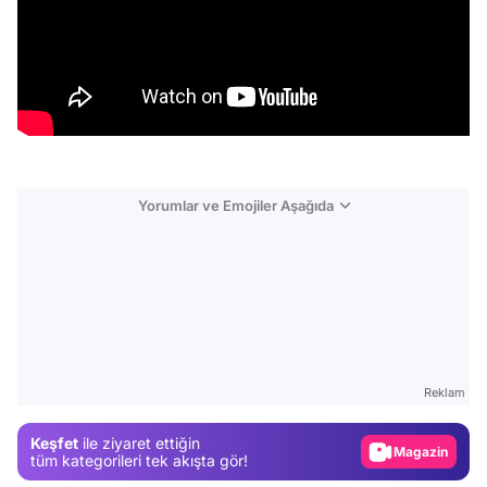
Yorumlar ve Emojiler Aşağıda
Video
Test
Reklam
Gündem
Keşfet
ile ziyaret ettiğin
Magazin
tüm kategorileri tek akışta gör!