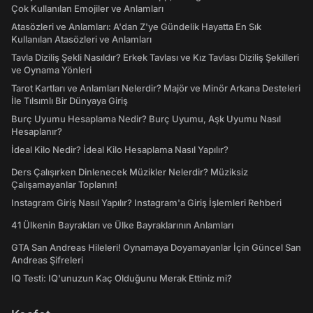
Çok Kullanılan Emojiler ve Anlamları
Atasözleri ve Anlamları: A'dan Z'ye Gündelik Hayatta En Sık
Kullanılan Atasözleri ve Anlamları
Tavla Diziliş Şekli Nasıldır? Erkek Tavlası ve Kız Tavlası Diziliş Şekilleri
ve Oynama Yönleri
Tarot Kartları ve Anlamları Nelerdir? Majör ve Minör Arkana Desteleri
İle Tılsımlı Bir Dünyaya Giriş
Burç Uyumu Hesaplama Nedir? Burç Uyumu, Aşk Uyumu Nasıl
Hesaplanır?
İdeal Kilo Nedir? İdeal Kilo Hesaplama Nasıl Yapılır?
Ders Çalışırken Dinlenecek Müzikler Nelerdir? Müziksiz
Çalışamayanlar Toplanın!
Instagram Giriş Nasıl Yapılır? Instagram'a Giriş İşlemleri Rehberi
41 Ülkenin Bayrakları ve Ülke Bayraklarının Anlamları
GTA San Andreas Hileleri! Oynamaya Doyamayanlar İçin Güncel San
Andreas Şifreleri
IQ Testi: IQ'unuzun Kaç Olduğunu Merak Ettiniz mi?