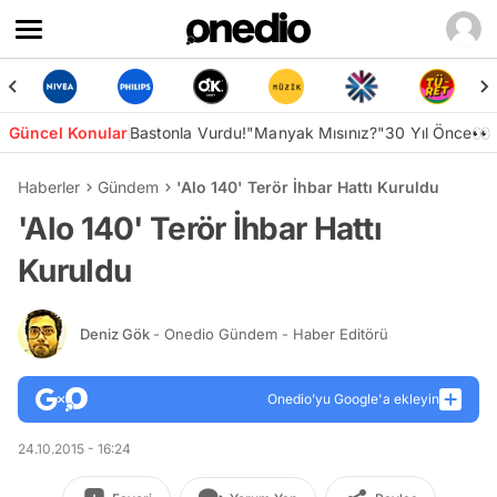
Güncel Konular
Bastonla Vurdu!
"Manyak Mısınız?"
30 Yıl Önce👀
Haberler
Gündem
'Alo 140' Terör İhbar Hattı Kuruldu
'Alo 140' Terör İhbar Hattı
Kuruldu
Deniz Gök
- Onedio Gündem - Haber Editörü
Onedio’yu Google'a ekleyin
24.10.2015 - 16:24