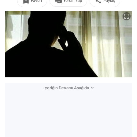
Favori
Yorum Yap
Paylaş
İçeriğin Devamı Aşağıda