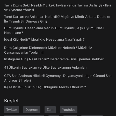
Tavla Diziliş Şekli Nasıldır? Erkek Tavlası ve Kız Tavlası Diziliş Şekilleri
ve Oynama Yönleri
Tarot Kartları ve Anlamları Nelerdir? Majör ve Minör Arkana Desteleri
İle Tılsımlı Bir Dünyaya Giriş
Burç Uyumu Hesaplama Nedir? Burç Uyumu, Aşk Uyumu Nasıl
Hesaplanır?
İdeal Kilo Nedir? İdeal Kilo Hesaplama Nasıl Yapılır?
Ders Çalışırken Dinlenecek Müzikler Nelerdir? Müziksiz
Çalışamayanlar Toplanın!
Instagram Giriş Nasıl Yapılır? Instagram'a Giriş İşlemleri Rehberi
41 Ülkenin Bayrakları ve Ülke Bayraklarının Anlamları
GTA San Andreas Hileleri! Oynamaya Doyamayanlar İçin Güncel San
Andreas Şifreleri
IQ Testi: IQ'unuzun Kaç Olduğunu Merak Ettiniz mi?
Keşfet
Twitter
Deprem
Zam
Youtube