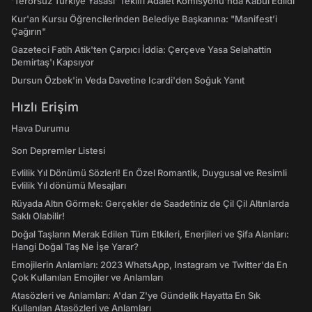
‘Terörsüz Türkiye Yasası’ Teklifi Adalet Komisyonu'nda Kabul Edildi
Kur'an Kursu Öğrencilerinden Belediye Başkanına: "Manifest’i
Çağırın"
Gazeteci Fatih Atik'ten Çarpıcı İddia: Çerçeve Yasa Selahattin
Demirtaş'ı Kapsıyor
Dursun Özbek'in Veda Davetine Icardi'den Soğuk Yanıt
Hızlı Erişim
Hava Durumu
Son Depremler Listesi
Evlilik Yıl Dönümü Sözleri! En Özel Romantik, Duygusal ve Resimli
Evlilik Yıl dönümü Mesajları
Rüyada Altın Görmek: Gerçekler de Saadetiniz de Çil Çil Altınlarda
Saklı Olabilir!
Doğal Taşların Merak Edilen Tüm Etkileri, Enerjileri ve Şifa Alanları:
Hangi Doğal Taş Ne İşe Yarar?
Emojilerin Anlamları: 2023 WhatsApp, Instagram ve Twitter'da En
Çok Kullanılan Emojiler ve Anlamları
Atasözleri ve Anlamları: A'dan Z'ye Gündelik Hayatta En Sık
Kullanılan Atasözleri ve Anlamları