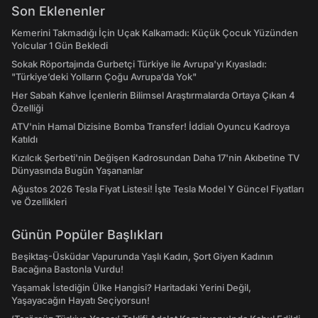
Son Eklenenler
Kemerini Takmadığı İçin Uçak Kalkamadı: Küçük Çocuk Yüzünden
Yolcular 1 Gün Bekledi
Sokak Röportajında Gurbetçi Türkiye ile Avrupa'yı Kıyasladı:
"Türkiye’deki Yolların Çoğu Avrupa’da Yok"
Her Sabah Kahve İçenlerin Bilimsel Araştırmalarda Ortaya Çıkan 4
Özelliği
ATV'nin Hamal Dizisine Bomba Transfer! İddialı Oyuncu Kadroya
Katıldı
Kızılcık Şerbeti'nin Değişen Kadrosundan Daha 17'nin Akıbetine TV
Dünyasında Bugün Yaşananlar
Ağustos 2026 Tesla Fiyat Listesi! İşte Tesla Model Y Güncel Fiyatları
ve Özellikleri
Günün Popüler Başlıkları
Beşiktaş-Üsküdar Vapurunda Yaşlı Kadın, Şort Giyen Kadının
Bacağına Bastonla Vurdu!
Yaşamak İstediğin Ülke Hangisi? Haritadaki Yerini Değil,
Yaşayacağın Hayatı Seçiyorsun!