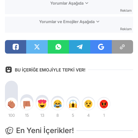
Yorumlar Aşağıda
Reklam
Yorumlar ve Emojiler Aşağıda
Reklam
BU İÇERİĞE EMOJİYLE TEPKİ VER!
100
15
13
8
5
4
1
En Yeni İçerikler!