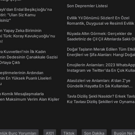
Son Depremler Listesi
taylı'dan Erdal Beşikçioğlu'na
ştiri: "Ulan Siz Kamu
Evlilik Yıl Dönümü Sözleri! En Özel
isiniz"
Romantik, Duygusal ve Resimli Evlilik 
dönümü Mesajları
n Yapay Zeka Biriminin
Rüyada Altın Görmek: Gerçekler de
ki Türk: Koray Kavukçuoğlu'nu
Saadetiniz de Çil Çil Altınlarda Saklı Ol
m!
Doğal Taşların Merak Edilen Tüm Etkil
a Kuvvetleri'nin İlk Kadın
Enerjileri ve Şifa Alanları: Hangi Doğa
nin Dedesinin Çanakkale Gazisi
Ne İşe Yarar?
rtaya Çıktı
Emojilerin Anlamları: 2023 WhatsApp
Instagram ve Twitter'da En Çok Kulla
eştirmelerinin Ardından
Emojiler ve Anlamları
nin En Yüksek Puanlı Liseleri
Atasözleri ve Anlamları: A'dan Z'ye
du
Gündelik Hayatta En Sık Kullanılan
Atasözleri ve Anlamları
rı Komik Mesajlaşmalarla
Tavla Diziliş Şekli Nasıldır? Erkek Tavl
den Maksimum Verim Alan Kişiler
Kız Tavlası Diziliş Şekilleri ve Oynama
Yönleri
nlük Burç Yorumları
A101
Tiktok
Son Dakika
Bugün Ne P