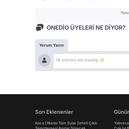
Yoru
ONEDİO ÜYELERİ NE DİYOR?
Yorum Yazın
Son Eklenenler
Günün
Koca Ülkede Tüm Sular Zehirli Çıktı:
Yalnızca
Temizlemesi Asırlar Sürecek
Çok İyi B