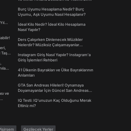
Dünyaya Giriş
Burç Uyumu Hesaplama Nedir? Burç
Uyumu, Aşk Uyumu Nasıl Hesaplanır?
Yıl
İdeal Kilo Nedir? İdeal Kilo Hesaplama
Nasıl Yapılır?
abilir!
Ders Çalışırken Dinlenecek Müzikler
Nelerdir? Müziksiz Çalışamayanlar
eri,
Toplanın!
l Taş
Instagram Giriş Nasıl Yapılır? Instagram'a
Giriş İşlemleri Rehberi
,
nılan
41 Ülkenin Bayrakları ve Ülke Bayraklarının
Anlamları
GTA San Andreas Hileleri! Oynamaya
Doyamayanlar İçin Güncel San Andreas
ası ve
Şifreleri
IQ Testi: IQ'unuzun Kaç Olduğunu Merak
Ettiniz mi?
işirsem
Gezilecek Yerler