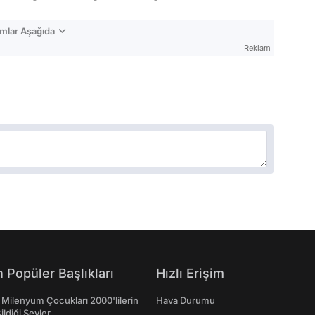
mlar Aşağıda
Reklam
 Popüler Başlıkları
Hızlı Erişim
 Milenyum Çocukları 2000'lilerin
Hava Durumu
ildiği Şeyler