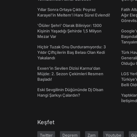
Yıllar Sonra Ortaya Çıktı: Poyraz
Fatih Al
Karayel'in Meltem'i Hare Sürel Evlendi!
Ağır Ele
Görevlis
'Ölüler Şehri' Olarak Biliniyor: 1300
Kişinin Yaşadığı Şehirde 1,5 Milyon
Google'ı
Mezar Var
Başında
Tanıyalı
Hiçbir Tuzak Onu Durduramıyordu: 3
Yıldır Çiftçilerin Baş Belası Olan Kedi
Türk Hav
Yakalandı
Generali
Olduğu O
Exxen'in Sevilen Dizisi Karma'dan
Müjde: 2. Sezon Çekimleri Resmen
LGS Yerl
Başladı!
Türkiye'
Belli Ol
Eski Sevgilinin Düğününde Dj Olsan
Hangi Şarkıyı Çalardın?
Yaptıkla
İletişim
Keşfet
Twitter
Deprem
Zam
Youtube
Gü