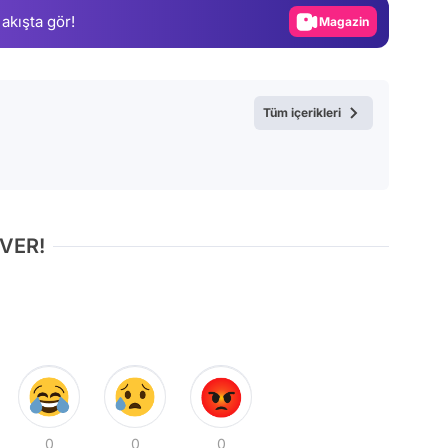
 akışta gör!
Video
Test
Tüm içerikleri
 VER!
0
0
0