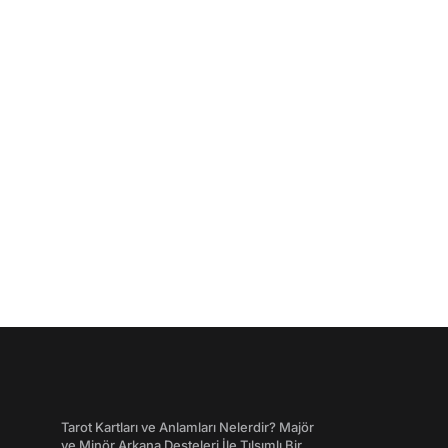
Tarot Kartları ve Anlamları Nelerdir? Majör
ve Minör Arkana Desteleri İle Tılsımlı Bir