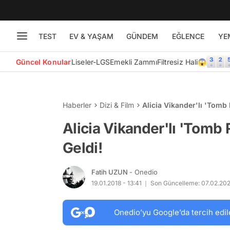
TEST
EV & YAŞAM
GÜNDEM
EĞLENCE
YE
Güncel Konular
Liseler-LGS
Emekli Zammı
Filtresiz Hali😱
Haberler
Dizi & Film
Alicia Vikander'lı 'Tomb
Alicia Vikander'lı 'Tomb
Geldi!
Fatih UZUN
- Onedio
19.01.2018 - 13:41
Son Güncelleme: 07.02.202
Onedio’yu Google’da tercih edil