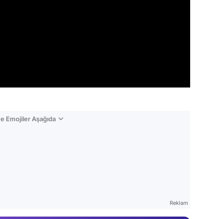
e Emojiler Aşağıda
Video
Test
Gündem
Reklam
Magazin