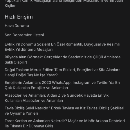
Yaptıkları Komik Mesajlaşmalarla İletişimden Maksimum Verim Alan
Kişiler
Hızlı Erişim
Hava Durumu
Son Depremler Listesi
Evlilik Yıl Dönümü Sözleri! En Özel Romantik, Duygusal ve Resimli
Evlilik Yıl dönümü Mesajları
Rüyada Altın Görmek: Gerçekler de Saadetiniz de Çil Çil Altınlarda
Saklı Olabilir!
Doğal Taşların Merak Edilen Tüm Etkileri, Enerjileri ve Şifa Alanları:
Hangi Doğal Taş Ne İşe Yarar?
Emojilerin Anlamları: 2023 WhatsApp, Instagram ve Twitter'da En
Çok Kullanılan Emojiler ve Anlamları
Atasözleri ve Anlamları: A'dan Z'ye Gündelik Hayatta En Sık
Kullanılan Atasözleri ve Anlamları
Tavla Diziliş Şekli Nasıldır? Erkek Tavlası ve Kız Tavlası Diziliş Şekilleri
ve Oynama Yönleri
Tarot Kartları ve Anlamları Nelerdir? Majör ve Minör Arkana Desteleri
İle Tılsımlı Bir Dünyaya Giriş