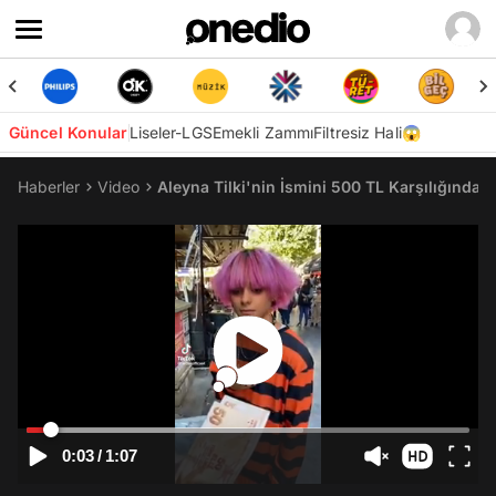
Güncel Konular
Liseler-LGS
Emekli Zammı
Filtresiz Hali😱
Haberler
Video
Aleyna Tilki'nin İsmini 500 TL Karşılığında
0:03
/
1:07