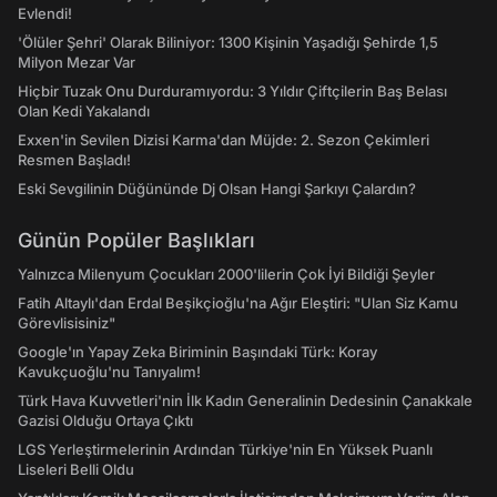
Evlendi!
'Ölüler Şehri' Olarak Biliniyor: 1300 Kişinin Yaşadığı Şehirde 1,5
Milyon Mezar Var
Hiçbir Tuzak Onu Durduramıyordu: 3 Yıldır Çiftçilerin Baş Belası
Olan Kedi Yakalandı
Exxen'in Sevilen Dizisi Karma'dan Müjde: 2. Sezon Çekimleri
Resmen Başladı!
Eski Sevgilinin Düğününde Dj Olsan Hangi Şarkıyı Çalardın?
Günün Popüler Başlıkları
Yalnızca Milenyum Çocukları 2000'lilerin Çok İyi Bildiği Şeyler
Fatih Altaylı'dan Erdal Beşikçioğlu'na Ağır Eleştiri: "Ulan Siz Kamu
Görevlisisiniz"
Google'ın Yapay Zeka Biriminin Başındaki Türk: Koray
Kavukçuoğlu'nu Tanıyalım!
Türk Hava Kuvvetleri'nin İlk Kadın Generalinin Dedesinin Çanakkale
Gazisi Olduğu Ortaya Çıktı
LGS Yerleştirmelerinin Ardından Türkiye'nin En Yüksek Puanlı
Liseleri Belli Oldu