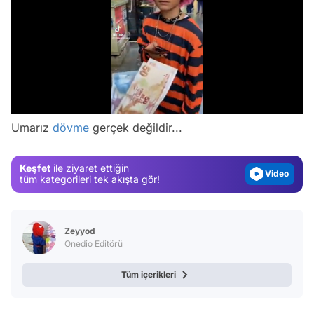
Video
/
Test
Umarız
dövme
gerçek değildir...
Gündem
Magazin
Keşfet
ile ziyaret ettiğin
Video
tüm kategorileri tek akışta gör!
Test
Zeyyod
Onedio Editörü
Tüm içerikleri