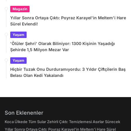
Magazin
Yıllar Sonra Ortaya Çıktı: Poyraz Karayel'in Meltem'i Hare
Sürel Evlendi!
Yaşam
'Ölüler Şehri' Olarak Biliniyor: 1300 Kişinin Yaşadığı
Şehirde 1,5 Milyon Mezar Var
Yaşam
Hiçbir Tuzak Onu Durduramıyordu: 3 Yıldır Çiftçilerin Baş
Belası Olan Kedi Yakalandı
Son Eklenenler
Koca Ülkede Tüm Sular Zehirli Çıktı: Temizlemesi Asırlar Sürecek
Yıllar Sonra Ortaya Çıktı: Poyraz Karayel'in Meltem'i Hare Sürel