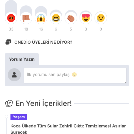
33
18
16
6
5
3
0
ONEDİO ÜYELERİ NE DİYOR?
Yorum Yazın
En Yeni İçerikler!
Yaşam
Koca Ülkede Tüm Sular Zehirli Çıktı: Temizlemesi Asırlar
Sürecek