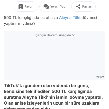
Favori
Yorum Yap
Paylaş
500 TL karşılığında suratınıza
Aleyna Tilki
dövmesi
yaptırır mıydınız?
İçeriğin Devamı Aşağıda
Reklam
TikTok'ta gündem olan videoda bir genç,
kendisine teklif edilen 500 TL karşılığında
suratına Aleyna Tilki'nin ismini dövme yaptırdı.
O anlar ise izleyenlerin uzun bir süre uzaklara
dalmasına neden oldu...