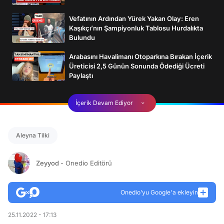
Vefatının Ardından Yürek Yakan Olay: Eren
Kaşıkçı’nın Şampiyonluk Tablosu Hurdalıkta
Bulundu
Arabasını Havalimanı Otoparkına Bırakan İçerik
Üreticisi 2,5 Günün Sonunda Ödediği Ücreti
Paylaştı
İçerik Devam Ediyor
Aleyna Tilki
Zeyyod
- Onedio Editörü
Onedio’yu Google'a ekleyin
25.11.2022 - 17:13