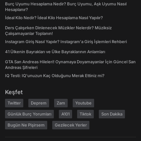
Burç Uyumu Hesaplama Nedir? Burç Uyumu, Aşk Uyumu Nasıl
Hesaplanır?
İdeal Kilo Nedir? İdeal Kilo Hesaplama Nasıl Yapılır?
Ders Çalışırken Dinlenecek Müzikler Nelerdir? Müziksiz
Çalışamayanlar Toplanın!
Instagram Giriş Nasıl Yapılır? Instagram'a Giriş İşlemleri Rehberi
41 Ülkenin Bayrakları ve Ülke Bayraklarının Anlamları
GTA San Andreas Hileleri! Oynamaya Doyamayanlar İçin Güncel San
Andreas Şifreleri
IQ Testi: IQ'unuzun Kaç Olduğunu Merak Ettiniz mi?
Keşfet
Twitter
Deprem
Zam
Youtube
Günlük Burç Yorumları
A101
Tiktok
Son Dakika
Bugün Ne Pişirsem
Gezilecek Yerler