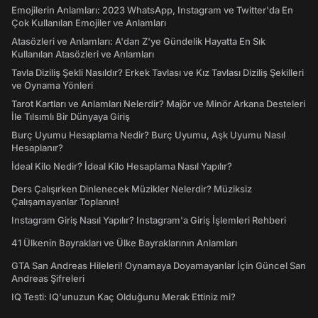
Emojilerin Anlamları: 2023 WhatsApp, Instagram ve Twitter'da En
Çok Kullanılan Emojiler ve Anlamları
Atasözleri ve Anlamları: A'dan Z'ye Gündelik Hayatta En Sık
Kullanılan Atasözleri ve Anlamları
Tavla Diziliş Şekli Nasıldır? Erkek Tavlası ve Kız Tavlası Diziliş Şekilleri
ve Oynama Yönleri
Tarot Kartları ve Anlamları Nelerdir? Majör ve Minör Arkana Desteleri
İle Tılsımlı Bir Dünyaya Giriş
Burç Uyumu Hesaplama Nedir? Burç Uyumu, Aşk Uyumu Nasıl
Hesaplanır?
İdeal Kilo Nedir? İdeal Kilo Hesaplama Nasıl Yapılır?
Ders Çalışırken Dinlenecek Müzikler Nelerdir? Müziksiz
Çalışamayanlar Toplanın!
Instagram Giriş Nasıl Yapılır? Instagram'a Giriş İşlemleri Rehberi
41 Ülkenin Bayrakları ve Ülke Bayraklarının Anlamları
GTA San Andreas Hileleri! Oynamaya Doyamayanlar İçin Güncel San
Andreas Şifreleri
IQ Testi: IQ'unuzun Kaç Olduğunu Merak Ettiniz mi?