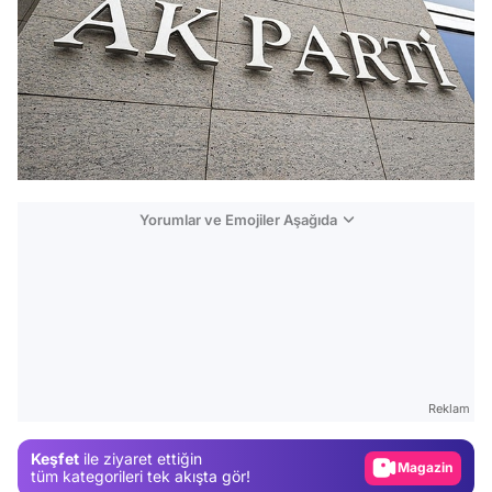
Yorumlar ve Emojiler Aşağıda
Video
Test
Reklam
Gündem
Keşfet
ile ziyaret ettiğin
Magazin
tüm kategorileri tek akışta gör!