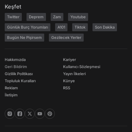
Keşfet
Twitter
Deprem
Zam
Youtube
Günlük Burç Yorumları
A101
Tiktok
Son Dakika
Bugün Ne Pişirsem
Gezilecek Yerler
Hakkımızda
Kariyer
Geri Bildirim
Kullanıcı Sözleşmesi
Gizlilik Politikası
Yayın İlkeleri
Topluluk Kuralları
Künye
Reklam
RSS
İletişim