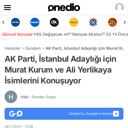
Güncel Konular
YKS Değişecek mi?
"Manyak Mısınız?"
30 Yıl Önc
Haberler
Gündem
AK Parti, İstanbul Adaylığı için Murat Kur
AK Parti, İstanbul Adaylığı için
Murat Kurum ve Ali Yerlikaya
İsimlerini Konuşuyor
Hilal
- Onedio Üyesi
Onedio’yu Google'a ekleyin
26.11.2023 - 13:28