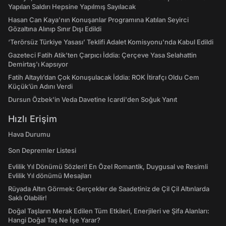
Yapılan Saldırı Hepsine Yapılmış Sayılacak
Hasan Can Kaya’nın Konuşanlar Programına Katılan Seyirci
Gözaltına Alınıp Sınır Dışı Edildi
‘Terörsüz Türkiye Yasası’ Teklifi Adalet Komisyonu'nda Kabul Edildi
Gazeteci Fatih Atik'ten Çarpıcı İddia: Çerçeve Yasa Selahattin
Demirtaş'ı Kapsıyor
Fatih Altaylı’dan Çok Konuşulacak İddia: ROK İtirafçı Oldu Cem
Küçük’ün Adını Verdi
Dursun Özbek'in Veda Davetine Icardi'den Soğuk Yanıt
Hızlı Erişim
Hava Durumu
Son Depremler Listesi
Evlilik Yıl Dönümü Sözleri! En Özel Romantik, Duygusal ve Resimli
Evlilik Yıl dönümü Mesajları
Rüyada Altın Görmek: Gerçekler de Saadetiniz de Çil Çil Altınlarda
Saklı Olabilir!
Doğal Taşların Merak Edilen Tüm Etkileri, Enerjileri ve Şifa Alanları:
Hangi Doğal Taş Ne İşe Yarar?