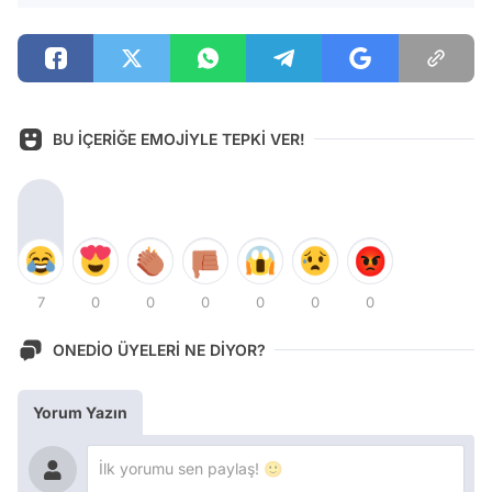
BU İÇERİĞE EMOJİYLE TEPKİ VER!
7
0
0
0
0
0
0
ONEDİO ÜYELERİ NE DİYOR?
Yorum Yazın