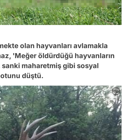
mekte olan hayvanları avlamakla
maz, 'Meğer öldürdüğü hayvanların
ı, sanki maharetmiş gibi sosyal
otunu düştü.