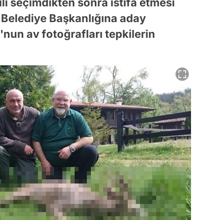
ili seçimdikten sonra istifa etmesi
r Belediye Başkanlığına aday
'nun av fotoğrafları tepkilerin