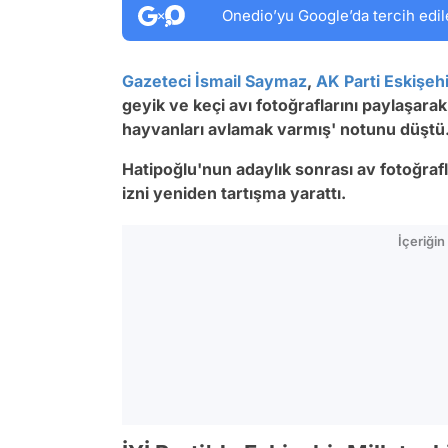
Onedio’yu Google’da tercih edil
Gazeteci
İsmail Saymaz
,
AK Parti
Eskişehi
geyik ve keçi avı fotoğraflarını paylaşara
hayvanları avlamak varmış' notunu düştü
Hatipoğlu'nun adaylık sonrası av fotoğrafla
izni yeniden tartışma yarattı.
İçeriği