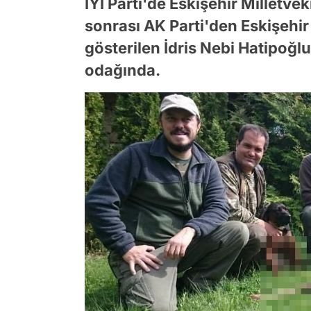
İYİ Parti'de Eskişehir Milletvek
sonrası AK Parti'den Eskişehi
gösterilen İdris Nebi Hatipoğlu
odağında.