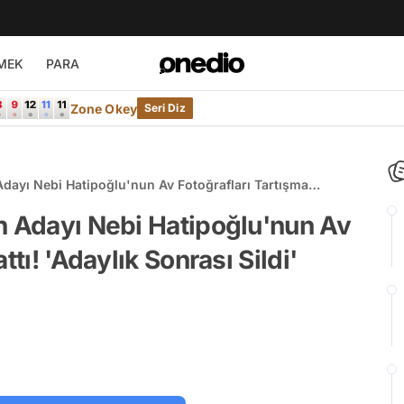
MEK
PARA
Zone Okey
Seri Diz
Adayı Nebi Hatipoğlu'nun Av Fotoğrafları Tartışma
di'
n Adayı Nebi Hatipoğlu'nun Av
ttı! 'Adaylık Sonrası Sildi'