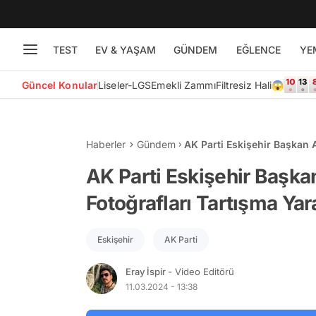
TEST
EV & YAŞAM
GÜNDEM
EĞLENCE
YE
Güncel Konular
Liseler-LGS
Emekli Zammı
Filtresiz Hali😱
Haberler
Gündem
AK Parti Eskişehir Başkan 
Yarattı! 'Adaylık Sonrası Sil
AK Parti Eskişehir Başka
Fotoğrafları Tartışma Yara
Eskişehir
AK Parti
Eray İspir
- Video Editörü
11.03.2024 - 13:38