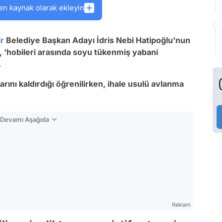
en kaynak olarak ekleyin
r
Belediye Başkan Adayı İdris Nebi Hatipoğlu'nun
k, 'hobileri arasında soyu tükenmiş yabani
.
rını kaldırdığı öğrenilirken, ihale usulü avlanma
n Devamı Aşağıda
Reklam