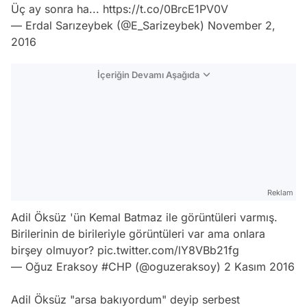
Üç ay sonra ha...
https://t.co/0BrcE1PV0V
— Erdal Sarızeybek (@E_Sarizeybek)
November 2,
2016
İçeriğin Devamı Aşağıda
Reklam
Adil Öksüz 'ün Kemal Batmaz ile görüntüleri varmış.
Birilerinin de birileriyle görüntüleri var ama onlara
birşey olmuyor?
pic.twitter.com/lY8VBb21fg
— Oğuz Eraksoy #CHP (@oguzeraksoy)
2 Kasım 2016
Adil Öksüz "arsa bakıyordum" deyip serbest