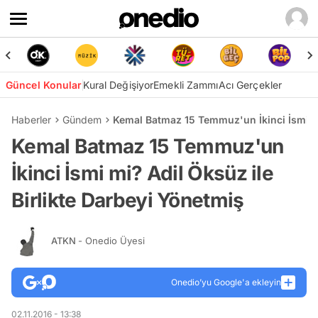
Güncel Konular
Kural Değişiyor
Emekli Zammı
Acı Gerçekler
Haberler
Gündem
Kemal Batmaz 15 Temmuz'un İkinci İsmi mi
Kemal Batmaz 15 Temmuz'un
İkinci İsmi mi? Adil Öksüz ile
Birlikte Darbeyi Yönetmiş
ATKN
- Onedio Üyesi
Onedio’yu Google'a ekleyin
02.11.2016 - 13:38