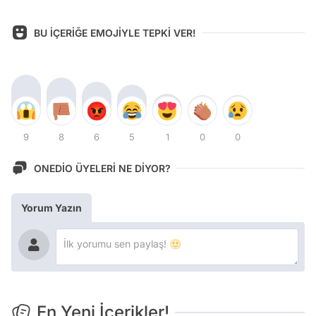
BU İÇERİĞE EMOJİYLE TEPKİ VER!
9
8
6
5
1
0
0
ONEDİO ÜYELERİ NE DİYOR?
Yorum Yazın
En Yeni İçerikler!