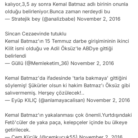
kalıyor,3,5 ay sonra Kemal Batmaz adlı birinin onunla
olduğu belirleniyor.Bunca zaman nerdeydi bu
— Stratejik bey (@analizbabe)
November 2, 2016
Sincan Cezaevinde tutuklu
Kemal Batmaz'ın 15 Temmuz darbe girişimininin ikinci
Kilit ismi olduğu ve Adil Öksüz'le ABDye gittiği
belirlendi
— Güllü (@Memleketim_36)
November 2, 2016
Kemal Batmaz'da ifadesinde 'tarla bakmaya' gittiğini
söylemiş! Şükürler olsun ki hakim Batmaz'ı Öksüz gibi
salıvermemiş. Herşey çözülecek!..
— Eyüp KILIÇ (@anlamayacalisan)
November 2, 2016
Kemal Batmaz'ın yakalanması çok önemli.Yurtdışındaki
Fetö'cüler de yaka paça, kelepçeler içinde bu ülkeye
getirilecek.
— Cem Küçük (@cemkucuk55)
November 2, 2016