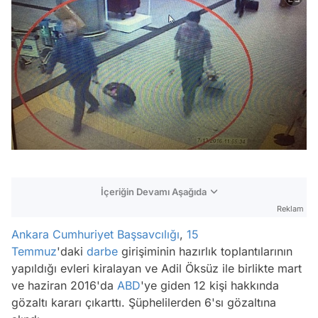
İçeriğin Devamı Aşağıda
Reklam
Ankara Cumhuriyet Başsavcılığı
,
15
Temmuz
'daki
darbe
girişiminin hazırlık toplantılarının
yapıldığı evleri kiralayan ve Adil Öksüz ile birlikte mart
ve haziran 2016'da
ABD
'ye giden 12 kişi hakkında
gözaltı kararı çıkarttı. Şüphelilerden 6'sı gözaltına