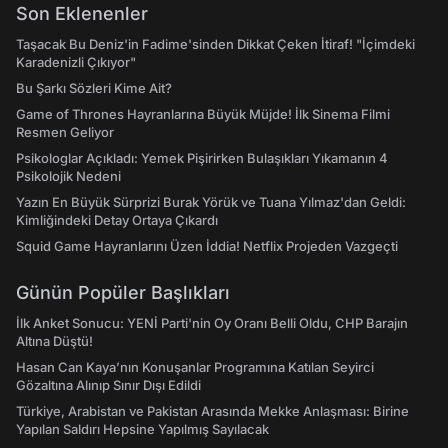
Son Eklenenler
Taşacak Bu Deniz'in Fadime'sinden Dikkat Çeken İtiraf! "İçimdeki
Karadenizli Çıkıyor"
Bu Şarkı Sözleri Kime Ait?
Game of Thrones Hayranlarına Büyük Müjde! İlk Sinema Filmi
Resmen Geliyor
Psikologlar Açıkladı: Yemek Pişirirken Bulaşıkları Yıkamanın 4
Psikolojik Nedeni
Yazın En Büyük Sürprizi Burak Yörük ve Tuana Yılmaz'dan Geldi:
Kimliğindeki Detay Ortaya Çıkardı
Squid Game Hayranlarını Üzen İddia! Netflix Projeden Vazgeçti
Günün Popüler Başlıkları
İlk Anket Sonucu: YENİ Parti'nin Oy Oranı Belli Oldu, CHP Barajın
Altına Düştü!
Hasan Can Kaya’nın Konuşanlar Programına Katılan Seyirci
Gözaltına Alınıp Sınır Dışı Edildi
Türkiye, Arabistan ve Pakistan Arasında Mekke Anlaşması: Birine
Yapılan Saldırı Hepsine Yapılmış Sayılacak