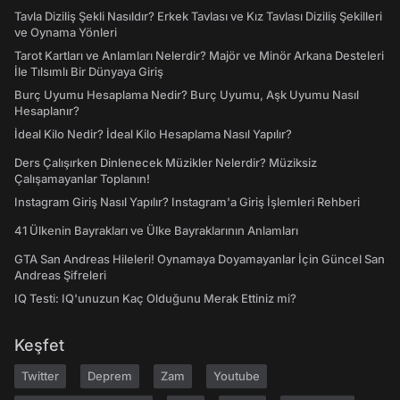
Tavla Diziliş Şekli Nasıldır? Erkek Tavlası ve Kız Tavlası Diziliş Şekilleri
ve Oynama Yönleri
Tarot Kartları ve Anlamları Nelerdir? Majör ve Minör Arkana Desteleri
İle Tılsımlı Bir Dünyaya Giriş
Burç Uyumu Hesaplama Nedir? Burç Uyumu, Aşk Uyumu Nasıl
Hesaplanır?
İdeal Kilo Nedir? İdeal Kilo Hesaplama Nasıl Yapılır?
Ders Çalışırken Dinlenecek Müzikler Nelerdir? Müziksiz
Çalışamayanlar Toplanın!
Instagram Giriş Nasıl Yapılır? Instagram'a Giriş İşlemleri Rehberi
41 Ülkenin Bayrakları ve Ülke Bayraklarının Anlamları
GTA San Andreas Hileleri! Oynamaya Doyamayanlar İçin Güncel San
Andreas Şifreleri
IQ Testi: IQ'unuzun Kaç Olduğunu Merak Ettiniz mi?
Keşfet
Twitter
Deprem
Zam
Youtube