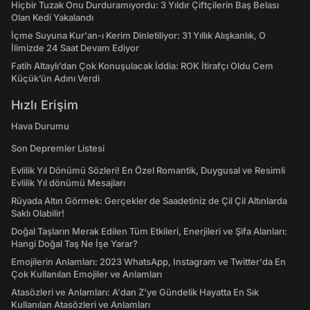
Hiçbir Tuzak Onu Durduramıyordu: 3 Yıldır Çiftçilerin Baş Belası
Olan Kedi Yakalandı
İçme Suyuna Kur'an-ı Kerim Dinletiliyor: 31 Yıllık Alışkanlık, O
İlimizde 24 Saat Devam Ediyor
Fatih Altaylı’dan Çok Konuşulacak İddia: ROK İtirafçı Oldu Cem
Küçük’ün Adını Verdi
Hızlı Erişim
Hava Durumu
Son Depremler Listesi
Evlilik Yıl Dönümü Sözleri! En Özel Romantik, Duygusal ve Resimli
Evlilik Yıl dönümü Mesajları
Rüyada Altın Görmek: Gerçekler de Saadetiniz de Çil Çil Altınlarda
Saklı Olabilir!
Doğal Taşların Merak Edilen Tüm Etkileri, Enerjileri ve Şifa Alanları:
Hangi Doğal Taş Ne İşe Yarar?
Emojilerin Anlamları: 2023 WhatsApp, Instagram ve Twitter'da En
Çok Kullanılan Emojiler ve Anlamları
Atasözleri ve Anlamları: A'dan Z'ye Gündelik Hayatta En Sık
Kullanılan Atasözleri ve Anlamları