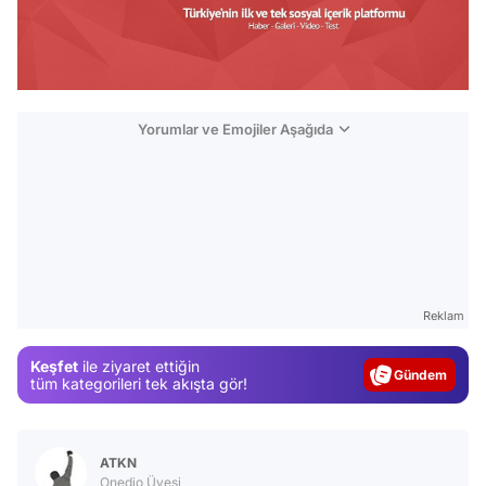
Yorumlar ve Emojiler Aşağıda
Video
Reklam
Test
Keşfet
ile ziyaret ettiğin
Gündem
tüm kategorileri tek akışta gör!
Magazin
Video
ATKN
Test
Onedio Üyesi