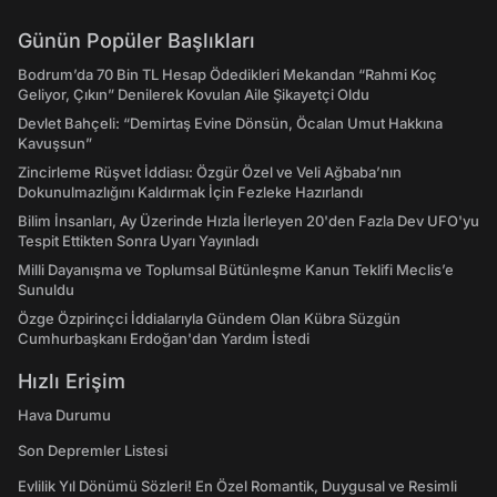
Günün Popüler Başlıkları
Bodrum’da 70 Bin TL Hesap Ödedikleri Mekandan “Rahmi Koç
Geliyor, Çıkın” Denilerek Kovulan Aile Şikayetçi Oldu
Devlet Bahçeli: “Demirtaş Evine Dönsün, Öcalan Umut Hakkına
Kavuşsun”
Zincirleme Rüşvet İddiası: Özgür Özel ve Veli Ağbaba’nın
Dokunulmazlığını Kaldırmak İçin Fezleke Hazırlandı
Bilim İnsanları, Ay Üzerinde Hızla İlerleyen 20'den Fazla Dev UFO'yu
Tespit Ettikten Sonra Uyarı Yayınladı
Milli Dayanışma ve Toplumsal Bütünleşme Kanun Teklifi Meclis’e
Sunuldu
Özge Özpirinçci İddialarıyla Gündem Olan Kübra Süzgün
Cumhurbaşkanı Erdoğan'dan Yardım İstedi
Hızlı Erişim
Hava Durumu
Son Depremler Listesi
Evlilik Yıl Dönümü Sözleri! En Özel Romantik, Duygusal ve Resimli