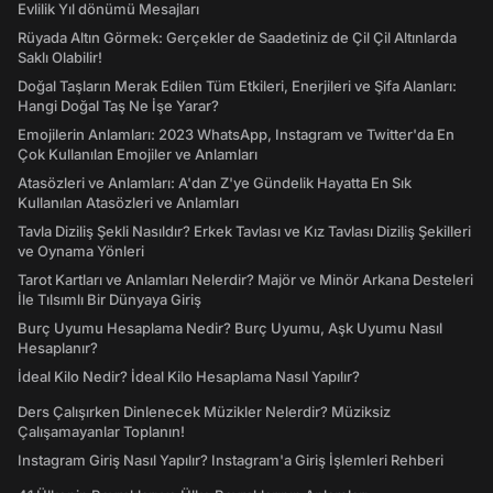
Evlilik Yıl dönümü Mesajları
Rüyada Altın Görmek: Gerçekler de Saadetiniz de Çil Çil Altınlarda
Saklı Olabilir!
Doğal Taşların Merak Edilen Tüm Etkileri, Enerjileri ve Şifa Alanları:
Hangi Doğal Taş Ne İşe Yarar?
Emojilerin Anlamları: 2023 WhatsApp, Instagram ve Twitter'da En
Çok Kullanılan Emojiler ve Anlamları
Atasözleri ve Anlamları: A'dan Z'ye Gündelik Hayatta En Sık
Kullanılan Atasözleri ve Anlamları
Tavla Diziliş Şekli Nasıldır? Erkek Tavlası ve Kız Tavlası Diziliş Şekilleri
ve Oynama Yönleri
Tarot Kartları ve Anlamları Nelerdir? Majör ve Minör Arkana Desteleri
İle Tılsımlı Bir Dünyaya Giriş
Burç Uyumu Hesaplama Nedir? Burç Uyumu, Aşk Uyumu Nasıl
Hesaplanır?
İdeal Kilo Nedir? İdeal Kilo Hesaplama Nasıl Yapılır?
Ders Çalışırken Dinlenecek Müzikler Nelerdir? Müziksiz
Çalışamayanlar Toplanın!
Instagram Giriş Nasıl Yapılır? Instagram'a Giriş İşlemleri Rehberi