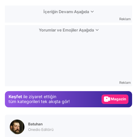
İçeriğin Devamı Aşağıda
Reklam
Yorumlar ve Emojiler Aşağıda
Video
Test
Reklam
Gündem
Keşfet
ile ziyaret ettiğin
Magazin
tüm kategorileri tek akışta gör!
Video
Test
Batuhan
Onedio Editörü