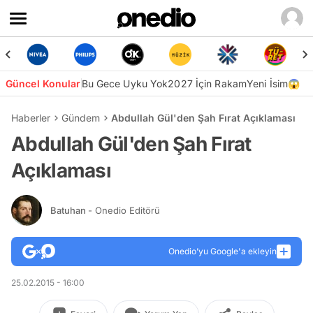
Güncel Konular
Bu Gece Uyku Yok
2027 İçin Rakam
Yeni İsim😱
Haberler
Gündem
Abdullah Gül'den Şah Fırat Açıklaması
Abdullah Gül'den Şah Fırat
Açıklaması
Batuhan
- Onedio Editörü
Onedio’yu Google'a ekleyin
25.02.2015 - 16:00