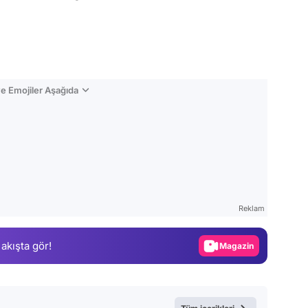
e Emojiler Aşağıda
Video
Test
Reklam
Gündem
 akışta gör!
Magazin
Video
Test