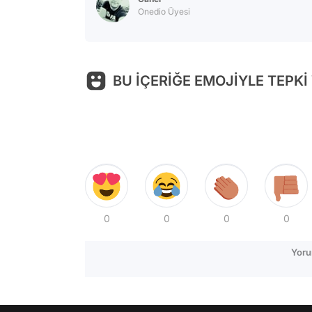
Onedio Üyesi
BU İÇERİĞE EMOJİYLE TEPKİ
0
0
0
0
Yoru