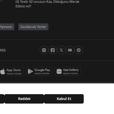
IQ Testi: IQ'unuzun Kaç Olduğunu Merak
Ettiniz mi?
işirsem
Gezilecek Yerler
RSS