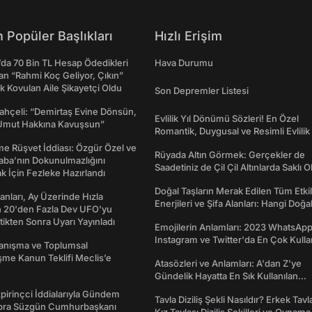
 Popüler Başlıkları
Hızlı Erişim
da 70 Bin TL Hesap Ödedikleri
Hava Durumu
n “Rahmi Koç Geliyor, Çıkın”
k Kovulan Aile Şikayetçi Oldu
Son Depremler Listesi
ahçeli: “Demirtaş Evine Dönsün,
Evlilik Yıl Dönümü Sözleri! En Özel
Umut Hakkına Kavuşsun”
Romantik, Duygusal ve Resimli Evlilik 
dönümü Mesajları
me Rüşvet İddiası: Özgür Özel ve
Rüyada Altın Görmek: Gerçekler de
aba’nın Dokunulmazlığını
Saadetiniz de Çil Çil Altınlarda Saklı Ol
k İçin Fezleke Hazırlandı
Doğal Taşların Merak Edilen Tüm Etkil
sanları, Ay Üzerinde Hızla
Enerjileri ve Şifa Alanları: Hangi Doğa
n 20'den Fazla Dev UFO'yu
Ne İşe Yarar?
ttikten Sonra Uyarı Yayınladı
Emojilerin Anlamları: 2023 WhatsApp
Instagram ve Twitter'da En Çok Kulla
yanışma ve Toplumsal
Emojiler ve Anlamları
me Kanun Teklifi Meclis’e
Atasözleri ve Anlamları: A'dan Z'ye
Gündelik Hayatta En Sık Kullanılan
Atasözleri ve Anlamları
irinçci İddialarıyla Gündem
Tavla Diziliş Şekli Nasıldır? Erkek Tavl
bra Süzgün Cumhurbaşkanı