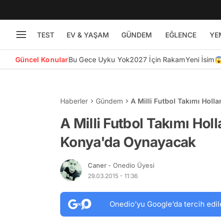
TEST
EV & YAŞAM
GÜNDEM
EĞLENCE
YE
Güncel Konular
Bu Gece Uyku Yok
2027 İçin Rakam
Yeni İsim
Haberler
Gündem
A Milli Futbol Takımı Hol
A Milli Futbol Takımı Hol
Konya'da Oynayacak
Caner
- Onedio Üyesi
29.03.2015 - 11:36
Onedio’yu Google’da tercih edil