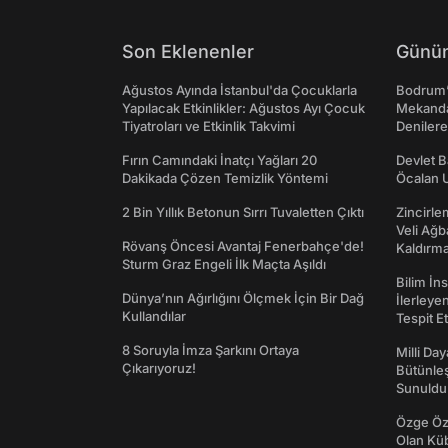
Son Eklenenler
Günün
Ağustos Ayında İstanbul'da Çocuklarla
Bodrum’
Yapılacak Etkinlikler: Ağustos Ayı Çocuk
Mekanda
Tiyatroları ve Etkinlik Takvimi
Denilere
Fırın Camındaki İnatçı Yağları 20
Devlet B
Dakikada Çözen Temizlik Yöntemi
Öcalan 
2 Bin Yıllık Betonun Sırrı Tuvaletten Çıktı
Zincirle
Veli Ağb
Rövanş Öncesi Avantaj Fenerbahçe'de!
Kaldırma
Sturm Graz Engeli İlk Maçta Aşıldı
Bilim İn
Dünya’nın Ağırlığını Ölçmek İçin Bir Dağ
İlerleye
Kullandılar
Tespit E
8 Soruyla İmza Şarkını Ortaya
Milli Da
Çıkarıyoruz!
Bütünleş
Sunuldu
Özge Özp
Olan Kü