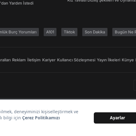
Kız Tavlası Diziliş Şekilleri ve Oynama
dan Yardım İstedi
Yönleri
nlük Burç Yorumları
A101
Tiktok
Son Dakika
Bugün Ne P
alları
Reklam
İletişim
Kariyer
Kullanıcı Sözleşmesi
Yayın İlkeleri
Künye
Bir
markasıdır.