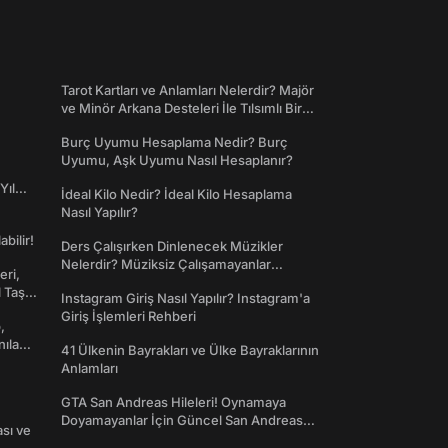
Tarot Kartları ve Anlamları Nelerdir? Majör
ve Minör Arkana Desteleri İle Tılsımlı Bir
Dünyaya Giriş
Burç Uyumu Hesaplama Nedir? Burç
Uyumu, Aşk Uyumu Nasıl Hesaplanır?
Yıl
İdeal Kilo Nedir? İdeal Kilo Hesaplama
Nasıl Yapılır?
abilir!
Ders Çalışırken Dinlenecek Müzikler
Nelerdir? Müziksiz Çalışamayanlar
eri,
Toplanın!
l Taş
Instagram Giriş Nasıl Yapılır? Instagram'a
Giriş İşlemleri Rehberi
,
nılan
41 Ülkenin Bayrakları ve Ülke Bayraklarının
Anlamları
GTA San Andreas Hileleri! Oynamaya
Doyamayanlar İçin Güncel San Andreas
ası ve
Şifreleri