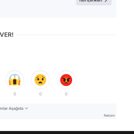
Tüm içerikleri
 VER!
0
0
0
mlar Aşağıda
Reklam