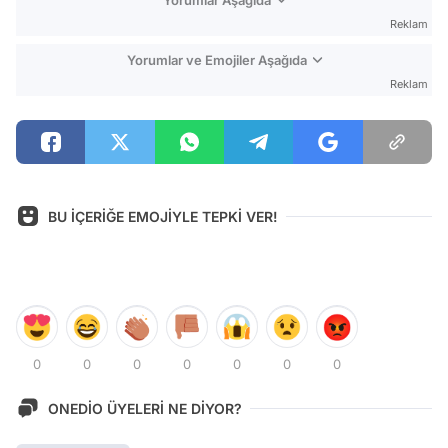
Yorumlar Aşağıda
Reklam
Yorumlar ve Emojiler Aşağıda
Reklam
BU İÇERİĞE EMOJİYLE TEPKİ VER!
0
0
0
0
0
0
0
ONEDİO ÜYELERİ NE DİYOR?