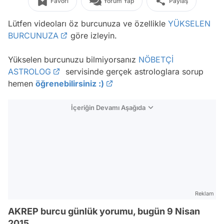
Favori
Yorum Yap
Paylaş
Lütfen videoları öz burcunuza ve özellikle
YÜKSELEN
BURCUNUZA
göre izleyin.
Yükselen burcunuzu bilmiyorsanız
NÖBETÇİ
ASTROLOG
servisinde gerçek astrologlara sorup
hemen
öğrenebilirsiniz :)
İçeriğin Devamı Aşağıda
Reklam
AKREP burcu günlük yorumu, bugün 9 Nisan
2015