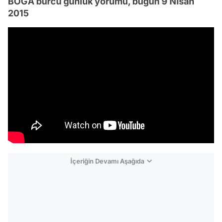
BOĞA burcu günlük yorumu, bugün 9 Nisan
2015
İçeriğin Devamı Aşağıda