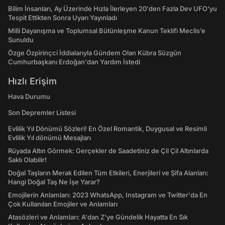
Bilim İnsanları, Ay Üzerinde Hızla İlerleyen 20'den Fazla Dev UFO'yu
Tespit Ettikten Sonra Uyarı Yayınladı
Milli Dayanışma ve Toplumsal Bütünleşme Kanun Teklifi Meclis’e
Sunuldu
Özge Özpirinçci İddialarıyla Gündem Olan Kübra Süzgün
Cumhurbaşkanı Erdoğan'dan Yardım İstedi
Hızlı Erişim
Hava Durumu
Son Depremler Listesi
Evlilik Yıl Dönümü Sözleri! En Özel Romantik, Duygusal ve Resimli
Evlilik Yıl dönümü Mesajları
Rüyada Altın Görmek: Gerçekler de Saadetiniz de Çil Çil Altınlarda
Saklı Olabilir!
Doğal Taşların Merak Edilen Tüm Etkileri, Enerjileri ve Şifa Alanları:
Hangi Doğal Taş Ne İşe Yarar?
Emojilerin Anlamları: 2023 WhatsApp, Instagram ve Twitter'da En
Çok Kullanılan Emojiler ve Anlamları
Atasözleri ve Anlamları: A'dan Z'ye Gündelik Hayatta En Sık