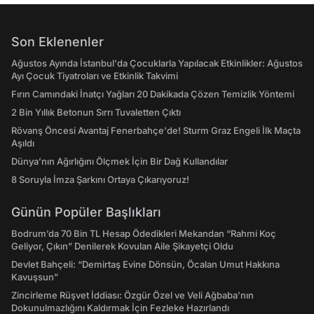
Son Eklenenler
Ağustos Ayında İstanbul'da Çocuklarla Yapılacak Etkinlikler: Ağustos
Ayı Çocuk Tiyatroları ve Etkinlik Takvimi
Fırın Camındaki İnatçı Yağları 20 Dakikada Çözen Temizlik Yöntemi
2 Bin Yıllık Betonun Sırrı Tuvaletten Çıktı
Rövanş Öncesi Avantaj Fenerbahçe'de! Sturm Graz Engeli İlk Maçta
Aşıldı
Dünya’nın Ağırlığını Ölçmek İçin Bir Dağ Kullandılar
8 Soruyla İmza Şarkını Ortaya Çıkarıyoruz!
Günün Popüler Başlıkları
Bodrum’da 70 Bin TL Hesap Ödedikleri Mekandan “Rahmi Koç
Geliyor, Çıkın” Denilerek Kovulan Aile Şikayetçi Oldu
Devlet Bahçeli: “Demirtaş Evine Dönsün, Öcalan Umut Hakkına
Kavuşsun”
Zincirleme Rüşvet İddiası: Özgür Özel ve Veli Ağbaba’nın
Dokunulmazlığını Kaldırmak İçin Fezleke Hazırlandı