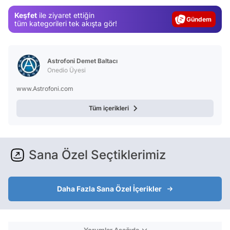
Test
Keşfet
ile ziyaret ettiğin
Gündem
tüm kategorileri tek akışta gör!
Magazin
Video
Astrofoni Demet Baltacı
Test
Onedio Üyesi
www.Astrofoni.com
Tüm içerikleri
Sana Özel Seçtiklerimiz
Daha Fazla Sana Özel İçerikler