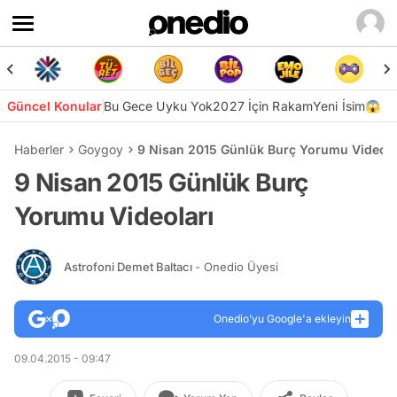
Güncel Konular
Bu Gece Uyku Yok
2027 İçin Rakam
Yeni İsim😱
Haberler
Goygoy
9 Nisan 2015 Günlük Burç Yorumu Videola
9 Nisan 2015 Günlük Burç
Yorumu Videoları
Astrofoni Demet Baltacı
- Onedio Üyesi
Onedio’yu Google'a ekleyin
09.04.2015 - 09:47