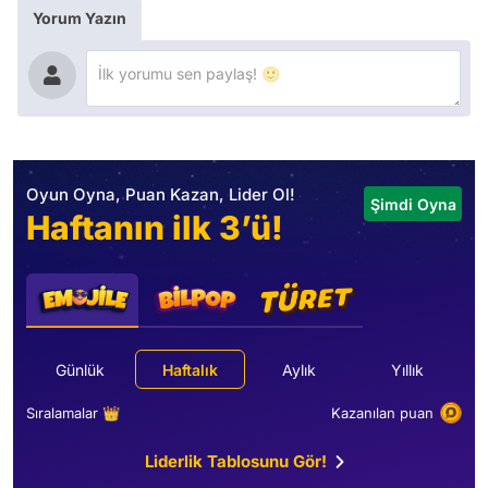
Yorum Yazın
Oyun Oyna, Puan Kazan, Lider Ol!
Şimdi Oyna
Haftanın ilk 3’ü!
Günlük
Haftalık
Aylık
Yıllık
Sıralamalar 👑
Kazanılan puan
Liderlik Tablosunu Gör!