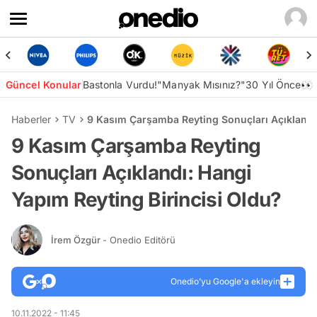
Güncel Konular
Bastonla Vurdu!
"Manyak Mısınız?"
30 Yıl Önce👀
Haberler
TV
9 Kasım Çarşamba Reyting Sonuçları Açıklandı:
9 Kasım Çarşamba Reyting
Sonuçları Açıklandı: Hangi
Yapım Reyting Birincisi Oldu?
İrem Özgür
- Onedio Editörü
Onedio’yu Google'a ekleyin
10.11.2022 - 11:45