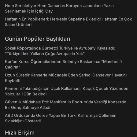
Hem Serinletiyor Hem Damarları Koruyor: Japonların Yazın
Serinlemek İçin İçtiği Çay
Haftanın En Popülerleri: Herkesin Sepetine Eklediği Haftanın En Çok
Satan Ürünleri
Günün Popüler Başlıkları
Sokak Röportajında Gurbetçi Türkiye ile Avrupa'yı Kıyasladı:
"Türkiye’deki Yolların Çoğu Avrupa’da Yok"
Kur'an Kursu Öğrencilerinden Belediye Başkanına: "Manifest’i
Çağırın"
Uzun Süredir Kanserle Mücadele Eden Şarkıcı Cansever Hayatını
Kaybetti
Kemerini Takmadığı İçin Uçak Kalkamadı: Küçük Çocuk Yüzünden
Yolcular 1 Gün Bekledi
Güvenlik Müdahale Etti: Manifest'in Bodrum'da Verdiği Konserde
Bir Genç Sahneye Atladı
ABD Ordusunda Görev Yapan Bir Türk, Kaliforniya Çöllerinin
Sıcaklığını Gösterdi
Hızlı Erişim