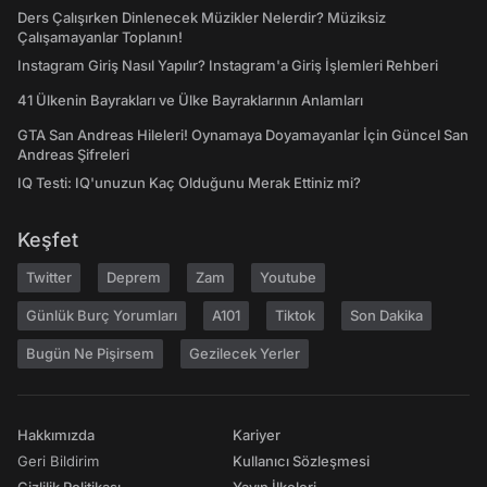
Ders Çalışırken Dinlenecek Müzikler Nelerdir? Müziksiz
Çalışamayanlar Toplanın!
Instagram Giriş Nasıl Yapılır? Instagram'a Giriş İşlemleri Rehberi
41 Ülkenin Bayrakları ve Ülke Bayraklarının Anlamları
GTA San Andreas Hileleri! Oynamaya Doyamayanlar İçin Güncel San
Andreas Şifreleri
IQ Testi: IQ'unuzun Kaç Olduğunu Merak Ettiniz mi?
Keşfet
Twitter
Deprem
Zam
Youtube
Günlük Burç Yorumları
A101
Tiktok
Son Dakika
Bugün Ne Pişirsem
Gezilecek Yerler
Hakkımızda
Kariyer
Geri Bildirim
Kullanıcı Sözleşmesi