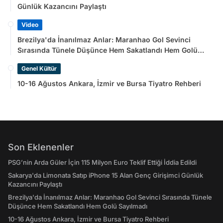
Günlük Kazancını Paylaştı
Video
Brezilya'da İnanılmaz Anlar: Maranhao Gol Sevinci
Sırasında Tünele Düşünce Hem Sakatlandı Hem Golü
Sayılmadı
Genel Kültür
10-16 Ağustos Ankara, İzmir ve Bursa Tiyatro Rehberi
Son Eklenenler
PSG’nin Arda Güler İçin 115 Milyon Euro Teklif Ettiği İddia Edildi
Sakarya'da Limonata Satıp iPhone 15 Alan Genç Girişimci Günlük
Kazancını Paylaştı
Brezilya'da İnanılmaz Anlar: Maranhao Gol Sevinci Sırasında Tünele
Düşünce Hem Sakatlandı Hem Golü Sayılmadı
10-16 Ağustos Ankara, İzmir ve Bursa Tiyatro Rehberi