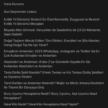
Hava Durumu
Son Depremler Listesi
Evlilik Yıl Dönümü Sözleri! En Özel Romantik, Duygusal ve Resimli
Evlilik Yıl dönümü Mesajları
Rüyada Altın Görmek: Gerçekler de Saadetiniz de Çil Çil Altınlarda
Saklı Olabilir!
Doğal Taşların Merak Edilen Tüm Etkileri, Enerjileri ve Şifa Alanları:
Hangi Doğal Taş Ne İşe Yarar?
Emojilerin Anlamları: 2023 WhatsApp, Instagram ve Twitter'da En
Çok Kullanılan Emojiler ve Anlamları
Atasözleri ve Anlamları: A'dan Z'ye Gündelik Hayatta En Sık
Kullanılan Atasözleri ve Anlamları
Tavla Diziliş Şekli Nasıldır? Erkek Tavlası ve Kız Tavlası Diziliş Şekilleri
ve Oynama Yönleri
Tarot Kartları ve Anlamları Nelerdir? Majör ve Minör Arkana Desteleri
İle Tılsımlı Bir Dünyaya Giriş
Burç Uyumu Hesaplama Nedir? Burç Uyumu, Aşk Uyumu Nasıl
Hesaplanır?
İdeal Kilo Nedir? İdeal Kilo Hesaplama Nasıl Yapılır?