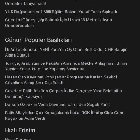
Görenler Tanıyamadı!
YKS Değişecek mi? Milli Eğitim Bakanı Yusuf Tekin Açıkladı
Geceleri Güneş Işığı Satmak İçin Uzaya 18 Metrelik Ayna
Gönderecekler
Günün Popüler Başlıkları
İlk Anket Sonucu: YENİ Parti'nin Oy Oranı Belli Oldu, CHP Barajın
Altına Düştü!
Türkiye, Arabistan ve Pakistan Arasında Mekke Anlaşması: Birine
Yapılan Saldırı Hepsine Yapılmış Sayılacak
Hasan Can Kaya’nın Konuşanlar Programına Katılan Seyirci
Gözaltına Alınıp Sınır Dışı Edildi
Gazeteci Fatih Atik'ten Çarpıcı İddia: Çerçeve Yasa Selahattin
Demirtaş'ı Kapsıyor
Dursun Özbek'in Veda Davetine Icardi'den Soğuk Yanıt
Fatih Altaylı’dan Çok Konuşulacak İddia: ROK İtirafçı Oldu Cem
Küçük’ün Adını Verdi
Hızlı Erişim
Hava Durumu