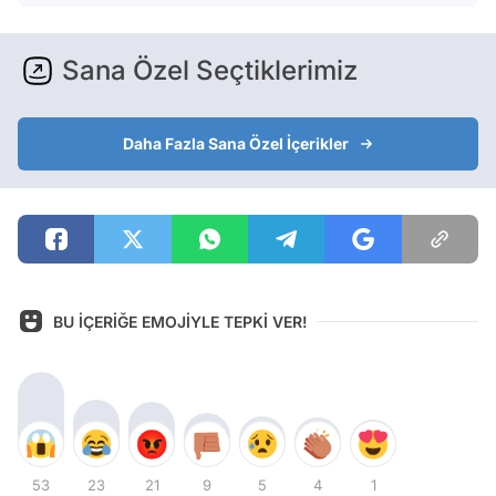
Sana Özel Seçtiklerimiz
Daha Fazla Sana Özel İçerikler
BU İÇERİĞE EMOJİYLE TEPKİ VER!
53
23
21
9
5
4
1