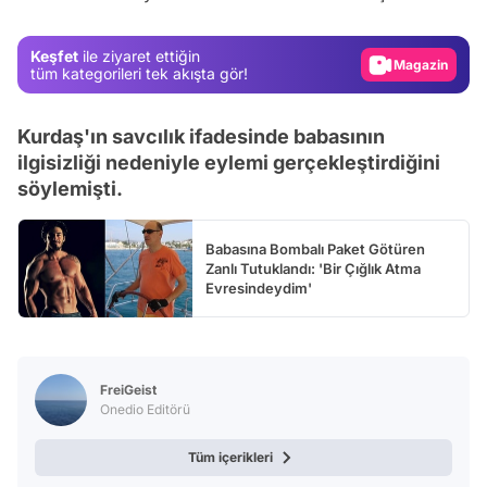
Gündem
Magazin
Keşfet
ile ziyaret ettiğin
tüm kategorileri tek akışta gör!
Video
Test
Kurdaş'ın savcılık ifadesinde babasının
ilgisizliği nedeniyle eylemi gerçekleştirdiğini
söylemişti.
Babasına Bombalı Paket Götüren
Zanlı Tutuklandı: 'Bir Çığlık Atma
Evresindeydim'
FreiGeist
Onedio Editörü
Tüm içerikleri