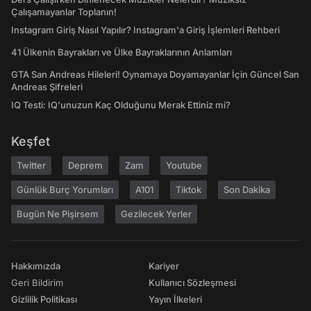
Çalışamayanlar Toplanın!
Instagram Giriş Nasıl Yapılır? Instagram'a Giriş İşlemleri Rehberi
41 Ülkenin Bayrakları ve Ülke Bayraklarının Anlamları
GTA San Andreas Hileleri! Oynamaya Doyamayanlar İçin Güncel San
Andreas Şifreleri
IQ Testi: IQ'unuzun Kaç Olduğunu Merak Ettiniz mi?
Keşfet
Twitter
Deprem
Zam
Youtube
Günlük Burç Yorumları
A101
Tiktok
Son Dakika
Bugün Ne Pişirsem
Gezilecek Yerler
Hakkımızda
Kariyer
Geri Bildirim
Kullanıcı Sözleşmesi
Gizlilik Politikası
Yayın İlkeleri