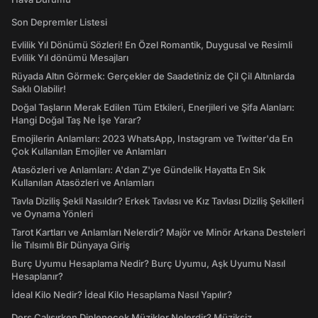
Son Depremler Listesi
Evlilik Yıl Dönümü Sözleri! En Özel Romantik, Duygusal ve Resimli
Evlilik Yıl dönümü Mesajları
Rüyada Altın Görmek: Gerçekler de Saadetiniz de Çil Çil Altınlarda
Saklı Olabilir!
Doğal Taşların Merak Edilen Tüm Etkileri, Enerjileri ve Şifa Alanları:
Hangi Doğal Taş Ne İşe Yarar?
Emojilerin Anlamları: 2023 WhatsApp, Instagram ve Twitter'da En
Çok Kullanılan Emojiler ve Anlamları
Atasözleri ve Anlamları: A'dan Z'ye Gündelik Hayatta En Sık
Kullanılan Atasözleri ve Anlamları
Tavla Diziliş Şekli Nasıldır? Erkek Tavlası ve Kız Tavlası Diziliş Şekilleri
ve Oynama Yönleri
Tarot Kartları ve Anlamları Nelerdir? Majör ve Minör Arkana Desteleri
İle Tılsımlı Bir Dünyaya Giriş
Burç Uyumu Hesaplama Nedir? Burç Uyumu, Aşk Uyumu Nasıl
Hesaplanır?
İdeal Kilo Nedir? İdeal Kilo Hesaplama Nasıl Yapılır?
Ders Çalışırken Dinlenecek Müzikler Nelerdir? Müziksiz