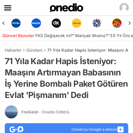
Güncel Konular
YKS Değişecek mi?
"Manyak Mısınız?"
30 Yıl Önc
Haberler
Gündem
71 Yıla Kadar Hapis İsteniyor: Maaşını Ar
71 Yıla Kadar Hapis İsteniyor:
Maaşını Artırmayan Babasının
İş Yerine Bombalı Paket Götüren
Evlat 'Pişmanım' Dedi
FreiGeist
- Onedio Editörü
Onedio’yu Google'a ekleyin