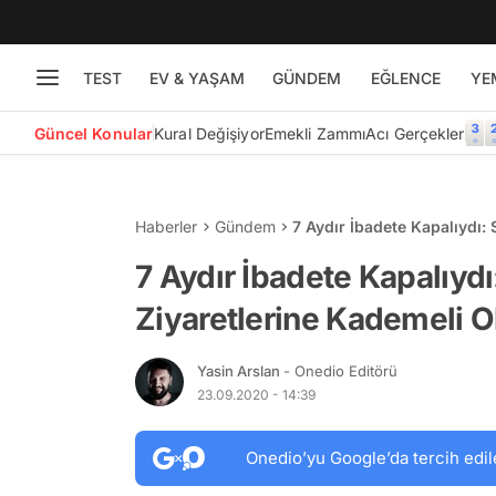
TEST
EV & YAŞAM
GÜNDEM
EĞLENCE
YE
Güncel Konular
Kural Değişiyor
Emekli Zammı
Acı Gerçekler
Haberler
Gündem
7 Aydır İbadete Kapalıydı:
Başlayacak
7 Aydır İbadete Kapalıyd
Ziyaretlerine Kademeli O
Yasin Arslan
- Onedio Editörü
23.09.2020 - 14:39
Onedio’yu Google’da tercih edil