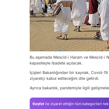
Bu aşamada Mescid-i Haram ve Mescid-i 
kapasiteyle ibadete açılacak.
İçişleri Bakanlığından bir kaynak, Covid-1
ziyaretçi kabul edileceğini dile getirdi.
Ayrıca bakanlık, pandemiyle ilgili gelişmeleri
Keşfet
ile ziyaret ettiğin
tüm kategorileri tek