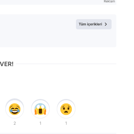
Reklam
Tüm içerikleri
 VER!
2
1
1