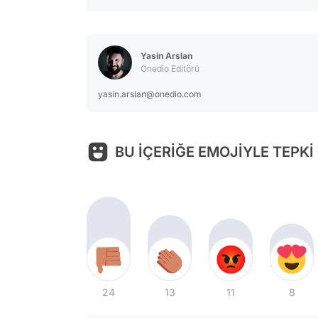
Yasin Arslan
Onedio Editörü
yasin.arslan@onedio.com
BU İÇERİĞE EMOJİYLE TEPKİ
24
13
11
8