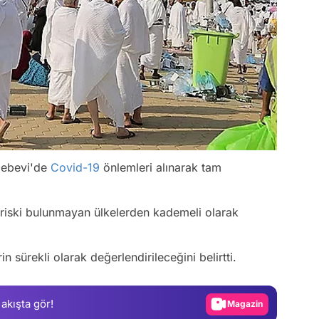
Nebevi'de
Covid-19
önlemleri alınarak tam
9 riski bulunmayan ülkelerden kademeli olarak
Video
n sürekli olarak değerlendirileceğini belirtti.
Test
Gündem
 akışta gör!
Magazin