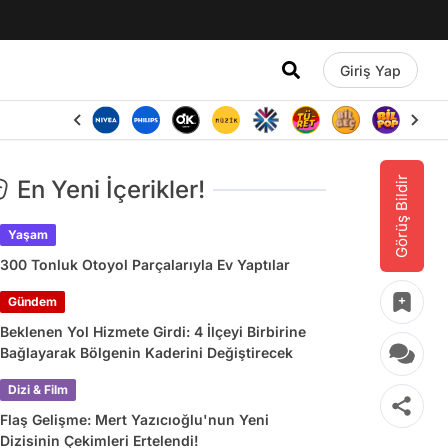
Giriş Yap
Görüş Bildir
En Yeni İçerikler!
Yaşam
300 Tonluk Otoyol Parçalarıyla Ev Yaptılar
Gündem
Beklenen Yol Hizmete Girdi: 4 İlçeyi Birbirine
Bağlayarak Bölgenin Kaderini Değiştirecek
Dizi & Film
Flaş Gelişme: Mert Yazıcıoğlu'nun Yeni
Dizisinin Çekimleri Ertelendi!