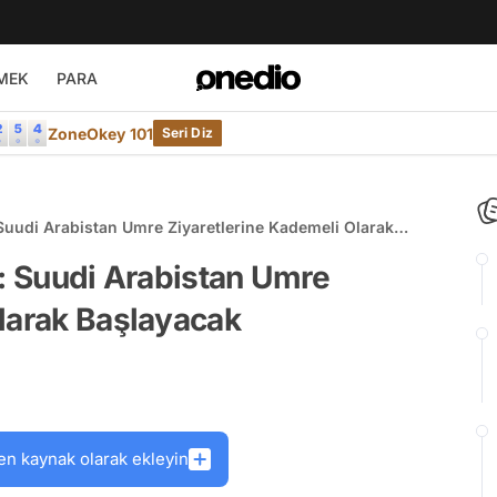
MEK
PARA
ZoneOkey 101
Seri Diz
 Suudi Arabistan Umre Ziyaretlerine Kademeli Olarak
ı: Suudi Arabistan Umre
larak Başlayacak
en kaynak olarak ekleyin