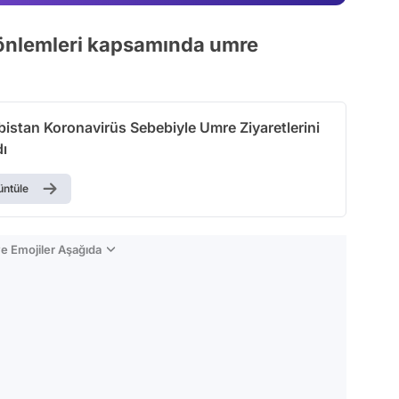
Video
 önlemleri kapsamında umre
Test
bistan Koronavirüs Sebebiyle Umre Ziyaretlerini
dı
üntüle
e Emojiler Aşağıda