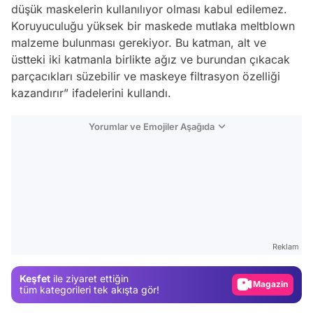
düşük maskelerin kullanılıyor olması kabul edilemez.
Koruyuculuğu yüksek bir maskede mutlaka meltblown
malzeme bulunması gerekiyor. Bu katman, alt ve
üstteki iki katmanla birlikte ağız ve burundan çıkacak
parçacıkları süzebilir ve maskeye filtrasyon özelliği
kazandırır” ifadelerini kullandı.
Yorumlar ve Emojiler Aşağıda
Video
Test
Reklam
Gündem
Magazin
Keşfet
ile ziyaret ettiğin
tüm kategorileri tek akışta gör!
Video