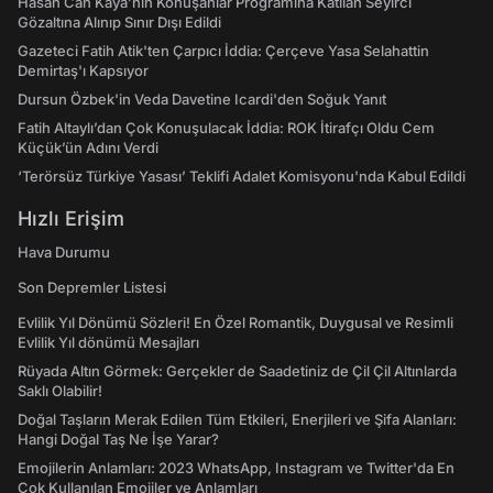
Hasan Can Kaya’nın Konuşanlar Programına Katılan Seyirci
Gözaltına Alınıp Sınır Dışı Edildi
Gazeteci Fatih Atik'ten Çarpıcı İddia: Çerçeve Yasa Selahattin
Demirtaş'ı Kapsıyor
Dursun Özbek'in Veda Davetine Icardi'den Soğuk Yanıt
Fatih Altaylı’dan Çok Konuşulacak İddia: ROK İtirafçı Oldu Cem
Küçük’ün Adını Verdi
‘Terörsüz Türkiye Yasası’ Teklifi Adalet Komisyonu'nda Kabul Edildi
Hızlı Erişim
Hava Durumu
Son Depremler Listesi
Evlilik Yıl Dönümü Sözleri! En Özel Romantik, Duygusal ve Resimli
Evlilik Yıl dönümü Mesajları
Rüyada Altın Görmek: Gerçekler de Saadetiniz de Çil Çil Altınlarda
Saklı Olabilir!
Doğal Taşların Merak Edilen Tüm Etkileri, Enerjileri ve Şifa Alanları:
Hangi Doğal Taş Ne İşe Yarar?
Emojilerin Anlamları: 2023 WhatsApp, Instagram ve Twitter'da En
Çok Kullanılan Emojiler ve Anlamları