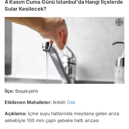
4 Kasım Cuma Günü İstanbul'da Hangi İlçelerde
Sular Kesilecek?
İlçe:
Başakşehi̇r
Etkilenen Mahalleler:
İki̇telli̇
Osb
Açıklama:
İçme suyu hatlarında meydana gelen arıza
sebebiyle 100 mm çaplı şebeke hattı arızası