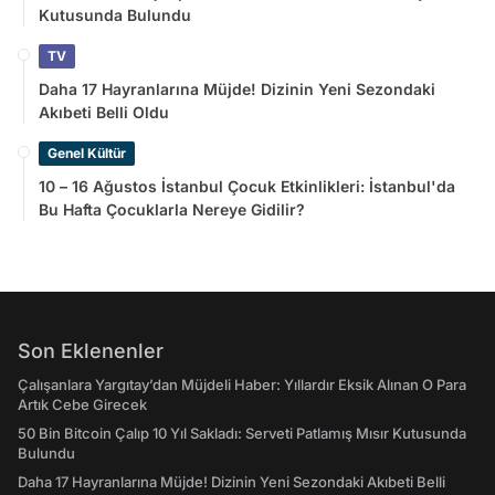
Kutusunda Bulundu
TV
Daha 17 Hayranlarına Müjde! Dizinin Yeni Sezondaki
Akıbeti Belli Oldu
Genel Kültür
10 – 16 Ağustos İstanbul Çocuk Etkinlikleri: İstanbul'da
Bu Hafta Çocuklarla Nereye Gidilir?
Son Eklenenler
Çalışanlara Yargıtay’dan Müjdeli Haber: Yıllardır Eksik Alınan O Para
Artık Cebe Girecek
50 Bin Bitcoin Çalıp 10 Yıl Sakladı: Serveti Patlamış Mısır Kutusunda
Bulundu
Daha 17 Hayranlarına Müjde! Dizinin Yeni Sezondaki Akıbeti Belli