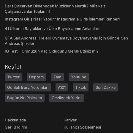
Ders Çalışırken Dinlenecek Müzikler Nelerdir? Müziksiz
Çalışamayanlar Toplanın!
Instagram Giriş Nasıl Yapılır? Instagram'a Giriş İşlemleri Rehberi
41 Ülkenin Bayrakları ve Ülke Bayraklarının Anlamları
GTA San Andreas Hileleri! Oynamaya Doyamayanlar İçin Güncel San
Andreas Şifreleri
IQ Testi: IQ'unuzun Kaç Olduğunu Merak Ettiniz mi?
Keşfet
Twitter
Deprem
Zam
Youtube
Günlük Burç Yorumları
A101
Tiktok
Son Dakika
Bugün Ne Pişirsem
Gezilecek Yerler
Hakkımızda
Kariyer
Geri Bildirim
Kullanıcı Sözleşmesi