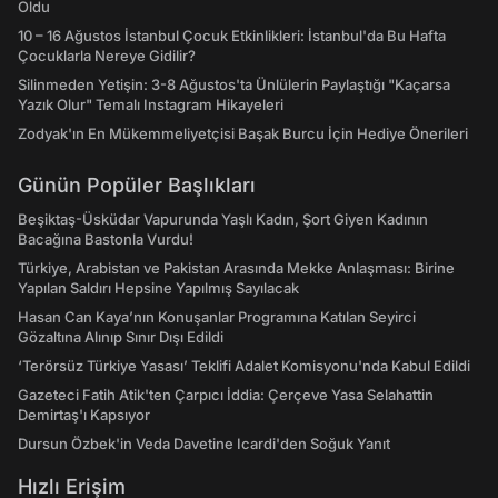
Oldu
10 – 16 Ağustos İstanbul Çocuk Etkinlikleri: İstanbul'da Bu Hafta
Çocuklarla Nereye Gidilir?
Silinmeden Yetişin: 3-8 Ağustos'ta Ünlülerin Paylaştığı "Kaçarsa
Yazık Olur" Temalı Instagram Hikayeleri
Zodyak'ın En Mükemmeliyetçisi Başak Burcu İçin Hediye Önerileri
Günün Popüler Başlıkları
Beşiktaş-Üsküdar Vapurunda Yaşlı Kadın, Şort Giyen Kadının
Bacağına Bastonla Vurdu!
Türkiye, Arabistan ve Pakistan Arasında Mekke Anlaşması: Birine
Yapılan Saldırı Hepsine Yapılmış Sayılacak
Hasan Can Kaya’nın Konuşanlar Programına Katılan Seyirci
Gözaltına Alınıp Sınır Dışı Edildi
‘Terörsüz Türkiye Yasası’ Teklifi Adalet Komisyonu'nda Kabul Edildi
Gazeteci Fatih Atik'ten Çarpıcı İddia: Çerçeve Yasa Selahattin
Demirtaş'ı Kapsıyor
Dursun Özbek'in Veda Davetine Icardi'den Soğuk Yanıt
Hızlı Erişim