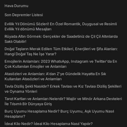
Hava Durumu
Son Depremler Listesi
Evlilik Yıl Dönümü Sözleri! En Özel Romantik, Duygusal ve Resimli
Evlilik Yıl dönümü Mesajları
Rüyada Altın Görmek: Gerçekler de Saadetiniz de Çil Çil Altınlarda
Saklı Olabilir!
Doğal Taşların Merak Edilen Tüm Etkileri, Enerjileri ve Şifa Alanları:
Hangi Doğal Taş Ne İşe Yarar?
Emojilerin Anlamları: 2023 WhatsApp, Instagram ve Twitter'da En
Çok Kullanılan Emojiler ve Anlamları
Atasözleri ve Anlamları: A'dan Z'ye Gündelik Hayatta En Sık
Kullanılan Atasözleri ve Anlamları
Tavla Diziliş Şekli Nasıldır? Erkek Tavlası ve Kız Tavlası Diziliş Şekilleri
ve Oynama Yönleri
Tarot Kartları ve Anlamları Nelerdir? Majör ve Minör Arkana Desteleri
İle Tılsımlı Bir Dünyaya Giriş
Burç Uyumu Hesaplama Nedir? Burç Uyumu, Aşk Uyumu Nasıl
Hesaplanır?
İdeal Kilo Nedir? İdeal Kilo Hesaplama Nasıl Yapılır?