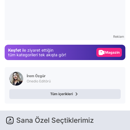
Video
Test
Reklam
Gündem
Keşfet
ile ziyaret ettiğin
Magazin
tüm kategorileri tek akışta gör!
Video
Test
İrem Özgür
Onedio Editörü
Tüm içerikleri
Sana Özel Seçtiklerimiz