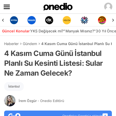
Güncel Konular
YKS Değişecek mi?
"Manyak Mısınız?"
30 Yıl Önc
Haberler
Gündem
4 Kasım Cuma Günü İstanbul Planlı Su Kes
4 Kasım Cuma Günü İstanbul
Planlı Su Kesinti Listesi: Sular
Ne Zaman Gelecek?
İstanbul
İrem Özgür
- Onedio Editörü
Onedio’yu Google'a ekleyin