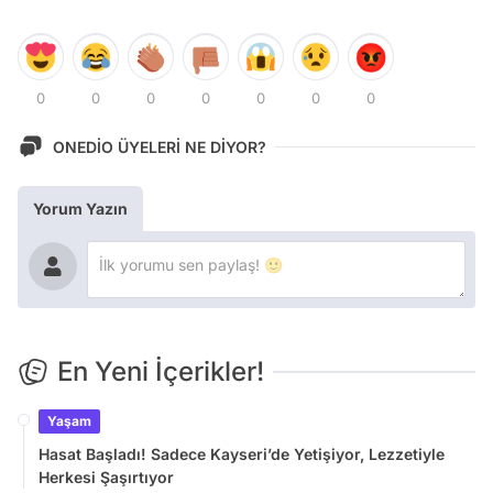
0
0
0
0
0
0
0
ONEDİO ÜYELERİ NE DİYOR?
Yorum Yazın
En Yeni İçerikler!
Yaşam
Hasat Başladı! Sadece Kayseri’de Yetişiyor, Lezzetiyle
Herkesi Şaşırtıyor