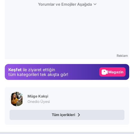
Yorumlar ve Emojiler Aşağıda
Video
Test
Reklam
Gündem
Keşfet
ile ziyaret ettiğin
Magazin
tüm kategorileri tek akışta gör!
Video
Test
Müge Kakşi
Onedio Üyesi
Tüm içerikleri