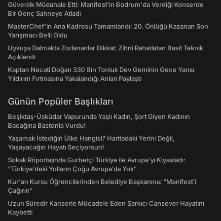
Güvenlik Müdahale Etti: Manifest'in Bodrum'da Verdiği Konserde
Bir Genç Sahneye Atladı
MasterChef’in Ana Kadrosu Tamamlandı: 20. Önlüğü Kazanan Son
Yarışmacı Belli Oldu
Uykuya Dalmakta Zorlananlar Dikkat: Zihni Rahatlatan Basit Teknik
Açıklandı
Kaptan Necati Doğan 330 Bin Tonluk Dev Geminin Gece Yarısı
Yıldırım Fırtınasına Yakalandığı Anları Paylaştı
Günün Popüler Başlıkları
Beşiktaş-Üsküdar Vapurunda Yaşlı Kadın, Şort Giyen Kadının
Bacağına Bastonla Vurdu!
Yaşamak İstediğin Ülke Hangisi? Haritadaki Yerini Değil,
Yaşayacağın Hayatı Seçiyorsun!
Sokak Röportajında Gurbetçi Türkiye ile Avrupa'yı Kıyasladı:
"Türkiye’deki Yolların Çoğu Avrupa’da Yok"
Kur'an Kursu Öğrencilerinden Belediye Başkanına: "Manifest’i
Çağırın"
Uzun Süredir Kanserle Mücadele Eden Şarkıcı Cansever Hayatını
Kaybetti