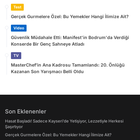
Test
Gerçek Gurmelere Özel: Bu Yemekler Hangi İlimize Ait?
Video
Güvenlik Müdahale Etti: Manifest'in Bodrum'da Verdiği
Konserde Bir Genç Sahneye Atladı
TV
MasterChef’in Ana Kadrosu Tamamlandı: 20. Önlüğü
Kazanan Son Yarışmacı Belli Oldu
Son Eklenenler
Hasat Başladı! Sadece Kayseri’de Yetişiyor, Lezzetiyle Herkesi
Şaşırtıyor
Gerçek Gurmelere Özel: Bu Yemekler Hangi İlimize Ait?