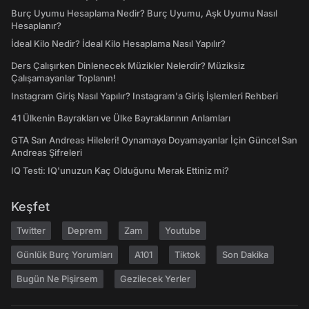
Burç Uyumu Hesaplama Nedir? Burç Uyumu, Aşk Uyumu Nasıl
Hesaplanır?
İdeal Kilo Nedir? İdeal Kilo Hesaplama Nasıl Yapılır?
Ders Çalışırken Dinlenecek Müzikler Nelerdir? Müziksiz
Çalışamayanlar Toplanın!
Instagram Giriş Nasıl Yapılır? Instagram'a Giriş İşlemleri Rehberi
41 Ülkenin Bayrakları ve Ülke Bayraklarının Anlamları
GTA San Andreas Hileleri! Oynamaya Doyamayanlar İçin Güncel San
Andreas Şifreleri
IQ Testi: IQ'unuzun Kaç Olduğunu Merak Ettiniz mi?
Keşfet
Twitter
Deprem
Zam
Youtube
Günlük Burç Yorumları
A101
Tiktok
Son Dakika
Bugün Ne Pişirsem
Gezilecek Yerler