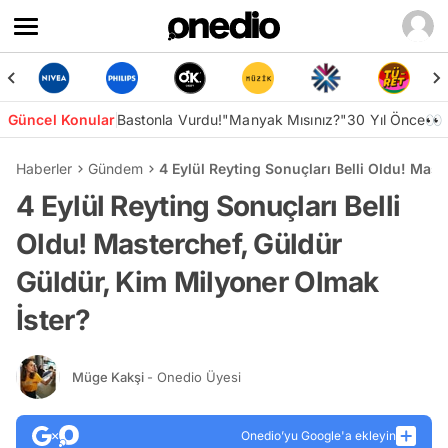
Güncel Konular
Bastonla Vurdu!
"Manyak Mısınız?"
30 Yıl Önce👀
Haberler
Gündem
4 Eylül Reyting Sonuçları Belli Oldu! Mas
4 Eylül Reyting Sonuçları Belli
Oldu! Masterchef, Güldür
Güldür, Kim Milyoner Olmak
İster?
Müge Kakşi
- Onedio Üyesi
Onedio’yu Google'a ekleyin