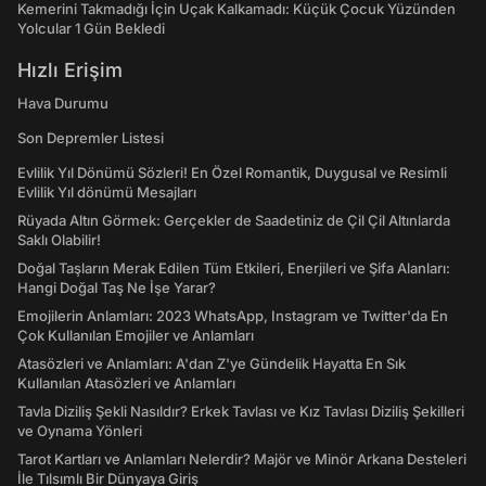
Kemerini Takmadığı İçin Uçak Kalkamadı: Küçük Çocuk Yüzünden
Yolcular 1 Gün Bekledi
Hızlı Erişim
Hava Durumu
Son Depremler Listesi
Evlilik Yıl Dönümü Sözleri! En Özel Romantik, Duygusal ve Resimli
Evlilik Yıl dönümü Mesajları
Rüyada Altın Görmek: Gerçekler de Saadetiniz de Çil Çil Altınlarda
Saklı Olabilir!
Doğal Taşların Merak Edilen Tüm Etkileri, Enerjileri ve Şifa Alanları:
Hangi Doğal Taş Ne İşe Yarar?
Emojilerin Anlamları: 2023 WhatsApp, Instagram ve Twitter'da En
Çok Kullanılan Emojiler ve Anlamları
Atasözleri ve Anlamları: A'dan Z'ye Gündelik Hayatta En Sık
Kullanılan Atasözleri ve Anlamları
Tavla Diziliş Şekli Nasıldır? Erkek Tavlası ve Kız Tavlası Diziliş Şekilleri
ve Oynama Yönleri
Tarot Kartları ve Anlamları Nelerdir? Majör ve Minör Arkana Desteleri
İle Tılsımlı Bir Dünyaya Giriş