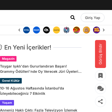
Giriş Yap
Görüş Bildir
En Yeni İçerikler!
Magazin
Toygar Işıklı'dan Gururlandıran Başarı!
Grammy Ödülleri'nde Oy Verecek Jüri Üyeleri
Arasına Seçildi
Genel Kültür
10-16 Ağustos Haftasında İstanbul’da
İzleyebileceğiniz 7 Etkinlik
Yaşam
Anneniz Haklı Çıktı: Fazla Televizyon İzlemek