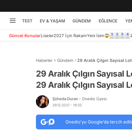
TEST
EV & YAŞAM
GÜNDEM
EĞLENCE
YE
Güncel Konular
Liseler
2027 İçin Rakam
Yeni İsim😱
Haberler
Gündem
29 Aralık Çılgın Sayısal Lot
Sorgulama Sayfası...
29 Aralık Çılgın Sayısal L
29 Aralık Çılgın Sayısal 
Şüheda Duran
- Onedio Üyesi
29.12.2021 - 19:33
Onedio’yu Google’da tercih edil