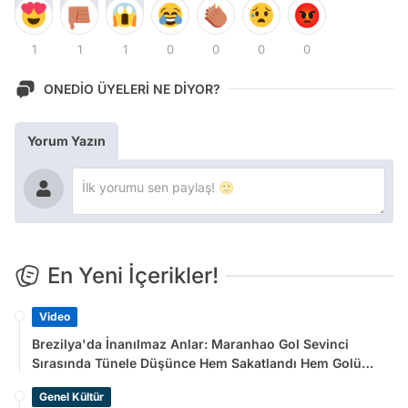
1
1
1
0
0
0
0
ONEDİO ÜYELERİ NE DİYOR?
Yorum Yazın
En Yeni İçerikler!
Video
Brezilya'da İnanılmaz Anlar: Maranhao Gol Sevinci
Sırasında Tünele Düşünce Hem Sakatlandı Hem Golü
Sayılmadı
Genel Kültür