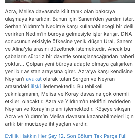
Azra, Melisa davasında kilit tanık olan bakıcıya
ulaşmaya kararlıdır. Bunun için Sanem’den yardım ister.
Serhan Yıldırım’a Nedim’e karşı kullanabileceği bir delil
verirken Nedim’in büroya gelmesiyle işler karışır. DNA
sonucunun etkisiyle öfkesine yenik düşen Ural, Sanem
ve Alina’yla arasını düzeltmek istemektedir. Ancak bu
çabaların sürpriz bir davetle sonuçlanacağından haberi
yoktur... Çolpan yeni büroya adapte olmaya çalışırken
yeni bir asistan arayışına girer. Azra’ya karşı kendisine
Neyran’ı
avukat
olarak tutan Sergen ve Neyran
arasındaki
ilişki
ilerlemektedir. Bu tehlikeli
yakınlaşmanın, Melisa ve Koray davasına çok önemli
etkileri olacaktır. Azra ve Yıldırım’ın teklifini reddeden
Neyran ve Koray’ın planı işlemektedir. Köşeye sıkışan
Azra ve Yıldırım’ın Melisa davasını kazanabilmeleri için
artık bir mucizeye ihtiyaçları vardır.
Evlilik Hakkın Her Şey 12. Son Bölüm Tek Parça Full