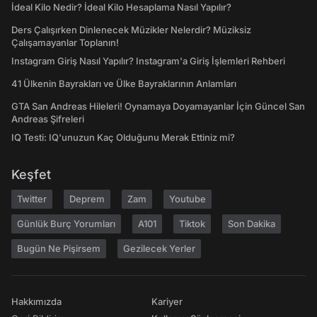
İdeal Kilo Nedir? İdeal Kilo Hesaplama Nasıl Yapılır?
Ders Çalışırken Dinlenecek Müzikler Nelerdir? Müziksiz
Çalışamayanlar Toplanın!
Instagram Giriş Nasıl Yapılır? Instagram'a Giriş İşlemleri Rehberi
41 Ülkenin Bayrakları ve Ülke Bayraklarının Anlamları
GTA San Andreas Hileleri! Oynamaya Doyamayanlar İçin Güncel San
Andreas Şifreleri
IQ Testi: IQ'unuzun Kaç Olduğunu Merak Ettiniz mi?
Keşfet
Twitter
Deprem
Zam
Youtube
Günlük Burç Yorumları
A101
Tiktok
Son Dakika
Bugün Ne Pişirsem
Gezilecek Yerler
Hakkımızda
Kariyer