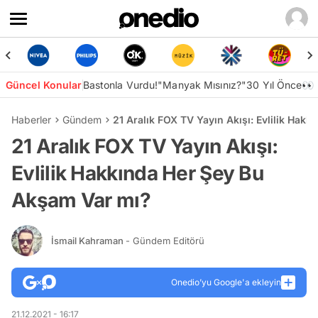
Güncel Konular
Bastonla Vurdu!
"Manyak Mısınız?"
30 Yıl Önce👀
Haberler
Gündem
21 Aralık FOX TV Yayın Akışı: Evlilik Hak
21 Aralık FOX TV Yayın Akışı:
Evlilik Hakkında Her Şey Bu
Akşam Var mı?
İsmail Kahraman
- Gündem Editörü
Onedio’yu Google'a ekleyin
21.12.2021 - 16:17