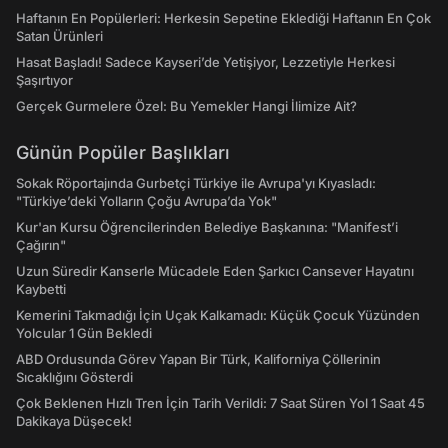
Haftanın En Popülerleri: Herkesin Sepetine Eklediği Haftanın En Çok
Satan Ürünleri
Hasat Başladı! Sadece Kayseri’de Yetişiyor, Lezzetiyle Herkesi
Şaşırtıyor
Gerçek Gurmelere Özel: Bu Yemekler Hangi İlimize Ait?
Günün Popüler Başlıkları
Sokak Röportajında Gurbetçi Türkiye ile Avrupa'yı Kıyasladı:
"Türkiye’deki Yolların Çoğu Avrupa’da Yok"
Kur'an Kursu Öğrencilerinden Belediye Başkanına: "Manifest’i
Çağırın"
Uzun Süredir Kanserle Mücadele Eden Şarkıcı Cansever Hayatını
Kaybetti
Kemerini Takmadığı İçin Uçak Kalkamadı: Küçük Çocuk Yüzünden
Yolcular 1 Gün Bekledi
ABD Ordusunda Görev Yapan Bir Türk, Kaliforniya Çöllerinin
Sıcaklığını Gösterdi
Çok Beklenen Hızlı Tren İçin Tarih Verildi: 7 Saat Süren Yol 1 Saat 45
Dakikaya Düşecek!