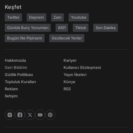
Keşfet
Twitter
Deprem
Zam
Youtube
Günlük Burç Yorumları
A101
Tiktok
Son Dakika
Bugün Ne Pişirsem
Gezilecek Yerler
Hakkımızda
Kariyer
Geri Bildirim
Kullanıcı Sözleşmesi
Gizlilik Politikası
Yayın İlkeleri
Topluluk Kuralları
Künye
Reklam
RSS
İletişim