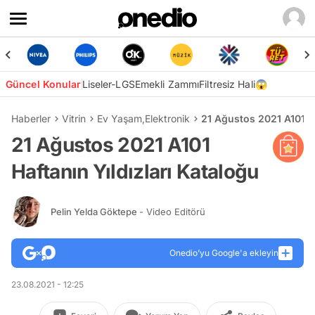
Güncel Konular
Liseler-LGS
Emekli Zammı
Filtresiz Hali😱
Haberler
Vitrin
Ev Yaşam
,
Elektronik
21 Ağustos 2021 A101 Ha
21 Ağustos 2021 A101
Haftanın Yıldızları Kataloğu
Pelin Yelda Göktepe
- Video Editörü
Onedio’yu Google'a ekleyin
23.08.2021 - 12:25