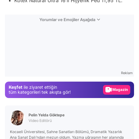
Kotex Natural Ultra 16’lı Hijyenik Ped 11,95 TL.
Yorumlar ve Emojiler Aşağıda
Video
Test
Reklam
Gündem
Keşfet
ile ziyaret ettiğin
Magazin
tüm kategorileri tek akışta gör!
Video
Test
Pelin Yelda Göktepe
Video Editörü
Kocaeli Üniversitesi, Sahne Sanatları Bölümü, Dramatik Yazarlık
Ana Sanat Dalı’ndan mezun oldum. Yazma uğraşının her alanında