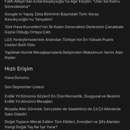
Fatih Altaylı'dan Erdal Beşikçioğlu'na Ağır Eleştiri: "Ulan Siz Kamu
Görevlisisiniz"
Google'ın Yapay Zeka Biriminin Başındaki Türk: Koray
Kavukçuoğlu'nu Tanıyalım!
Türk Hava Kuvvetleri'nin İlk Kadın Generalinin Dedesinin Çanakkale
Gazisi Olduğu Ortaya Çıktı
LGS Yerleştirmelerinin Ardından Türkiye'nin En Yüksek Puanlı
Liseleri Belli Oldu
Yaptıkları Komik Mesajlaşmalarla İletişimden Maksimum Verim Alan
Kişiler
Hızlı Erişim
Hava Durumu
Son Depremler Listesi
Evlilik Yıl Dönümü Sözleri! En Özel Romantik, Duygusal ve Resimli
Evlilik Yıl dönümü Mesajları
Rüyada Altın Görmek: Gerçekler de Saadetiniz de Çil Çil Altınlarda
Saklı Olabilir!
Doğal Taşların Merak Edilen Tüm Etkileri, Enerjileri ve Şifa Alanları:
Hangi Doğal Taş Ne İşe Yarar?