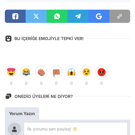
BU İÇERİĞE EMOJİYLE TEPKİ VER!
0
0
0
0
0
0
0
ONEDİO ÜYELERİ NE DİYOR?
Yorum Yazın