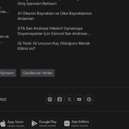
Giriş İşlemleri Rehberi
,
nılan
41 Ülkenin Bayrakları ve Ülke Bayraklarının
Anlamları
GTA San Andreas Hileleri! Oynamaya
Doyamayanlar İçin Güncel San Andreas
ası ve
Şifreleri
IQ Testi: IQ'unuzun Kaç Olduğunu Merak
Ettiniz mi?
işirsem
Gezilecek Yerler
RSS