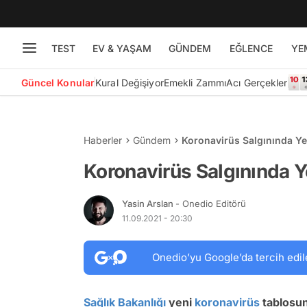
TEST
EV & YAŞAM
GÜNDEM
EĞLENCE
YE
Güncel Konular
Kural Değişiyor
Emekli Zammı
Acı Gerçekler
Haberler
Gündem
Koronavirüs Salgınında Ye
Koronavirüs Salgınında Y
Yasin Arslan
- Onedio Editörü
11.09.2021 - 20:30
Onedio’yu Google’da tercih edil
Sağlık Bakanlığı
yeni
koronavirüs
tablosun