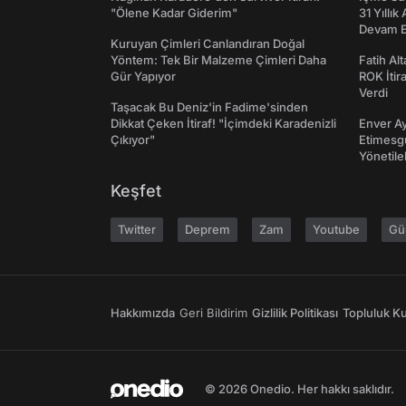
"Ölene Kadar Giderim"
31 Yıllık
Devam E
Kuruyan Çimleri Canlandıran Doğal
Yöntem: Tek Bir Malzeme Çimleri Daha
Fatih Al
Gür Yapıyor
ROK İtir
Verdi
Taşacak Bu Deniz'in Fadime'sinden
Dikkat Çeken İtiraf! "İçimdeki Karadenizli
Enver Ay
Çıkıyor"
Etimesgu
Yönetileb
Keşfet
Twitter
Deprem
Zam
Youtube
Gü
Hakkımızda
Geri Bildirim
Gizlilik Politikası
Topluluk Kur
© 2026 Onedio. Her hakkı saklıdır.