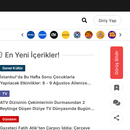
Giriş Yap
Görüş Bildir
En Yeni İçerikler!
Genel Kültür
İstanbul'da Bu Hafta Sonu Çocuklarla
Yapılacak Etkinlikler: 8 - 9 Ağustos Ailenize
Çok İyi Gelecek!
TV
ATV Dizisinin Çekimlerinin Durmasından 2
Reytinge Düşen Diziye TV Dünyasında Bugün
Yaşananlar
Gündem
Gazeteci Fatih Atik'ten Çarpıcı İddia: Çerçeve