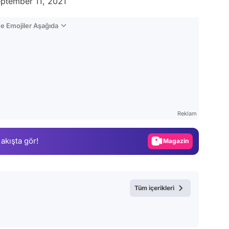
ptember 11, 2021
e Emojiler Aşağıda
Video
Test
Reklam
Gündem
 akışta gör!
Magazin
Video
Test
Tüm içerikleri