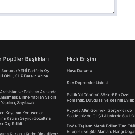
 Popüler Başlıkları
Hızlı Erişim
t Sonucu: YENİ Parti'nin Oy
Hava Durumu
lli Oldu, CHP Barajın Altına
Son Depremler Listesi
 Arabistan ve Pakistan Arasında
Evlilik Yıl Dönümü Sözleri! En Özel
laşması: Birine Yapılan Saldırı
Romantik, Duygusal ve Resimli Evlilik 
Yapılmış Sayılacak
dönümü Mesajları
Rüyada Altın Görmek: Gerçekler de
an Kaya’nın Konuşanlar
Saadetiniz de Çil Çil Altınlarda Saklı Ol
na Katılan Seyirci Gözaltına
nır Dışı Edildi
Doğal Taşların Merak Edilen Tüm Etkil
Enerjileri ve Şifa Alanları: Hangi Doğa
una Kur'an-ı Kerim Dinletiliyor: