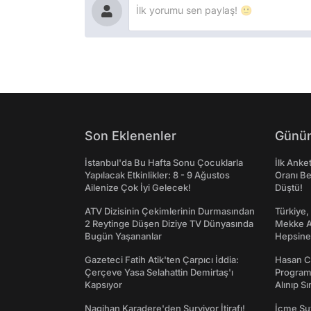
Son Eklenenler
Günün
İstanbul'da Bu Hafta Sonu Çocuklarla
İlk Anke
Yapılacak Etkinlikler: 8 - 9 Ağustos
Oranı Be
Ailenize Çok İyi Gelecek!
Düştü!
ATV Dizisinin Çekimlerinin Durmasından
Türkiye,
2 Reytinge Düşen Diziye TV Dünyasında
Mekke An
Bugün Yaşananlar
Hepsine 
Gazeteci Fatih Atik'ten Çarpıcı İddia:
Hasan C
Çerçeve Yasa Selahattin Demirtaş'ı
Programı
Kapsıyor
Alınıp Sı
Nagihan Karadere'den Survivor İtirafı!
İçme Suy