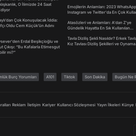
Ne İşe Yarar?
 Alışkanlık, O İlimizde 24 Saat
Emojilerin Anlamları: 2023 WhatsApp
diyor
Instagram ve Twitter'da En Çok Kulla
Emojiler ve Anlamları
taylı’dan Çok Konuşulacak İddia:
Atasözleri ve Anlamları: A'dan Z'ye
afçı Oldu Cem Küçük’ün Adını
Gündelik Hayatta En Sık Kullanılan
Atasözleri ve Anlamları
Tavla Diziliş Şekli Nasıldır? Erkek Tavl
sever'den Erdal Beşikçioğlu ve
Kız Tavlası Diziliş Şekilleri ve Oynama
t Çıkışı: “Bu Kafalarla Etimesgut
Yönleri
ilir mi?”
nlük Burç Yorumları
A101
Tiktok
Son Dakika
Bugün Ne P
alları
Reklam
İletişim
Kariyer
Kullanıcı Sözleşmesi
Yayın İlkeleri
Künye