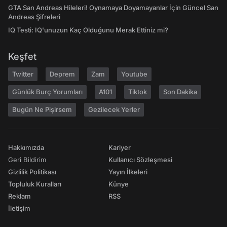
GTA San Andreas Hileleri! Oynamaya Doyamayanlar İçin Güncel San
Andreas Şifreleri
IQ Testi: IQ'unuzun Kaç Olduğunu Merak Ettiniz mi?
Keşfet
Twitter
Deprem
Zam
Youtube
Günlük Burç Yorumları
A101
Tiktok
Son Dakika
Bugün Ne Pişirsem
Gezilecek Yerler
Hakkımızda
Kariyer
Geri Bildirim
Kullanıcı Sözleşmesi
Gizlilik Politikası
Yayın İlkeleri
Topluluk Kuralları
Künye
Reklam
RSS
İletişim