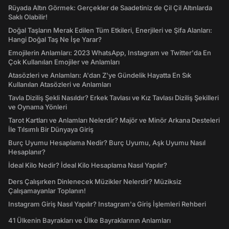
Rüyada Altın Görmek: Gerçekler de Saadetiniz de Çil Çil Altınlarda
Saklı Olabilir!
Doğal Taşların Merak Edilen Tüm Etkileri, Enerjileri ve Şifa Alanları:
Hangi Doğal Taş Ne İşe Yarar?
Emojilerin Anlamları: 2023 WhatsApp, Instagram ve Twitter'da En
Çok Kullanılan Emojiler ve Anlamları
Atasözleri ve Anlamları: A'dan Z'ye Gündelik Hayatta En Sık
Kullanılan Atasözleri ve Anlamları
Tavla Diziliş Şekli Nasıldır? Erkek Tavlası ve Kız Tavlası Diziliş Şekilleri
ve Oynama Yönleri
Tarot Kartları ve Anlamları Nelerdir? Majör ve Minör Arkana Desteleri
İle Tılsımlı Bir Dünyaya Giriş
Burç Uyumu Hesaplama Nedir? Burç Uyumu, Aşk Uyumu Nasıl
Hesaplanır?
İdeal Kilo Nedir? İdeal Kilo Hesaplama Nasıl Yapılır?
Ders Çalışırken Dinlenecek Müzikler Nelerdir? Müziksiz
Çalışamayanlar Toplanın!
Instagram Giriş Nasıl Yapılır? Instagram'a Giriş İşlemleri Rehberi
41 Ülkenin Bayrakları ve Ülke Bayraklarının Anlamları