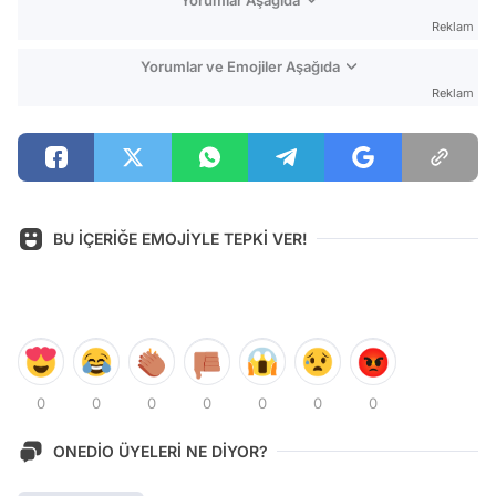
Reklam
Yorumlar ve Emojiler Aşağıda
Reklam
BU İÇERİĞE EMOJİYLE TEPKİ VER!
0
0
0
0
0
0
0
ONEDİO ÜYELERİ NE DİYOR?