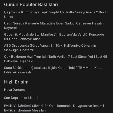
Günün Popüler Başlıkları
Çeşme'de Kumrucuya Tepki Yağdı! 1,5 Saatlik Süreyi Aşana 2 Bin TL
Ücret
Uzun Süredir Kanserle Mücadele Eden Şarkıcı Cansever Hayatını
Kaybetti
Güvenlik Müdahale Etti: Manifest'in Bodrum'da Verdiği Konserde
Bir Genç Sahneye Atladı
ABD Ordusunda Görev Yapan Bir Türk, Kaliforniya Çöllerinin
Sıcaklığını Gösterdi
Çok Beklenen Hızlı Tren İçin Tarih Verildi: 7 Saat Süren Yol 1 Saat 45
Dakikaya Düşecek!
Suça Sürüklenen Çocuklara İlişkin Kanun Teklifi TBMM'de Kabul
Edilerek Yasalaştı
Hızlı Erişim
Hava Durumu
Son Depremler Listesi
Evlilik Yıl Dönümü Sözleri! En Özel Romantik, Duygusal ve Resimli
Evlilik Yıl dönümü Mesajları