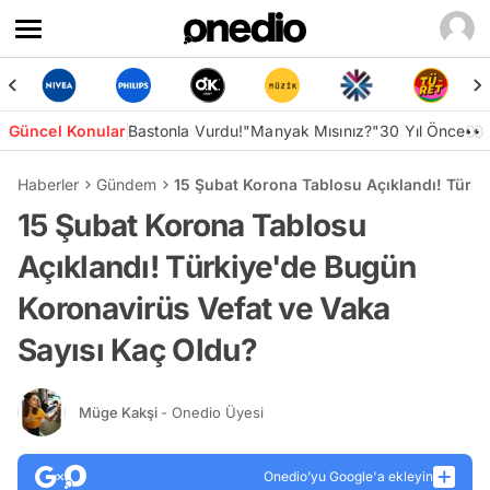
Güncel Konular
Bastonla Vurdu!
"Manyak Mısınız?"
30 Yıl Önce👀
Haberler
Gündem
15 Şubat Korona Tablosu Açıklandı! Türki
15 Şubat Korona Tablosu
Açıklandı! Türkiye'de Bugün
Koronavirüs Vefat ve Vaka
Sayısı Kaç Oldu?
Müge Kakşi
- Onedio Üyesi
Onedio’yu Google'a ekleyin