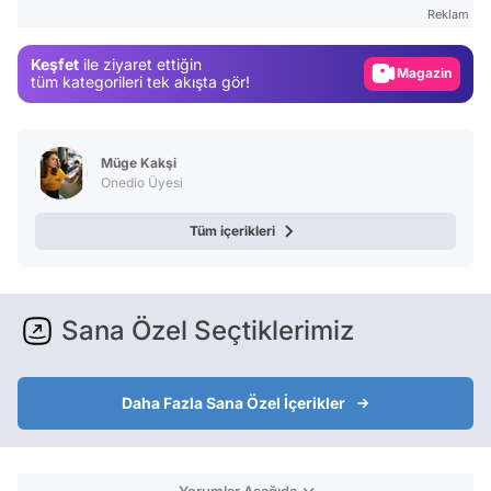
Test
Reklam
Gündem
Keşfet
ile ziyaret ettiğin
Magazin
tüm kategorileri tek akışta gör!
Video
Test
Müge Kakşi
Onedio Üyesi
Tüm içerikleri
Sana Özel Seçtiklerimiz
Daha Fazla Sana Özel İçerikler
Yorumlar Aşağıda