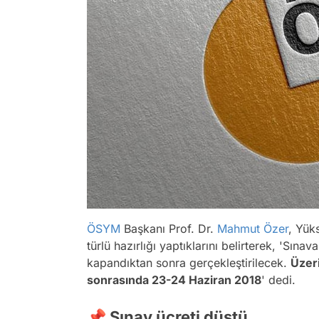
ÖSYM
Başkanı Prof. Dr.
Mahmut Özer
, Yük
türlü hazırlığı yaptıklarını belirterek, 'Sın
kapandıktan sonra gerçekleştirilecek.
Üzer
sonrasında 23-24 Haziran 2018
' dedi.
📌 Sınav ücreti düştü