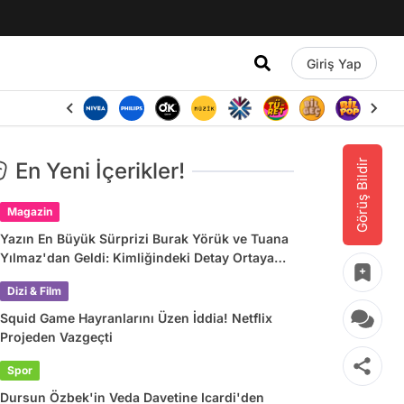
Giriş Yap
Görüş Bildir
En Yeni İçerikler!
Magazin
Yazın En Büyük Sürprizi Burak Yörük ve Tuana
Yılmaz'dan Geldi: Kimliğindeki Detay Ortaya
Çıkardı
Dizi & Film
Squid Game Hayranlarını Üzen İddia! Netflix
Projeden Vazgeçti
Spor
Dursun Özbek'in Veda Davetine Icardi'den