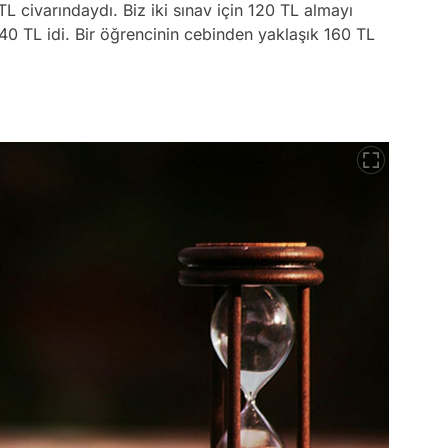
L civarındaydı. Biz iki sınav için 120 TL almayı
i 40 TL idi. Bir öğrencinin cebinden yaklaşık 160 TL