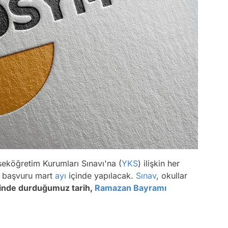
seköğretim Kurumları Sınavı'na (
YKS
) ilişkin her
ava başvuru mart
ayı
içinde yapılacak.
Sınav
, okullar
inde durduğumuz tarih,
Ramazan Bayramı