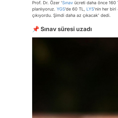
Prof. Dr. Özer '
Sınav
ücreti daha önce 160 T
planlıyoruz.
YGS
’de 60 TL,
LYS
’nin her bir
çıkıyordu. Şimdi daha az çıkacak' dedi.
📌 Sınav süresi uzadı