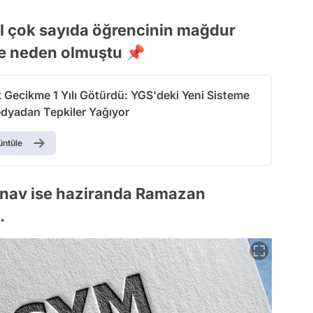
l çok sayıda öğrencinin mağdur
re neden olmuştu 📌
k Gecikme 1 Yılı Götürdü: YGS'deki Yeni Sisteme
dyadan Tepkiler Yağıyor
üntüle
sınav ise haziranda Ramazan
.