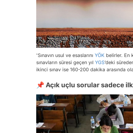
'Sınavın usul ve esaslarını
YÖK
belirler. En 
sınavların süresi geçen yıl
YGS
’deki süreden
ikinci sınav ise 160-200 dakika arasında ola
📌 Açık uçlu sorular sadece il