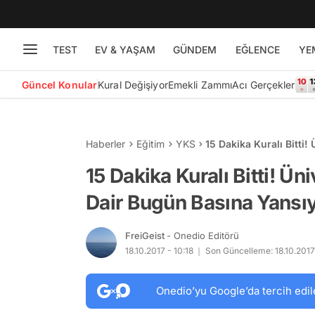
TEST
EV & YAŞAM
GÜNDEM
EĞLENCE
YE
Güncel Konular
Kural Değişiyor
Emekli Zammı
Acı Gerçekler
Haberler
Eğitim
YKS
15 Dakika Kuralı Bitti
Yansıyan 5 Bilgi
15 Dakika Kuralı Bitti! Ün
Dair Bugün Basına Yansıy
FreiGeist
- Onedio Editörü
18.10.2017 - 10:18
Son Güncelleme: 18.10.2017
Onedio’yu Google’da tercih edil