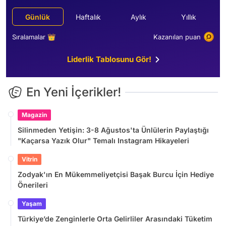
Günlük
Haftalık
Aylık
Yıllık
Sıralamalar 👑
Kazanılan puan
Liderlik Tablosunu Gör!
En Yeni İçerikler!
Magazin
Silinmeden Yetişin: 3-8 Ağustos'ta Ünlülerin Paylaştığı
"Kaçarsa Yazık Olur" Temalı Instagram Hikayeleri
Vitrin
Zodyak'ın En Mükemmeliyetçisi Başak Burcu İçin Hediye
Önerileri
Yaşam
Türkiye’de Zenginlerle Orta Gelirliler Arasındaki Tüketim