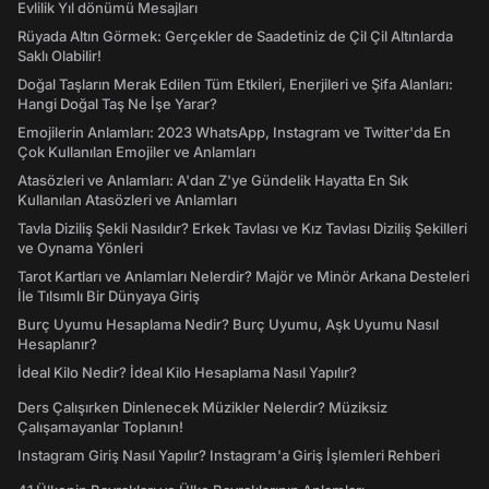
Evlilik Yıl dönümü Mesajları
Rüyada Altın Görmek: Gerçekler de Saadetiniz de Çil Çil Altınlarda
Saklı Olabilir!
Doğal Taşların Merak Edilen Tüm Etkileri, Enerjileri ve Şifa Alanları:
Hangi Doğal Taş Ne İşe Yarar?
Emojilerin Anlamları: 2023 WhatsApp, Instagram ve Twitter'da En
Çok Kullanılan Emojiler ve Anlamları
Atasözleri ve Anlamları: A'dan Z'ye Gündelik Hayatta En Sık
Kullanılan Atasözleri ve Anlamları
Tavla Diziliş Şekli Nasıldır? Erkek Tavlası ve Kız Tavlası Diziliş Şekilleri
ve Oynama Yönleri
Tarot Kartları ve Anlamları Nelerdir? Majör ve Minör Arkana Desteleri
İle Tılsımlı Bir Dünyaya Giriş
Burç Uyumu Hesaplama Nedir? Burç Uyumu, Aşk Uyumu Nasıl
Hesaplanır?
İdeal Kilo Nedir? İdeal Kilo Hesaplama Nasıl Yapılır?
Ders Çalışırken Dinlenecek Müzikler Nelerdir? Müziksiz
Çalışamayanlar Toplanın!
Instagram Giriş Nasıl Yapılır? Instagram'a Giriş İşlemleri Rehberi