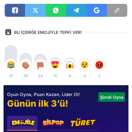
BU İÇERİĞE EMOJİYLE TEPKİ VER!
91
39
34
10
9
4
3
Oyun Oyna, Puan Kazan, Lider Ol!
Şimdi Oyna
Günün ilk 3’ü!