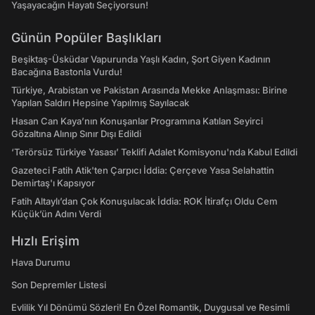
Yaşayacağın Hayatı Seçiyorsun!
Günün Popüler Başlıkları
Beşiktaş-Üsküdar Vapurunda Yaşlı Kadın, Şort Giyen Kadının
Bacağına Bastonla Vurdu!
Türkiye, Arabistan ve Pakistan Arasında Mekke Anlaşması: Birine
Yapılan Saldırı Hepsine Yapılmış Sayılacak
Hasan Can Kaya’nın Konuşanlar Programına Katılan Seyirci
Gözaltına Alınıp Sınır Dışı Edildi
‘Terörsüz Türkiye Yasası’ Teklifi Adalet Komisyonu'nda Kabul Edildi
Gazeteci Fatih Atik'ten Çarpıcı İddia: Çerçeve Yasa Selahattin
Demirtaş'ı Kapsıyor
Fatih Altaylı’dan Çok Konuşulacak İddia: ROK İtirafçı Oldu Cem
Küçük’ün Adını Verdi
Hızlı Erişim
Hava Durumu
Son Depremler Listesi
Evlilik Yıl Dönümü Sözleri! En Özel Romantik, Duygusal ve Resimli