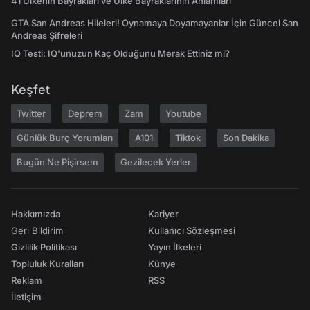
41 Ülkenin Bayrakları ve Ülke Bayraklarının Anlamları
GTA San Andreas Hileleri! Oynamaya Doyamayanlar İçin Güncel San
Andreas Şifreleri
IQ Testi: IQ'unuzun Kaç Olduğunu Merak Ettiniz mi?
Keşfet
Twitter
Deprem
Zam
Youtube
Günlük Burç Yorumları
A101
Tiktok
Son Dakika
Bugün Ne Pişirsem
Gezilecek Yerler
Hakkımızda
Kariyer
Geri Bildirim
Kullanıcı Sözleşmesi
Gizlilik Politikası
Yayın İlkeleri
Topluluk Kuralları
Künye
Reklam
RSS
İletişim