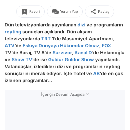
Favori
Yorum Yap
Paylaş
Dün televizyonlarda yayınlanan
dizi
ve programların
reyting
sonuçları açıklandı. Dün akşam
televizyonlarda
TRT
1’de Masumiyet Apartmanı,
ATV
’de
Eşkıya Dünyaya Hükümdar Olmaz
,
FOX
TV’de Baraj, TV 8’de
Survivor
,
Kanal D
’de Hekimoğlu
ve
Show TV
’de ise
Güldür Güldür
Show
yayınlandı.
Vatandaşlar, izledikleri dizi ve programların reyting
sonuçlarını merak ediyor. İşte Totel ve
AB
’de en çok
izlenen programlar…
İçeriğin Devamı Aşağıda