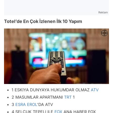
Reklam
Totel’de En Çok İzlenen İlk 10 Yapım
1 ESKIYA DUNYAYA HUKUMDAR OLMAZ
ATV
2 MASUMLAR APARTMANI
TRT
1
3
ESRA EROL
'DA ATV
4 SELCUK TEPELI ILE
FOX
ANA HABER FOX