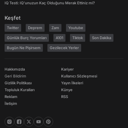
IQ Testi: IQ'unuzun Kaç Olduğunu Merak Ettiniz mi?
Keşfet
Twitter
Deprem
Zam
Youtube
Günlük Burç Yorumları
A101
Tiktok
Son Dakika
Bugün Ne Pişirsem
Gezilecek Yerler
Hakkımızda
Kariyer
Geri Bildirim
Kullanıcı Sözleşmesi
Gizlilik Politikası
Yayın İlkeleri
Topluluk Kuralları
Künye
Reklam
RSS
İletişim