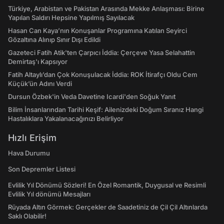
Türkiye, Arabistan ve Pakistan Arasında Mekke Anlaşması: Birine
Yapılan Saldırı Hepsine Yapılmış Sayılacak
Hasan Can Kaya’nın Konuşanlar Programına Katılan Seyirci
Gözaltına Alınıp Sınır Dışı Edildi
Gazeteci Fatih Atik'ten Çarpıcı İddia: Çerçeve Yasa Selahattin
Demirtaş'ı Kapsıyor
Fatih Altaylı’dan Çok Konuşulacak İddia: ROK İtirafçı Oldu Cem
Küçük’ün Adını Verdi
Dursun Özbek'in Veda Davetine Icardi'den Soğuk Yanıt
Bilim İnsanlarından Tarihi Keşif: Ailenizdeki Doğum Sıranız Hangi
Hastalıklara Yakalanacağınızı Belirliyor
Hızlı Erişim
Hava Durumu
Son Depremler Listesi
Evlilik Yıl Dönümü Sözleri! En Özel Romantik, Duygusal ve Resimli
Evlilik Yıl dönümü Mesajları
Rüyada Altın Görmek: Gerçekler de Saadetiniz de Çil Çil Altınlarda
Saklı Olabilir!