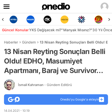
Güncel Konular
YKS Değişecek mi?
"Manyak Mısınız?"
30 Yıl Önc
Haberler
Gündem
13 Nisan Reyting Sonuçları Belli Oldu! E
13 Nisan Reyting Sonuçları Belli
Oldu! EDHO, Masumiyet
Apartmanı, Baraj ve Survivor…
İsmail Kahraman
- Gündem Editörü
Onedio’yu Google'a ekleyin
14.04.2021 - 10:19