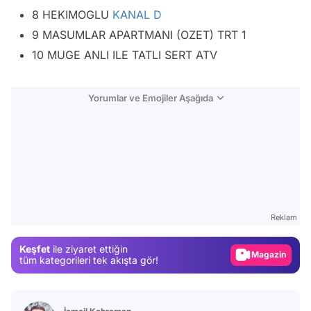
8 HEKIMOGLU
KANAL D
9 MASUMLAR APARTMANI (OZET) TRT 1
10 MUGE ANLI ILE TATLI SERT ATV
Yorumlar ve Emojiler Aşağıda
Video
Test
Reklam
Gündem
Keşfet
ile ziyaret ettiğin
Magazin
tüm kategorileri tek akışta gör!
Video
Test