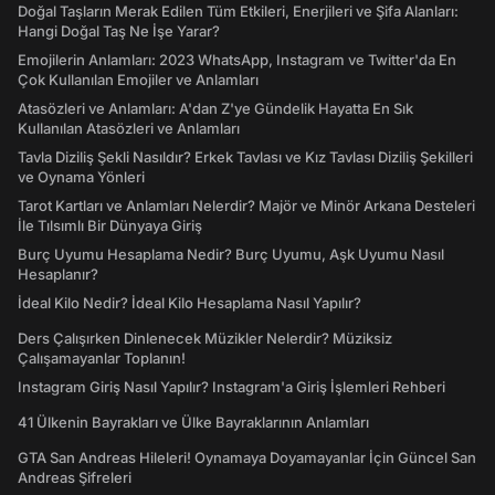
Doğal Taşların Merak Edilen Tüm Etkileri, Enerjileri ve Şifa Alanları:
Hangi Doğal Taş Ne İşe Yarar?
Emojilerin Anlamları: 2023 WhatsApp, Instagram ve Twitter'da En
Çok Kullanılan Emojiler ve Anlamları
Atasözleri ve Anlamları: A'dan Z'ye Gündelik Hayatta En Sık
Kullanılan Atasözleri ve Anlamları
Tavla Diziliş Şekli Nasıldır? Erkek Tavlası ve Kız Tavlası Diziliş Şekilleri
ve Oynama Yönleri
Tarot Kartları ve Anlamları Nelerdir? Majör ve Minör Arkana Desteleri
İle Tılsımlı Bir Dünyaya Giriş
Burç Uyumu Hesaplama Nedir? Burç Uyumu, Aşk Uyumu Nasıl
Hesaplanır?
İdeal Kilo Nedir? İdeal Kilo Hesaplama Nasıl Yapılır?
Ders Çalışırken Dinlenecek Müzikler Nelerdir? Müziksiz
Çalışamayanlar Toplanın!
Instagram Giriş Nasıl Yapılır? Instagram'a Giriş İşlemleri Rehberi
41 Ülkenin Bayrakları ve Ülke Bayraklarının Anlamları
GTA San Andreas Hileleri! Oynamaya Doyamayanlar İçin Güncel San
Andreas Şifreleri