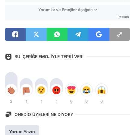
Yorumlar ve Emojiler Aşağıda
Reklam
BU İÇERİĞE EMOJİYLE TEPKİ VER!
2
1
1
1
0
0
0
ONEDİO ÜYELERİ NE DİYOR?
Yorum Yazın