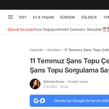
TEST
EV & YAŞAM
GÜNDEM
EĞLENCE
YE
Güncel Konular
Kural Değişiyor
Emekli Zammı
Acı Gerçekler
Haberler
Gündem
11 Temmuz Şans Topu Çekil
Sayfası...
11 Temmuz Şans Topu Çeki
Şans Topu Sorgulama Say
Şüheda Duran
- Onedio Üyesi
11.07.2021 - 20:26
Onedio’yu Google’da tercih edil