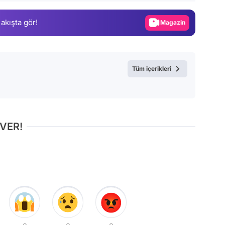
Gündem
 akışta gör!
Magazin
Video
Test
Tüm içerikleri
 VER!