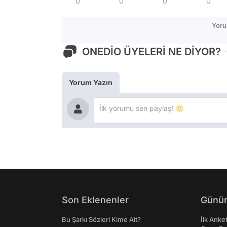
0
0
0
0
Yoru
ONEDİO ÜYELERİ NE DİYOR?
Yorum Yazın
Son Eklenenler
Günün
Bu Şarkı Sözleri Kime Ait?
İlk Anke