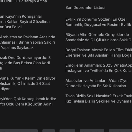
lli Oldu, CHP Barajın Altına
Son Depremler Listesi
an Kaya’nın Konuşanlar
Evlilik Yıl Dönümü Sözleri! En Özel
na Katılan Seyirci Gözaltına
Romantik, Duygusal ve Resimli Evlilik 
nır Dışı Edildi
dönümü Mesajları
Rüyada Altın Görmek: Gerçekler de
 Arabistan ve Pakistan Arasında
Saadetiniz de Çil Çil Altınlarda Saklı Ol
laşması: Birine Yapılan Saldırı
Yapılmış Sayılacak
Doğal Taşların Merak Edilen Tüm Etkil
Enerjileri ve Şifa Alanları: Hangi Doğa
Tuzak Onu Durduramıyordu: 3
Ne İşe Yarar?
ftçilerin Baş Belası Olan Kedi
Emojilerin Anlamları: 2023 WhatsApp
ı
Instagram ve Twitter'da En Çok Kulla
Emojiler ve Anlamları
una Kur'an-ı Kerim Dinletiliyor:
Atasözleri ve Anlamları: A'dan Z'ye
 Alışkanlık, O İlimizde 24 Saat
Gündelik Hayatta En Sık Kullanılan
diyor
Atasözleri ve Anlamları
Tavla Diziliş Şekli Nasıldır? Erkek Tavl
taylı’dan Çok Konuşulacak İddia:
Kız Tavlası Diziliş Şekilleri ve Oynama
afçı Oldu Cem Küçük’ün Adını
Yönleri