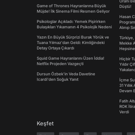
Oranı Be
Game of Thrones Hayranlarına Büyük
Düştü!
Müjde! İlk Sinema Filmi Resmen Geliyor
Hasan C
Psikologlar Açıkladı: Yemek Pişirirken
Programı
Bulaşıkları Yıkamanın 4 Psikolojik Nedeni
Alınıp Sı
Yazın En Büyük Sürprizi Burak Yörük ve
Türkiye,
Tuana Yılmaz'dan Geldi: Kimliğindeki
Mekke An
Detay Ortaya Çıkardı
Hepsine 
Squid Game Hayranlarını Üzen İddia!
Hiçbir 
Netflix Projeden Vazgeçti
Yıldır Çi
Yakaland
Dursun Özbek'in Veda Davetine
Icardi'den Soğuk Yanıt
İçme Suy
31 Yıllık
Devam E
Fatih Al
ROK İtir
Verdi
Keşfet