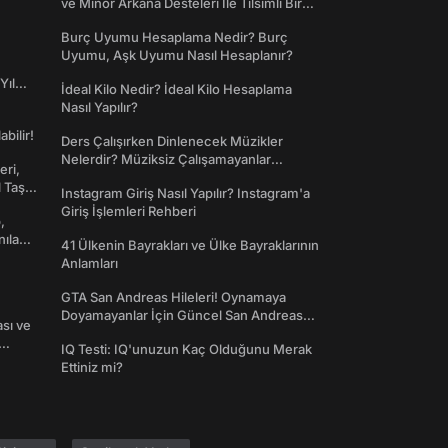
ve Minör Arkana Desteleri İle Tılsımlı Bir
Dünyaya Giriş
Burç Uyumu Hesaplama Nedir? Burç
Uyumu, Aşk Uyumu Nasıl Hesaplanır?
Yıl
İdeal Kilo Nedir? İdeal Kilo Hesaplama
Nasıl Yapılır?
abilir!
Ders Çalışırken Dinlenecek Müzikler
Nelerdir? Müziksiz Çalışamayanlar
eri,
Toplanın!
l Taş
Instagram Giriş Nasıl Yapılır? Instagram'a
Giriş İşlemleri Rehberi
,
nılan
41 Ülkenin Bayrakları ve Ülke Bayraklarının
Anlamları
GTA San Andreas Hileleri! Oynamaya
Doyamayanlar İçin Güncel San Andreas
ası ve
Şifreleri
IQ Testi: IQ'unuzun Kaç Olduğunu Merak
Ettiniz mi?