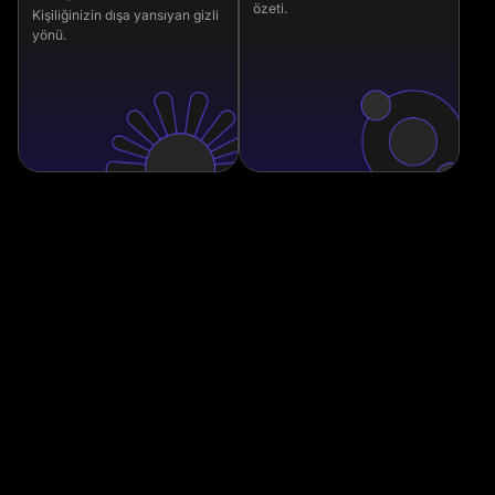
özeti.
Kişiliğinizin dışa yansıyan gizli
yönü.