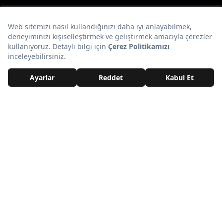
tarot dilara
Onedio Editörü
Tüm İçerikleri