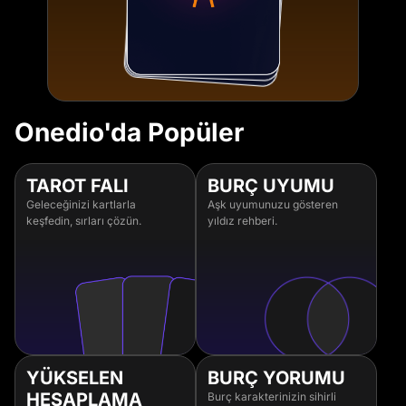
Onedio'da Popüler
TAROT FALI
BURÇ UYUMU
Geleceğinizi kartlarla
Aşk uyumunuzu gösteren
keşfedin, sırları çözün.
yıldız rehberi.
YÜKSELEN
BURÇ YORUMU
HESAPLAMA
Burç karakterinizin sihirli