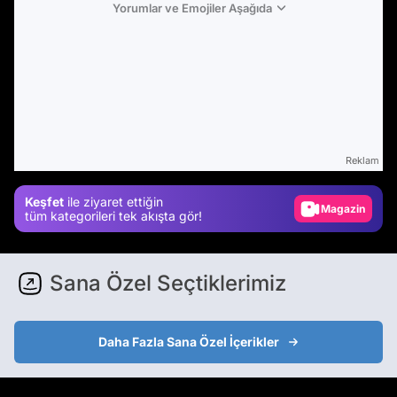
Yorumlar ve Emojiler Aşağıda
Video
Test
Reklam
Gündem
Keşfet
ile ziyaret ettiğin
Magazin
tüm kategorileri tek akışta gör!
Video
Test
Sana Özel Seçtiklerimiz
Daha Fazla Sana Özel İçerikler