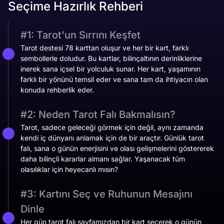
Seçime Hazırlık Rehberi
#1: Tarot'un Sırrını Keşfet
Tarot destesi 78 karttan oluşur ve her bir kart, farklı
sembollerle doludur. Bu kartlar, bilinçaltının derinliklerine
inerek sana içsel bir yolculuk sunar. Her kart, yaşamının
farklı bir yönünü temsil eder ve sana tam da ihtiyacın olan
konuda rehberlik eder.​
#2: Neden Tarot Falı Bakmalısın?
Tarot, sadece geleceği görmek için değil, aynı zamanda
kendi iç dünyanı anlamak için de bir araçtır. Günlük tarot
falı, sana o günün enerjisini ve olası gelişmelerini göstererek
daha bilinçli kararlar almanı sağlar.​ Yaşanacak tüm
olasılıklar için heyecanlı mısın?
#3: Kartını Seç ve Ruhunun Mesajını
Dinle
Her gün tarot falı sayfamızdan bir kart seçerek o günün