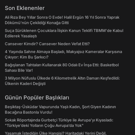
Son Eklenenler
Ali Rıza Bey Yıllar Sonra O Evde! Halil Ergün 16 Yıl Sonra Yaprak
Dökümü'nün Çekildiği Konağa Gitti
Suça Sürüklenen Çocuklara İlişkin Kanun Teklifi TBMM'de Kabul
Edilerek Yasalaştı
Cansever Kimdir? Cansever Neden Vefat Etti?
4 Yaşında Sahne Almaya Başladı, Makyajsız Kameralar Karşısına
Çıkıyor: Kim Bu Şarkıcı?
Bağışlanan Tahtaları Kullanarak 80 Odalı Ev İnşa Etti: Basketbol
Sahası Bile Var!
3 Milyon Nüfuslu Ülkede 6 Kilometrelik Altın Damarı Keşfedildi:
Ülkenin Kaderi Değişti
Günün Popüler Başlıkları
Beşiktaş-Üsküdar Vapurunda Yaşlı Kadın, Şort Giyen Kadının
Bacağına Bastonla Vurdu!
Sokak Röportajında Gurbetçi Türkiye ile Avrupa'yı Kıyasladı:
"Türkiye’deki Yolların Çoğu Avrupa’da Yok"
Yaşamak İstediğin Ülke Hangisi? Haritadaki Yerini Değil,