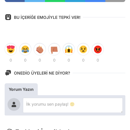
BU İÇERİĞE EMOJİYLE TEPKİ VER!
0
0
0
0
0
0
0
ONEDİO ÜYELERİ NE DİYOR?
Yorum Yazın