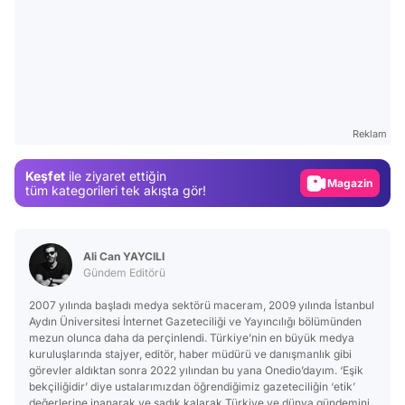
Video
Test
Reklam
Gündem
Keşfet
ile ziyaret ettiğin
Magazin
tüm kategorileri tek akışta gör!
Video
Test
Ali Can YAYCILI
Gündem Editörü
2007 yılında başladı medya sektörü maceram, 2009 yılında İstanbul
Aydın Üniversitesi İnternet Gazeteciliği ve Yayıncılığı bölümünden
mezun olunca daha da perçinlendi. Türkiye’nin en büyük medya
kuruluşlarında stajyer, editör, haber müdürü ve danışmanlık gibi
görevler aldıktan sonra 2022 yılından bu yana Onedio’dayım. ‘Eşik
bekçiliğidir’ diye ustalarımızdan öğrendiğimiz gazeteciliğin ‘etik’
değerlerine inanarak ve sadık kalarak Türkiye ve dünya gündemini