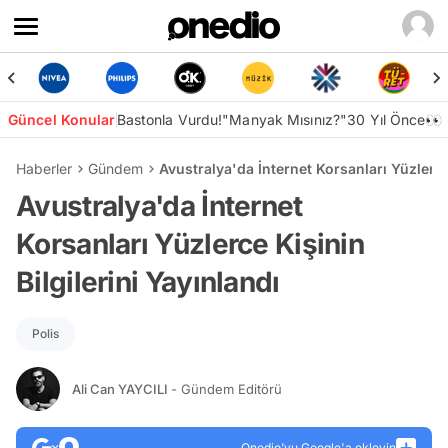
Güncel Konular
Bastonla Vurdu!
"Manyak Mısınız?"
30 Yıl Önce👀
Haberler
Gündem
Avustralya'da İnternet Korsanları Yüzlerce 
Avustralya'da İnternet
Korsanları Yüzlerce Kişinin
Bilgilerini Yayınlandı
Polis
Ali Can YAYCILI
- Gündem Editörü
Onedio’yu Google'a ekleyin