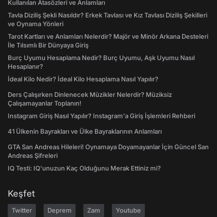
Kullanılan Atasözleri ve Anlamları
Tavla Diziliş Şekli Nasıldır? Erkek Tavlası ve Kız Tavlası Diziliş Şekilleri
ve Oynama Yönleri
Tarot Kartları ve Anlamları Nelerdir? Majör ve Minör Arkana Desteleri
İle Tılsımlı Bir Dünyaya Giriş
Burç Uyumu Hesaplama Nedir? Burç Uyumu, Aşk Uyumu Nasıl
Hesaplanır?
İdeal Kilo Nedir? İdeal Kilo Hesaplama Nasıl Yapılır?
Ders Çalışırken Dinlenecek Müzikler Nelerdir? Müziksiz
Çalışamayanlar Toplanın!
Instagram Giriş Nasıl Yapılır? Instagram'a Giriş İşlemleri Rehberi
41 Ülkenin Bayrakları ve Ülke Bayraklarının Anlamları
GTA San Andreas Hileleri! Oynamaya Doyamayanlar İçin Güncel San
Andreas Şifreleri
IQ Testi: IQ'unuzun Kaç Olduğunu Merak Ettiniz mi?
Keşfet
Twitter
Deprem
Zam
Youtube