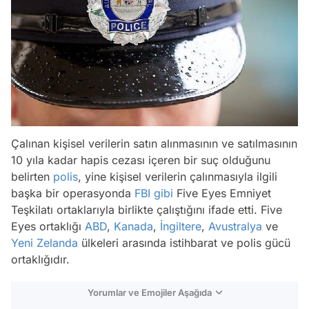
Çalınan kişisel verilerin satın alınmasının ve satılmasının
10 yıla kadar hapis cezası içeren bir suç olduğunu
belirten
polis
, yine kişisel verilerin çalınmasıyla ilgili
başka bir operasyonda
FBI
gibi
Five Eyes Emniyet
Teşkilatı ortaklarıyla birlikte çalıştığını ifade etti. Five
Eyes ortaklığı
ABD
,
Kanada
,
İngiltere
,
Avustralya
ve
Yeni Zelanda
ülkeleri arasında istihbarat ve polis gücü
ortaklığıdır.
Yorumlar ve Emojiler Aşağıda