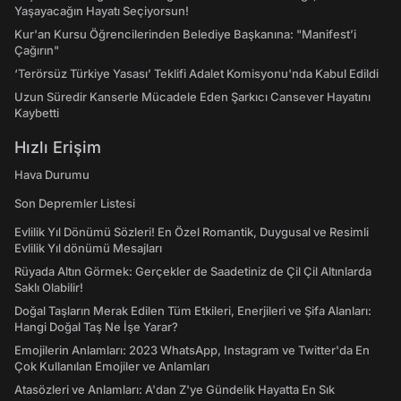
Yaşayacağın Hayatı Seçiyorsun!
Kur'an Kursu Öğrencilerinden Belediye Başkanına: "Manifest’i
Çağırın"
‘Terörsüz Türkiye Yasası’ Teklifi Adalet Komisyonu'nda Kabul Edildi
Uzun Süredir Kanserle Mücadele Eden Şarkıcı Cansever Hayatını
Kaybetti
Hızlı Erişim
Hava Durumu
Son Depremler Listesi
Evlilik Yıl Dönümü Sözleri! En Özel Romantik, Duygusal ve Resimli
Evlilik Yıl dönümü Mesajları
Rüyada Altın Görmek: Gerçekler de Saadetiniz de Çil Çil Altınlarda
Saklı Olabilir!
Doğal Taşların Merak Edilen Tüm Etkileri, Enerjileri ve Şifa Alanları:
Hangi Doğal Taş Ne İşe Yarar?
Emojilerin Anlamları: 2023 WhatsApp, Instagram ve Twitter'da En
Çok Kullanılan Emojiler ve Anlamları
Atasözleri ve Anlamları: A'dan Z'ye Gündelik Hayatta En Sık