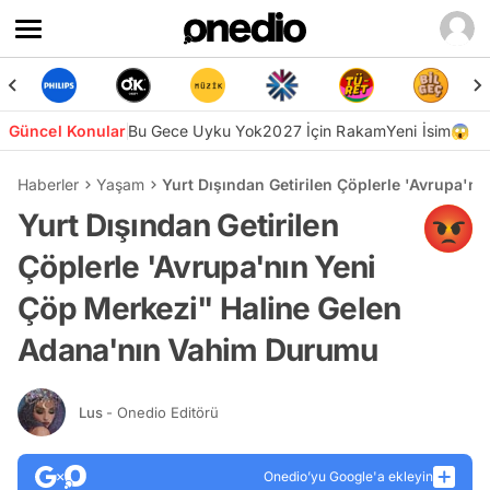
Güncel Konular
Bu Gece Uyku Yok
2027 İçin Rakam
Yeni İsim😱
Haberler
Yaşam
Yurt Dışından Getirilen Çöplerle 'Avrupa'
Yurt Dışından Getirilen
Çöplerle 'Avrupa'nın Yeni
Çöp Merkezi" Haline Gelen
Adana'nın Vahim Durumu
Lus
- Onedio Editörü
Onedio’yu Google'a ekleyin