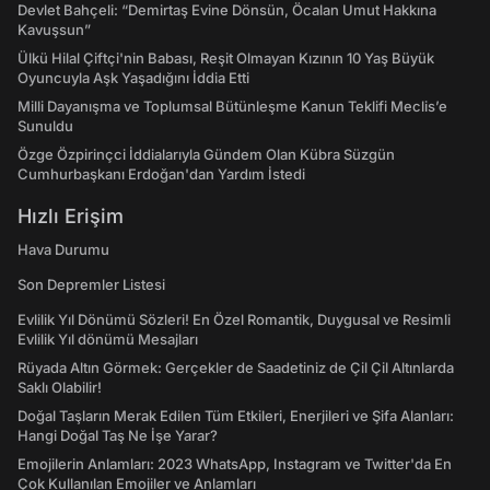
Devlet Bahçeli: “Demirtaş Evine Dönsün, Öcalan Umut Hakkına
Kavuşsun”
Ülkü Hilal Çiftçi'nin Babası, Reşit Olmayan Kızının 10 Yaş Büyük
Oyuncuyla Aşk Yaşadığını İddia Etti
Milli Dayanışma ve Toplumsal Bütünleşme Kanun Teklifi Meclis’e
Sunuldu
Özge Özpirinçci İddialarıyla Gündem Olan Kübra Süzgün
Cumhurbaşkanı Erdoğan'dan Yardım İstedi
Hızlı Erişim
Hava Durumu
Son Depremler Listesi
Evlilik Yıl Dönümü Sözleri! En Özel Romantik, Duygusal ve Resimli
Evlilik Yıl dönümü Mesajları
Rüyada Altın Görmek: Gerçekler de Saadetiniz de Çil Çil Altınlarda
Saklı Olabilir!
Doğal Taşların Merak Edilen Tüm Etkileri, Enerjileri ve Şifa Alanları:
Hangi Doğal Taş Ne İşe Yarar?
Emojilerin Anlamları: 2023 WhatsApp, Instagram ve Twitter'da En
Çok Kullanılan Emojiler ve Anlamları