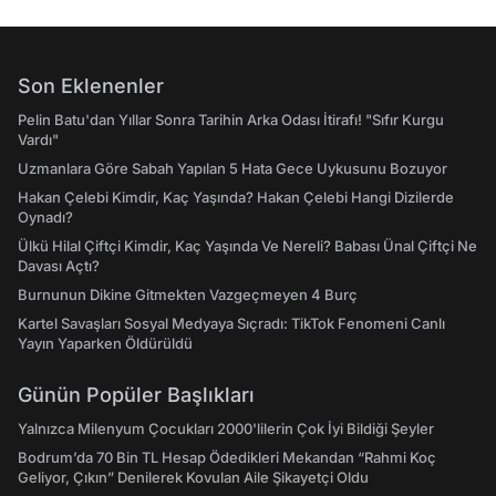
Son Eklenenler
Pelin Batu'dan Yıllar Sonra Tarihin Arka Odası İtirafı! "Sıfır Kurgu
Vardı"
Uzmanlara Göre Sabah Yapılan 5 Hata Gece Uykusunu Bozuyor
Hakan Çelebi Kimdir, Kaç Yaşında? Hakan Çelebi Hangi Dizilerde
Oynadı?
Ülkü Hilal Çiftçi Kimdir, Kaç Yaşında Ve Nereli? Babası Ünal Çiftçi Ne
Davası Açtı?
Burnunun Dikine Gitmekten Vazgeçmeyen 4 Burç
Kartel Savaşları Sosyal Medyaya Sıçradı: TikTok Fenomeni Canlı
Yayın Yaparken Öldürüldü
Günün Popüler Başlıkları
Yalnızca Milenyum Çocukları 2000'lilerin Çok İyi Bildiği Şeyler
Bodrum’da 70 Bin TL Hesap Ödedikleri Mekandan “Rahmi Koç
Geliyor, Çıkın” Denilerek Kovulan Aile Şikayetçi Oldu