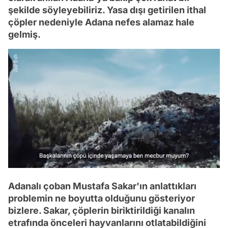
şekilde söyleyebiliriz. Yasa dışı getirilen ithal
çöpler nedeniyle Adana nefes alamaz hale
gelmiş.
/
Adanalı çoban Mustafa Sakar'ın anlattıkları
problemin ne boyutta olduğunu gösteriyor
bizlere. Sakar, çöplerin biriktirildiği kanalın
etrafında önceleri hayvanlarını otlatabildiğini