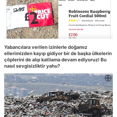
Yabancılara verilen izinlerle doğamız
ellerimizden kayıp gidiyor bir de başka ülkelerin
çöplerini de alıp katliama devam ediyoruz! Bu
nasıl sevgisizliktir yahu?