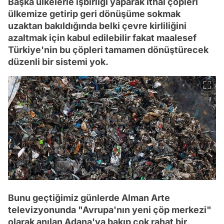
Başka ülkelerle işbirliği yaparak ithal çöpleri
ülkemize getirip geri dönüşüme sokmak
uzaktan bakıldığında belki çevre kirliliğini
azaltmak için kabul edilebilir fakat maalesef
Türkiye'nin bu çöpleri tamamen dönüştürecek
düzenli bir sistemi yok.
Bunu geçtiğimiz günlerde Alman Arte
televizyonunda "Avrupa'nın yeni çöp merkezi"
olarak anılan Adana'ya bakıp çok rahat bir