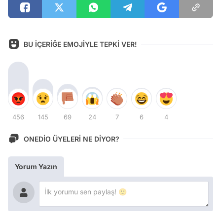
BU İÇERİĞE EMOJİYLE TEPKİ VER!
456
145
69
24
7
6
4
ONEDİO ÜYELERİ NE DİYOR?
Yorum Yazın