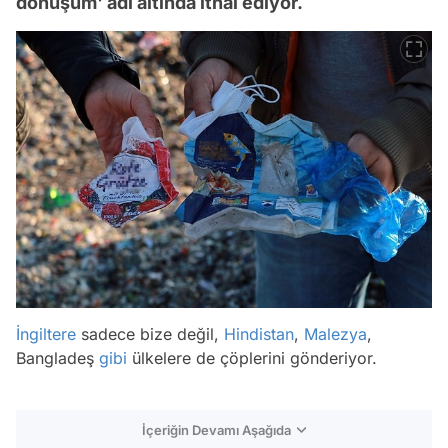
dönüşüm' adı altında ithal ediyor.
İngiltere
sadece bize değil,
Hindistan
,
Malezya
,
Bangladeş
gibi
ülkelere de çöplerini gönderiyor.
İçeriğin Devamı Aşağıda